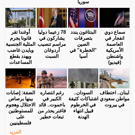
سوريا
سماع دوي
البنتاغون يندد
78 زعيما دوليا
أوغندا تقر
انفجار في
بتصرفات
يشاركون في
قانونا يجرم
العاصمة
الصين
مراسم تنصيب
المثلية الجنسية
الأمريكية
"الخطرة" في
أردوغان
وبايدن غاضب
واشنطن
آسيا
السبت
ويهدد بقطع
(فيديو)
المساعدات
لبنان.. اختطاف
السودان..
رغم انتصاره
الضفة: إصابات
مواطن سعودي
اشتباكات كثيفة
الكبير في
بينها برصاص
في بيروت
في الخرطوم
باخموت.. قائد
الاحتلال وهجوم
قبيل انتهاء
فاغنر يحذر من
للمستوطنين
الهدنة
تبعات خطير
على
فلسطينيين
المزيد