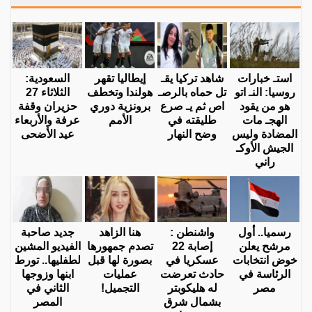
استـ خبارات
شاهد تركيا يقـ
إيطاليا تقهر
السعودية:
روسيا: النـ اتو
تل حماه بالرصـ
هولندا وتخطف
الثلاثاء 27
هو من يقود
اص ثم يـ صرع
برونزية دوري
حزيران وقفة
الهجـ مات
طليقته في
الأمم
عرفة والأربعاء
المضادة وليس
وضح النهار
عيد الأضحى
الجيش الأوكـ
راني
رسميا.. أول
واشنطن :
هنا الزاهد
جديد صاحبة
مرشح يعلن
إصابة 22
تصدم جمهورها
الفيديو المشين
خوض انتخابات
عسكريا في
بصورة لها قبل
لطفليها.. تورط
الرئاسة في
حادث تعرضت
عمليات
ابنها وزوجها
مصر
له هليكوبتر
التجميل!
الثاني في
بشمال شرق
المصر