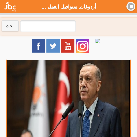
أردوغان: سنواصل العمل حتى نجعل تركيا بين أكبر 10 اقتصادات - جي بي سي نيوز
ابحث