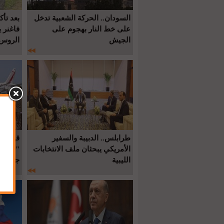
السودان.. الحركة الشعبية تدخل
بعد تأ
على خط النار بهجوم على
فاغنر 
الجيش
الروس
طرابلس.. الدبيبة والسفير
قيس سع
الأمريكي يبحثان ملف الانتخابات
"قمة ب
الليبية
جديد"