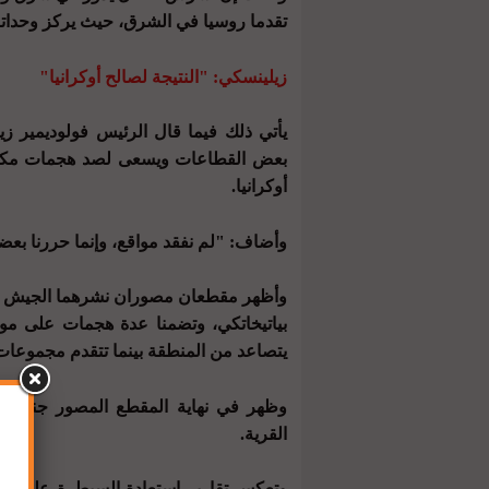
تقدما روسيا في الشرق، حيث يركز وحداته
زيلينسكي: "النتيجة لصالح أوكرانيا"
يأتي ذلك فيما قال الرئيس فولوديمير 
بعض القطاعات ويسعى لصد هجمات مكثفة 
أوكرانيا.
وأضاف: "لم نفقد مواقع، وإنما حررنا بعض
وأظهر مقطعان مصوران نشرهما الجيش الأوك
بياتيخاتكي، وتضمنا عدة هجمات على موا
يتصاعد من المنطقة بينما تتقدم مجموعات
وظهر في نهاية المقطع المصور جنود واق
القرية.
وتعكس تقارير استعادة السيطرة على ال