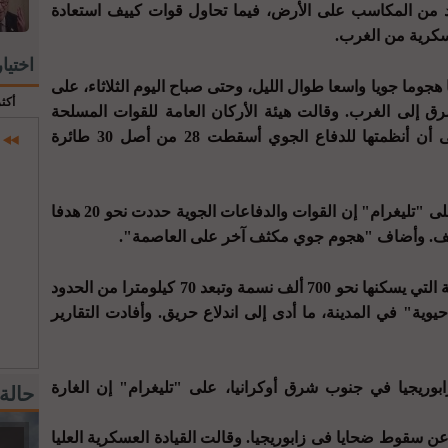
د من المكاسب على الأرض، فيما تحاول قوات كييف استعادة
كرية من الغرب.
اختيا
جوما جويا واسعا طوال الليل، وحتى صباح اليوم الثلاثاء، على
أكث
رق إلى الغرب. وقالت هيئة الأركان العامة للقوات المسلحة
الأوكرانية إن المعلومات الأولية تشير إلى أن أنظمتها للدفاع الجوي أسقطت 28 من أصل 30 طائرة
وقال رئيس الإدارة العسكرية في كييف على "تليغرام" إن القوات والدفاعات الجوية حددت نحو 20 هدفا
ييف. وأضاف "هجوم جوي مكثف آخر على العاصمة".
وقالت الإدارة العسكرية في لفيف، المدينة التي يسكنها نحو 700 ألف نسمة وتبعد 70 كيلومترا من الحدود
يوية" في المدينة، ما أدى إلى اندلاع حريق. وأفادت التقارير
بوريجيا في جنوب شرق أوكرانيا، على "تليغرام" إن الغارة
حالة
ء عن سقوط ضحايا فى زابوريجيا. وقالت القيادة العسكرية العليا