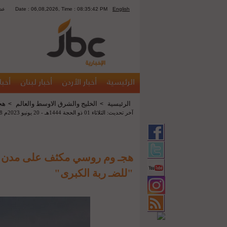
English
Date : 06,08,2026, Time : 08:35:42 PM
1208
الرئيسية
أخبار الأردن
أخبار لبنان
أخبا
الرئيسية
الخليج والشرق الاوسط والعالم
هج
>
>
آخر تحديث: الثلاثاء 01 ذو الحجة 1444هـ - 20 يونيو 2023م 08:38 ص
هجـ وم روسي مكثف على مدن أو
"للضـ ربة الكبرى"