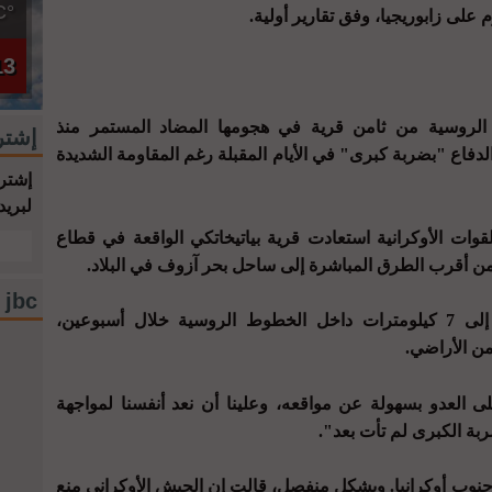
°C
لى زابوريجيا، وفق تقارير أولية.
13
ت الروسية من ثامن قرية في هجومها المضاد المستمر منذ
إشتر
دفاع "بضربة كبرى" في الأيام المقبلة رغم المقاومة الشديدة
إشترك
لبريد
القوات الأوكرانية استعادت قرية بياتيخاتكي الواقعة في قطاع
ن أقرب الطرق المباشرة إلى ساحل بحر آزوف في البلاد.
jbc فيسبوك
وجاء ذلك ضمن تقدم كييف لما يصل إلى 7 كيلومترات داخل الخطوط الروسية خلال أسبوعين،
ى العدو بسهولة عن مواقعه، وعلينا أن نعد أنفسنا لمواجهة
ة الكبرى لم تأت بعد".
وب أوكرانيا. وبشكل منفصل، قالت إن الجيش الأوكراني منع