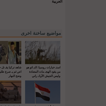
العربية
مواضيع ساخنة اخرى
استـ خبارات روسيا: النـ اتو هو
شاهد تركيا يقـ تل 
من يقود الهجـ مات المضادة
اص ثم يـ صرع طلي
وليس الجيش الأوكـ راني
وضح النهار