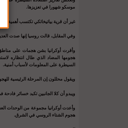
موسكو شهورا في تعزيزها.
غير أن قرية بياتيخاتكي تكتسب أهمية خاصة، إذ أنها تقع 
وفي المقابل، قالت روسيا إنها صدت العدي
وأقرت أوكرانيا بشن هجمات على مناطق 
السيطرة على المعلومات لأسباب أمنية.
ويقول محللون إن المرحلة الرئيسية للهجوم 
ويبدو أن كلا الجانبين تكبد خسائر فادحة في
وأعدت أوكرانيا مجموعة من الوحدات العس
هجوم الشتاء الروسي في الشرق.