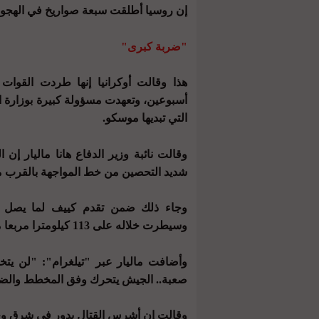
إن روسيا أطلقت سبعة صواريخ في الهجوم ع
"ضربة كبرى"
هذا وقالت أوكرانيا إنها طردت القوا
أسبوعين، وتعهدت مسؤولة كبيرة بوزارة ال
التي تبديها موسكو.
وقالت نائبة وزير الدفاع هانا ماليار إن 
شديد التحصين من خط المواجهة بالقرب م
وسيطرت خلاله على 113 كيلومترا مربعا من الأراضي.
وأضافت ماليار عبر "تيلغرام": "لن يتخل
صعبة.. الجيش يتحرك وفق المخطط والضرب
وقالت إن أشرس القتال يدور في شرق وجن