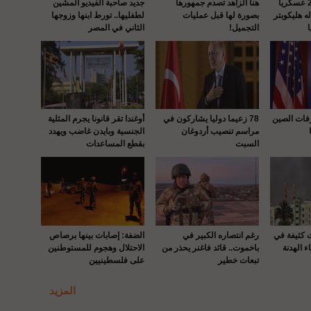
واشنطن : إصابة 22 عسكريا
هنا الزاهد تصدم جمهورها
جديد صاحبة الفيديو المشين
 هليكوبتر
بصورة لها قبل عمليات
لطفليها.. تورط ابنها وزوجها
التجميل!
الثاني في المصر
رفات الصين
78 زعيما دوليا يشاركون في
أوغندا تقر قانونا يجرم المثلية
مراسم تنصيب أردوغان
الجنسية وبايدن غاضب ويهدد
السبت
بقطع المساعدات
ت كثيفة في
رغم انتصاره الكبير في
الضفة: إصابات بينها برصاص
ء الهدنة
باخموت.. قائد فاغنر يحذر من
الاحتلال وهجوم للمستوطنين
تبعات خطير
على فلسطينيين
المزيد