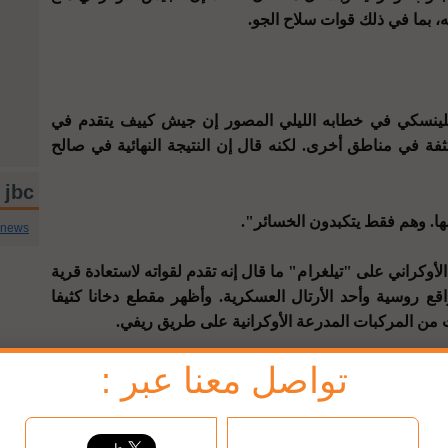
، بما في ذلك قوات سلاح الجو.
زيلينسكي في خطابه الليلي المصور إن جيش كييف يتقدم في
في مناطق أخرى. لكنه قال إن النتيجة النهائية في صالح
jbc تويتر
ها. وهم فقط يتكبدون الخسائر".
cnews
راني على "تيلغرام" ما قال إنه تقدم لقواته لاستعادة قرية
قع روسية وأحد الأرتال العسكرية. وأظهر مقطع دخانا كثيفا
 من المركبات المدرعة الأوكرانية على طريق ريفي.
تواصل معنا عبر :
فون أمام مبنى مزين بأعلام أوكرانيا ويقولون إنهم حرروا
قرى مكاسب أوكرانيا المتزايدة حتى الآن في قطاعات أمضت