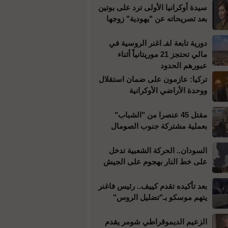
سيدة أوكرانيا الأولى ترد على بوتين
بعد تصريحاته عن "يهودية" زوجها
دورية تابعة لفـ اغنر الروسية في
مالي تحتجز 21 موريتانياً أثناء
عبورهم الحدود
تركيا: عازمون على ضمان استقلال
ووحدة الأراضي الأوكرانية
مقتل 45 عنصرا من "الشباب"
بعملية مشتركة جنوب الصومال
السودان.. الحركة الشعبية تدخل
على خط النار بهجوم على الجيش
بعد تأكيده تقدم كييف.. رئيس فاغنر
يتهم موسكو بـ"تضليل الروس"
الزعيم الديموقراطي شومر يقدم