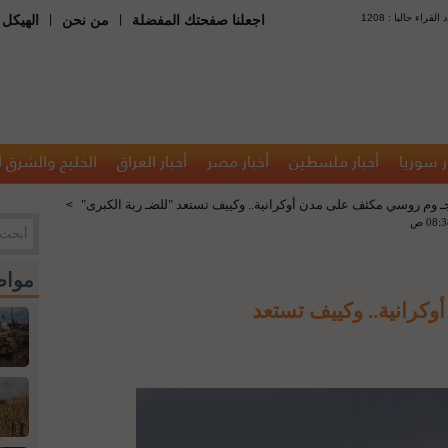
 : عدد القراء حاليا
|
|
اجعلنا صفحتك المفضلة
من نحن
الهيكل 
ر سوريا
أخبار فلسطين
أخبار مصر
أخبار العراق
الخليج والشرق 
ـ وم روسي مكثف على مدن أوكرانية.. وكييف تستعد "للضـ ربة الكبرى"
>
مواض
كرانية.. وكييف تستعد