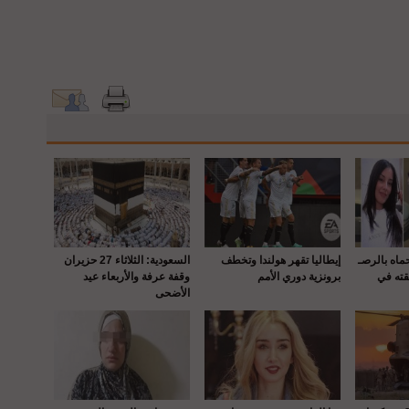
حماه بالرصـ
إيطاليا تقهر هولندا وتخطف
السعودية: الثلاثاء 27 حزيران
قته في
برونزية دوري الأمم
وقفة عرفة والأربعاء عيد
الأضحى