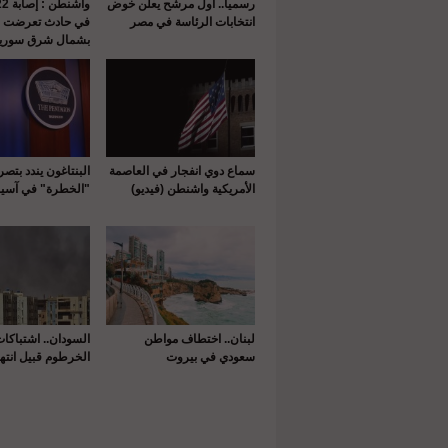
رسميا.. أول مرشح يعلن خوض
انتخابات الرئاسة في مصر
في حادث تعرضت له
بشمال شرق سوريا
سماع دوي انفجار في العاصمة
البنتاغون يندد بتص
الأمريكية واشنطن (فيديو)
"الخطرة" في آسيا
لبنان.. اختطاف مواطن
السودان.. اشتباكا
سعودي في بيروت
الخرطوم قبيل انتها