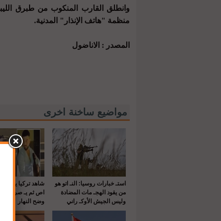
منظمة "هاتف الإنذار" المدنية.
المصدر : الاناضول
مواضيع ساخنة اخرى
استـ خبارات روسيا: النـ اتو هو
شاهد تركيا يقـ تل 
من يقود الهجـ مات المضادة
اص ثم يـ صرع طلي
وليس الجيش الأوكـ راني
وضح النهار