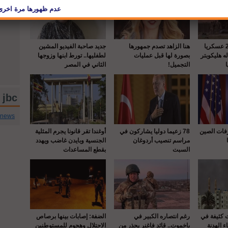
واشنطن : إصابة 22 عسكريا
هنا الزاهد تصدم جمهورها
جديد صاحبة الفيديو المشين
 هليكوبتر
بصورة لها قبل عمليات
لطفليها.. تورط ابنها وزوجها
التجميل!
الثاني في المصر
jbc تويتر
cnews
رفات الصين
78 زعيما دوليا يشاركون في
أوغندا تقر قانونا يجرم المثلية
مراسم تنصيب أردوغان
الجنسية وبايدن غاضب ويهدد
السبت
بقطع المساعدات
ت كثيفة في
رغم انتصاره الكبير في
الضفة: إصابات بينها برصاص
ء الهدنة
باخموت.. قائد فاغنر يحذر من
الاحتلال وهجوم للمستوطنين