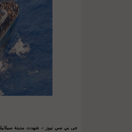
جى بي سي نيوز :- شهدت مدينة سيلانيك ال