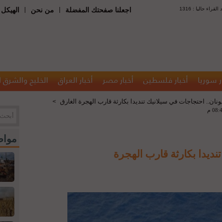
 : عدد القراء حاليا
|
|
اجعلنا صفحتك المفضلة
من نحن
الهيكل 
ر سوريا
أخبار فلسطين
أخبار مصر
أخبار العراق
الخليج والشرق 
ونان.. احتجاجات في سيلانيك تنديدا بكارثة قارب الهجرة الغارق
>
مواض
نديدا بكارثة قارب الهجرة