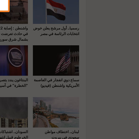
رسميا.. أول مرشح يعلن خوض
انتخابات الرئاسة في مصر
في حادث تعرضت له
بشمال شرق سوريا
سماع دوي انفجار في العاصمة
البنتاغون يندد بتص
الأمريكية واشنطن (فيديو)
"الخطرة" في آسيا
لبنان.. اختطاف مواطن
السودان.. اشتباكا
سعودي في بيروت
الخرطوم قبيل انتها