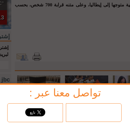
°C
وانطلق القارب المنكوب من طبرق الليبية متوجها إلى إيطاليا، وعلى متنه قرابة 700 شخص، بحسب
13
إشتر
إشترك
لبريد
jbc فيسبوك
تواصل معنا عبر :
حماه بالرصـ
إيطاليا تقهر هولندا وتخطف
السعودية: الثلاثاء 27 حزيران
قته في
برونزية دوري الأمم
وقفة عرفة والأربعاء عيد
الأضحى