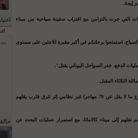
 إيجة.
 التي جرت بالتزامن مع اقتراب سفينة سياحية من ميناء
اختيا
أكث
 السياح، استمتعوا برحلتكم في أكبر مقبرة للاجئين على مستوى
ة الثلاثاء المقبل.
والأربعاء، أعلنت السلطات اليونانية مصرع ما لا يقل عن 79 مهاجرا غير نظامي إثر غرق قارب يقلهم
إنقاذ أكثر من 100 آخرين تم نقلهم إلى ميناء كالاماتا، مع استمرار عمليات البحث عن
حالة