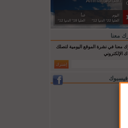
Amman,Jordan
اليوم
غداً
العليا 22° الدنيا 12°
العليا 18° الدنيا 12°
ك معنا
 معنا في نشرة الموقع اليومية لتصلك
ك الإلكتروني