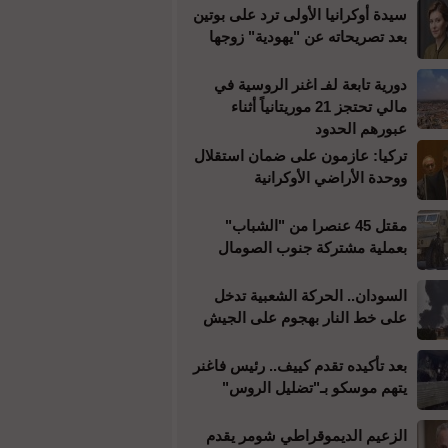
سيدة أوكرانيا الأولى ترد على بوتين
بعد تصريحاته عن "يهودية" زوجها
دورية تابعة لفـ اغنر الروسية في
مالي تحتجز 21 موريتانياً أثناء
عبورهم الحدود
تركيا: عازمون على ضمان استقلال
ووحدة الأراضي الأوكرانية
مقتل 45 عنصرا من "الشباب"
بعملية مشتركة جنوب الصومال
السودان.. الحركة الشعبية تدخل
على خط النار بهجوم على الجيش
بعد تأكيده تقدم كييف.. رئيس فاغنر
يتهم موسكو بـ"تضليل الروس"
الزعيم الديموقراطي شومر يقدم