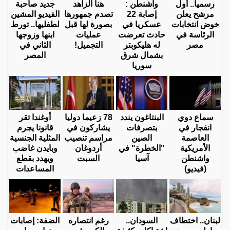
رسميا.. أول
واشنطن :
هنا الزاهد
جديد صاحبة
مرشح يعلن
إصابة 22
تصدم جمهورها
الفيديو المشين
خوض انتخابات
عسكريا في
بصورة لها قبل
لطفليها.. تورط
الرئاسة في
حادث تعرضت
عمليات
ابنها وزوجها
مصر
له هليكوبتر
التجميل!
الثاني في
بشمال شرق
المصر
سوريا
سماع دوي
البنتاغون يندد
78 زعيما دوليا
أوغندا تقر
انفجار في
بتصرفات
يشاركون في
قانونا يجرم
العاصمة
الصين
مراسم تنصيب
المثلية الجنسية
الأمريكية
"الخطرة" في
أردوغان
وبايدن غاضب
واشنطن
آسيا
السبت
ويهدد بقطع
(فيديو)
المساعدات
لبنان.. اختطاف
السودان..
رغم انتصاره
الضفة: إصابات