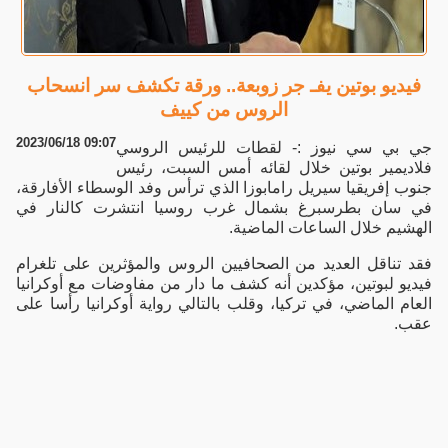
فيديو بوتين يفـ جر زوبعة.. ورقة تكشف سر انسحاب
الروس من كييف
2023/06/18 09:07
جي بي سي نيوز :- لقطات للرئيس الروسي
فلاديمير بوتين خلال لقائه أمس السبت، رئيس
جنوب إفريقيا سيريل رامابوزا الذي ترأس وفد الوسطاء الأفارقة،
في سان بطرسبرغ بشمال غرب روسيا انتشرت كالنار في
الهشيم خلال الساعات الماضية.
فقد تناقل العديد من الصحافيين الروس والمؤثرين على تلغرام
فيديو لبوتين، مؤكدين أنه كشف ما دار من مفاوضات مع أوكرانيا
العام الماضي، في تركيا، وقلب بالتالي رواية أوكرانيا رأسا على
عقب.