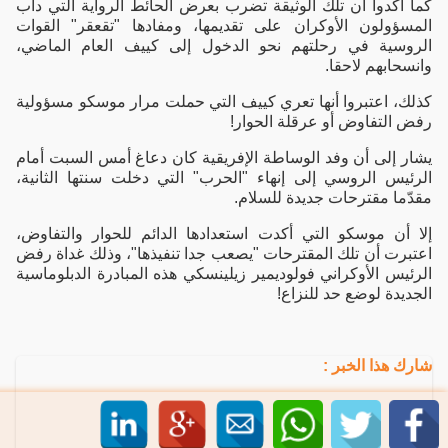
كما أكدوا أن تلك الوثيقة تضرب بعرض الحائط الرواية التي دأب
المسؤولون الأوكران على تقديمها، ومفادها "تقعقر" القوات
الروسية في رحلتهم نحو الدخول إلى كييف العام الماضي،
وانسحابهم لاحقا.
كذلك، اعتبروا أنها تعري كييف التي حملت مرار موسكو مسؤولية
رفض التفاوض أو عرقلة الحوار!
يشار إلى أن وفد الوساطة الإفريقية كان دعاغ أمس السبت أمام
الرئيس الروسي إلى إنهاء "الحرب" التي دخلت سنتها الثانية،
مقدّما مقترحات جديدة للسلام.
إلا أن موسكو التي أكدت استعدادها الدائم للحوار والتفاوض،
اعتبرت أن تلك المقترحات "يصعب جدا تنفيذها"، وذلك غداة رفض
الرئيس الأوكراني فولوديمير زيلينسكي هذه المبادرة الدبلوماسية
الجديدة لوضع حد للنزاع!
شارك هذا الخبر :