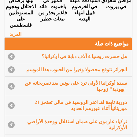
مواطن سعودي
اشتباكات كثيفة
الكبير في
بينها برصاص
في بيروت
في الخرطوم
باخموت.. قائد
الاحتلال وهجوم
قبيل انتهاء
فاغنر يحذر من
للمستوطنين
الهدنة
تبعات خطير
على
فلسطينيين
المزيد
مواضيع ذات صلة
هل خسرت روسيا 4 آلاف دبابة في أوكرانيا؟
الجزائر تتوقع محصولا وفيرا من الحبوب هذا الموسم
سيدة أوكرانيا الأولى ترد على بوتين بعد تصريحاته عن
"يهودية" زوجها
دورية تابعة لفـ اغنر الروسية في مالي تحتجز 21
موريتانياً أثناء عبورهم الحدود
تركيا: عازمون على ضمان استقلال ووحدة الأراضي
الأوكرانية