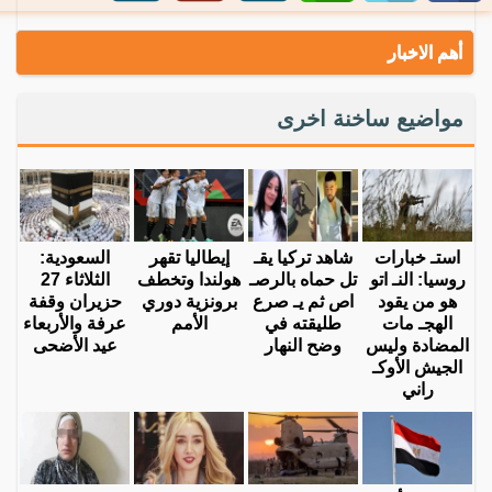
أهم الاخبار
مواضيع ساخنة اخرى
استـ خبارات
شاهد تركيا يقـ
إيطاليا تقهر
السعودية:
روسيا: النـ اتو
تل حماه بالرصـ
هولندا وتخطف
الثلاثاء 27
هو من يقود
اص ثم يـ صرع
برونزية دوري
حزيران وقفة
الهجـ مات
طليقته في
الأمم
عرفة والأربعاء
المضادة وليس
وضح النهار
عيد الأضحى
الجيش الأوكـ
راني