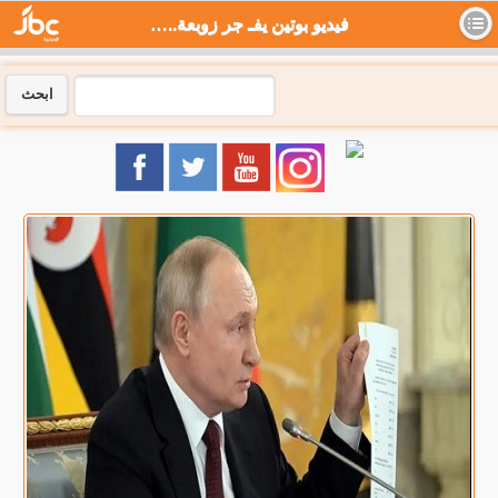
فيديو بوتين يفـ جر زوبعة.. ورقة تكشف سر انسحاب الروس من كييف - جي بي سي نيوز
ابحث