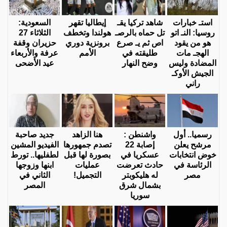
استـ خبارات
شاهد تركيا يقـ
إيطاليا تقهر
السعودية:
روسيا: النـ اتو
تل حماه بالرصـ
هولندا وتخطف
الثلاثاء 27
هو من يقود
اص ثم يـ صرع
برونزية دوري
حزيران وقفة
الهجـ مات
طليقته في
الأمم
عرفة والأربعاء
المضادة وليس
وضح النهار
عيد الأضحى
الجيش الأوكـ
راني
رسميا.. أول
واشنطن :
هنا الزاهد
جديد صاحبة
مرشح يعلن
إصابة 22
تصدم جمهورها
الفيديو المشين
خوض انتخابات
عسكريا في
بصورة لها قبل
لطفليها.. تورط
الرئاسة في
حادث تعرضت
عمليات
ابنها وزوجها
مصر
له هليكوبتر
التجميل!
الثاني في
بشمال شرق
المصر
سوريا