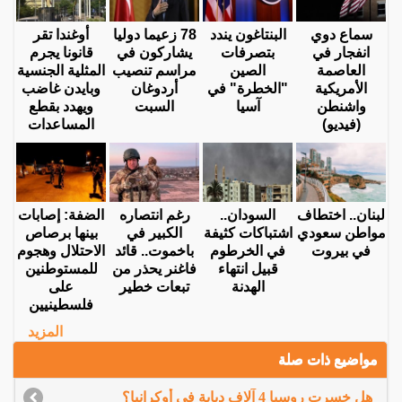
سماع دوي
البنتاغون يندد
78 زعيما دوليا
أوغندا تقر
انفجار في
بتصرفات
يشاركون في
قانونا يجرم
العاصمة
الصين
مراسم تنصيب
المثلية الجنسية
الأمريكية
"الخطرة" في
أردوغان
وبايدن غاضب
واشنطن
آسيا
السبت
ويهدد بقطع
(فيديو)
المساعدات
لبنان.. اختطاف
السودان..
رغم انتصاره
الضفة: إصابات
مواطن سعودي
اشتباكات كثيفة
الكبير في
بينها برصاص
في بيروت
في الخرطوم
باخموت.. قائد
الاحتلال وهجوم
قبيل انتهاء
فاغنر يحذر من
للمستوطنين
الهدنة
تبعات خطير
على
فلسطينيين
المزيد
مواضيع ذات صلة
هل خسرت روسيا 4 آلاف دبابة في أوكرانيا؟