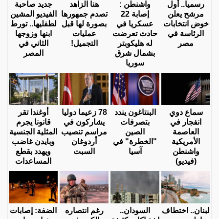
رسميا.. أول
واشنطن :
هنا الزاهد
جديد صاحبة
مرشح يعلن
إصابة 22
تصدم جمهورها
الفيديو المشين
خوض انتخابات
عسكريا في
بصورة لها قبل
لطفليها.. تورط
الرئاسة في
حادث تعرضت
عمليات
ابنها وزوجها
مصر
له هليكوبتر
التجميل!
الثاني في
بشمال شرق
المصر
سوريا
سماع دوي
البنتاغون يندد
78 زعيما دوليا
أوغندا تقر
انفجار في
بتصرفات
يشاركون في
قانونا يجرم
العاصمة
الصين
مراسم تنصيب
المثلية الجنسية
الأمريكية
"الخطرة" في
أردوغان
وبايدن غاضب
واشنطن
آسيا
السبت
ويهدد بقطع
(فيديو)
المساعدات
لبنان.. اختطاف
السودان..
رغم انتصاره
الضفة: إصابات