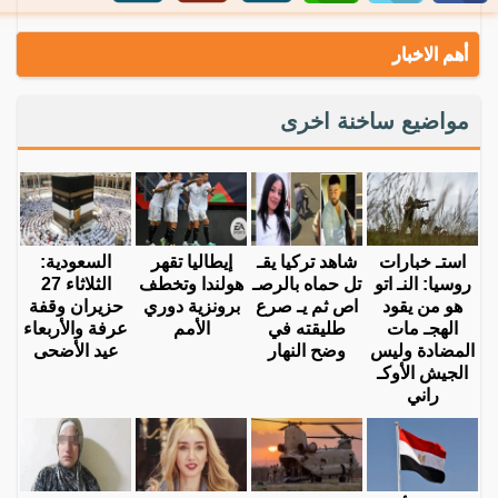
أهم الاخبار
مواضيع ساخنة اخرى
استـ خبارات
شاهد تركيا يقـ
إيطاليا تقهر
السعودية:
روسيا: النـ اتو
تل حماه بالرصـ
هولندا وتخطف
الثلاثاء 27
هو من يقود
اص ثم يـ صرع
برونزية دوري
حزيران وقفة
الهجـ مات
طليقته في
الأمم
عرفة والأربعاء
المضادة وليس
وضح النهار
عيد الأضحى
الجيش الأوكـ
راني