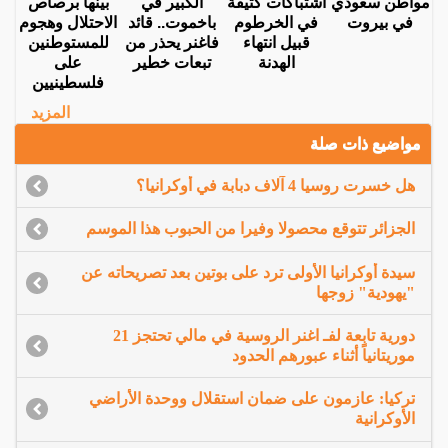
مواطن سعودي
اشتباكات كثيفة
الكبير في
بينها برصاص
في بيروت
في الخرطوم
باخموت.. قائد
الاحتلال وهجوم
قبيل انتهاء
فاغنر يحذر من
للمستوطنين
الهدنة
تبعات خطير
على
فلسطينيين
المزيد
مواضيع ذات صلة
هل خسرت روسيا 4 آلاف دبابة في أوكرانيا؟
الجزائر تتوقع محصولا وفيرا من الحبوب هذا الموسم
سيدة أوكرانيا الأولى ترد على بوتين بعد تصريحاته عن
"يهودية" زوجها
دورية تابعة لفـ اغنر الروسية في مالي تحتجز 21
موريتانياً أثناء عبورهم الحدود
تركيا: عازمون على ضمان استقلال ووحدة الأراضي
الأوكرانية