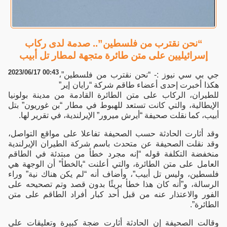
“نحن نقترب من فلسطين”.. صدمة لدى ركاب
إسرائيليين على متن طائرة متجهة لمطار تل أبيب
2023/06/17 00:43
جي بي سي نيوز :- “نحن نقترب من فلسطين”،
هكذا أخبرت إحدى أعضاء طاقم شركة “رايان إير”
للطيران، الركاب على متن الطائرة القادمة من مدينة بولونيا
الإيطالية، والتي كانت تستعد للهبوط في مطار “بن غوريون” بتل
أبيب، كما نقلت صحيفة “أيرش ميرور” الإيرلندية، في تقرير لها.
وقد أثارت الحادثة حسب الصحيفة تفاعلا على مواقع التواصل،
وقد نقلت الصحيفة عن متحدث باسم شركة الطيران الإيرلندية
منخفضة التكلفة قوله “إنه مجرد خطأ من مبتدئة في الطاقم
العامل على متن الطائرة، والتي أعلنت “بالخطأ” أن الوجهة هي
فلسطين، وليس تل أبيب”، وأضاف أنه “لم يكن هناك نية” وراء
الرسالة، و”أنه كان هذا خطأ بريئًا بدون قصد وتم تصحيحه على
الفور والاعتذار عنه من قبل أحد كبار أفراد الطاقم على متن
الطائرة”.
وقالت الصحيفة إن الحادثة أثارت ضجة كبيرة وتعليقات على