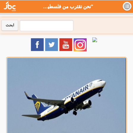
“نحن نقترب من فلسطين”.. صدمة لدى ركاب إسرائيليين على متن طائرة متجهة لمطار تل أبيب - جي بي سي نيوز
ابحث