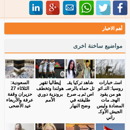
أهم الاخبار
مواضيع ساخنة اخرى
استـ خبارات
شاهد تركيا يقـ
إيطاليا تقهر
السعودية:
روسيا: النـ اتو
تل حماه بالرصـ
هولندا وتخطف
الثلاثاء 27
هو من يقود
اص ثم يـ صرع
برونزية دوري
حزيران وقفة
الهجـ مات
طليقته في
الأمم
عرفة والأربعاء
المضادة وليس
وضح النهار
عيد الأضحى
الجيش الأوكـ
راني