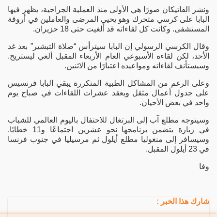
ونشر الفاتيكان صورًا هي الأولى منذ العملية الجراحية، يظهر فيها
البابا على كرسي متحرك وهو يحيي المرضى والعاملين في أروقة
المستشفى. وكانت كل لقاءاته قد ألغيت حتى 18 حزيران.
وقال الكرسي الرسولي إن البابا سيترأس “صلاة التبشير” بعد غد
الأحد، لكن لقاءه الأسبوعي العام الأربعاء المقبل ألغي ليستريح.
وسيستأنف لقاءاته ومواعيده اعتبارًا من الاثنين.
وعلى الرغم من المشاكل الطبية المتكررة يبقي البابا فرنسيس
على جدول أعمال مثقل ويعقد عشرات اللقاءات في صباح يوم
واحد في بعض الأحيان.
وسيتوجه مطلع آب إلى البرتغال للاحتفال باليوم العالمي للشباب
في زيارة يتضمن برنامجها نحو عشرين اجتماعًا و11 خطابًا.
وسيسافر إلى منغوليا مطلع أيلول ثم مرسيليا في جنوب فرنسا
في 23 أيلول المقبل.
وفا
شارك هذا الخبر :