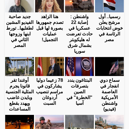
رسميا.. أول
واشنطن :
هنا الزاهد
جديد صاحبة
مرشح يعلن
إصابة 22
تصدم جمهورها
الفيديو المشين
خوض انتخابات
عسكريا في
بصورة لها قبل
لطفليها.. تورط
الرئاسة في
حادث تعرضت
عمليات
ابنها وزوجها
مصر
له هليكوبتر
التجميل!
الثاني في
بشمال شرق
المصر
سوريا
سماع دوي
البنتاغون يندد
78 زعيما دوليا
أوغندا تقر
انفجار في
بتصرفات
يشاركون في
قانونا يجرم
العاصمة
الصين
مراسم تنصيب
المثلية الجنسية
الأمريكية
"الخطرة" في
أردوغان
وبايدن غاضب
واشنطن
آسيا
السبت
ويهدد بقطع
(فيديو)
المساعدات