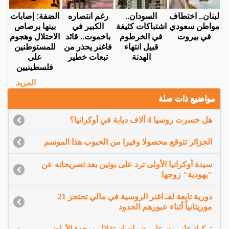
لبنان.. اختطاف
السودان..
رغم انتصاره
الضفة: إصابات
مواطن سعودي
اشتباكات كثيفة
الكبير في
بينها برصاص
في بيروت
في الخرطوم
باخموت.. قائد
الاحتلال وهجوم
قبيل انتهاء
فاغنر يحذر من
للمستوطنين
الهدنة
تبعات خطير
على
فلسطينيين
المزيد
مواضيع ذات صلة
هل خسرت روسيا 4 آلاف دبابة في أوكرانيا؟
الجزائر تتوقع محصولا وفيرا من الحبوب هذا الموسم
سيدة أوكرانيا الأولى ترد على بوتين بعد تصريحاته عن
"يهودية" زوجها
دورية تابعة لفـ اغنر الروسية في مالي تحتجز 21
موريتانياً أثناء عبورهم الحدود
تركيا: عازمون على ضمان استقلال ووحدة الأراضي