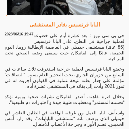
البابا فرنسيس يغادر المستشفى
2023/06/16 19:47
جي بي سي نيوز :- بعد عشرة أيام على خضوعه
لعملية جراحية في البطن، غادر البابا فرنسيس
(86 عامًا) مستشفى جيميلي في العاصمة الإيطالية روما، اليوم
الجمعة، عائدًا إلى الفاتيكان حيث سيبقى وضعه الصحي تحت
المراقبة.
وخضع البابا فرنسيس لعملية جراحية استغرقت ثلاث ساعات في
السابع من حزيران الجاري، تحت التخدير العام بسبب “التصاقات”
مؤلمة على جدار بطنه نتيجة عملية في القولون أجريت له في
تموز 2021 وأدت إلى بقائه في المستشفى عشرة أيام.
وخلال فترة نقاهته، أصدر الفاتيكان نشرات صحية يومية تؤكد
“تحسنه المستمر” ومعطيات طبية جيدة و”اختبارات دم طبيعية”.
واستأنف البابا العمل من غرفته الواقعة في الطابق العاشر في
جيميلي الذي يوصف بأنه “مستشفى الباباوات”. وقد زار، أمس
الخميس، قسم الأورام وجراحة الأعصاب للأطفال.