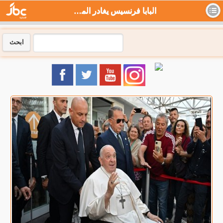
البابا فرنسيس يغادر المستشفى - جي بي سي نيوز
ابحث