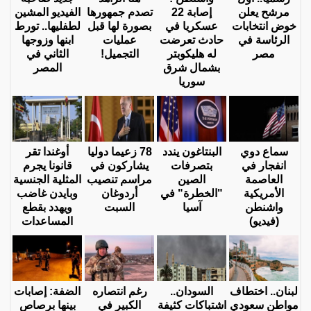
مرشح يعلن
إصابة 22
تصدم جمهورها
الفيديو المشين
خوض انتخابات
عسكريا في
بصورة لها قبل
لطفليها.. تورط
الرئاسة في
حادث تعرضت
عمليات
ابنها وزوجها
مصر
له هليكوبتر
التجميل!
الثاني في
بشمال شرق
المصر
سوريا
سماع دوي
البنتاغون يندد
78 زعيما دوليا
أوغندا تقر
انفجار في
بتصرفات
يشاركون في
قانونا يجرم
العاصمة
الصين
مراسم تنصيب
المثلية الجنسية
الأمريكية
"الخطرة" في
أردوغان
وبايدن غاضب
واشنطن
آسيا
السبت
ويهدد بقطع
(فيديو)
المساعدات
لبنان.. اختطاف
السودان..
رغم انتصاره
الضفة: إصابات
مواطن سعودي
اشتباكات كثيفة
الكبير في
بينها برصاص