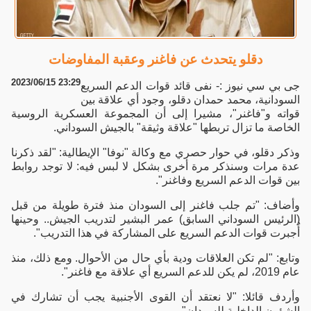
دقلو يتحدث عن فاغنر وعقبة المفاوضات
2023/06/15 23:29
جى بي سي نيوز :- نفى قائد قوات الدعم السريع
السودانية، محمد حمدان دقلو، وجود أي علاقة بين
قواته و"فاغنر"، مشيرا إلى أن المجموعة العسكرية الروسية
الخاصة ما تزال تربطها "علاقة وثيقة" بالجيش السوداني.
وذكر دقلو، في حوار حصري مع وكالة "نوفا" الإيطالية: "لقد ذكرنا
عدة مرات وسنذكر مرة أخرى بشكل لا لبس فيه: لا توجد روابط
بين قوات الدعم السريع وفاغنر".
وأضاف: "تم جلب فاغنر إلى السودان منذ فترة طويلة من قبل
(الرئيس السوداني السابق) عمر البشير لتدريب الجيش.. وحينها
أُجبرت قوات الدعم السريع على المشاركة في هذا التدريب".
وتابع: "لم تكن العلاقات ودية بأي حال من الأحوال. ومع ذلك، منذ
عام 2019، لم يكن للدعم السريع أي علاقة مع فاغنر".
وأردف قائلا: "لا نعتقد أن القوى الأجنبية يجب أن تشارك في
الشؤون الداخلية للسودان".