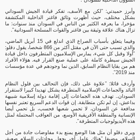
وأبرز حميدتي: "لكن مع الأسف، تفكر قيادة الجيش السوداني
بشكل مختلف، حيث أظهرت وثائق فاغنر الداخلية المكتشفة
مؤخرا، ما يعرفه الكثير من الناس في السودان منذ سنوات: ما
تزال هناك علاقة وثيقة بين فاغنر والقوات المسلحة السودانية".
وفيما يتعلق بأسباب الصراع الذي اندلع في 15 أبريل الماضي،
والذي تسبب حتى الآن في مقتل أكثر من 866 شخصا، يقول دقلو:
"أولا وقبل كل شيء، يمارس الإسلاميون المتطرفون داخل قيادة
الجيش سيطرة كاملة على عملية صنع القرار فيه. هؤلاء الأفراد
هم من بقايا النظام السابق، الذين نما وجودهم في عدة مؤسسات
منذ 2019".
وأردف قائلا: "علاوة على ذلك، فإن التحالف بين فلول النظام
البائد والجماعات الإسلامية المتطرفة يشكل تهديدا كبيرا لاستقرار
السودان.. تهدف هذه الجماعات إلى إقامة دولة إسلامية شبيهة
بداعش، إن لم تكن متطابقة. إن قوات الدعم السريع تعتبر نفسها
مدافعة عن السودان، لا تحمي شعبها فحسب، بل تحمي أيضا
الإنسانية والمنطقة الأفريقية الأوسع، من العواقب المحتملة لمثل
هذه الأيديولوجيات المتطرفة".
ويرى دقلو أن مثل هذا الوضع يمنع بدء مفاوضات جادة من أجل
السلام، مضيفا "هناك عامل آخر يجعل محادثات السلام صعبة،