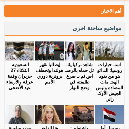
أهم الاخبار
مواضيع ساخنة اخرى
استـ خبارات
شاهد تركيا يقـ
إيطاليا تقهر
السعودية:
روسيا: النـ اتو
تل حماه بالرصـ
هولندا وتخطف
الثلاثاء 27
هو من يقود
اص ثم يـ صرع
برونزية دوري
حزيران وقفة
الهجـ مات
طليقته في
الأمم
عرفة والأربعاء
المضادة وليس
وضح النهار
عيد الأضحى
الجيش الأوكـ
راني
رسميا.. أول
واشنطن :
هنا الزاهد
جديد صاحبة