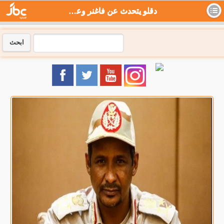
دقلو يتحدث عن فاغنر وعقبة المفاوضات - جي بي سي نيوز
ابحث