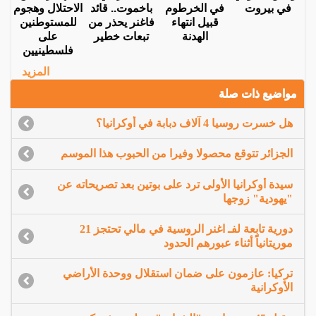
في بيروت
في الخرطوم
باخموت.. قائد
الاحتلال وهجوم
قبيل انتهاء
فاغنر يحذر من
للمستوطنين
الهدنة
تبعات خطير
على
فلسطينيين
المزيد
مواضيع ذات صلة
هل خسرت روسيا 4 آلاف دبابة في أوكرانيا؟
الجزائر تتوقع محصولا وفيرا من الحبوب هذا الموسم
سيدة أوكرانيا الأولى ترد على بوتين بعد تصريحاته عن
"يهودية" زوجها
دورية تابعة لفـ اغنر الروسية في مالي تحتجز 21
موريتانياً أثناء عبورهم الحدود
تركيا: عازمون على ضمان استقلال ووحدة الأراضي
الأوكرانية