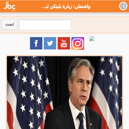
واشنطن: زيارة بلينكن لبكين ستبحث إدارة العلاقات المتوترة - جي بي سي نيوز
ابحث