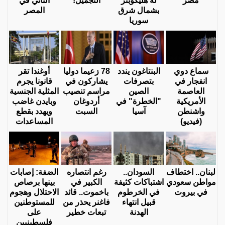
مصر
له هليكوبتر
التجميل!
الثاني في
بشمال شرق
المصر
سوريا
سماع دوي
البنتاغون يندد
78 زعيما دوليا
أوغندا تقر
انفجار في
بتصرفات
يشاركون في
قانونا يجرم
العاصمة
الصين
مراسم تنصيب
المثلية الجنسية
الأمريكية
"الخطرة" في
أردوغان
وبايدن غاضب
واشنطن
آسيا
السبت
ويهدد بقطع
(فيديو)
المساعدات
لبنان.. اختطاف
السودان..
رغم انتصاره
الضفة: إصابات
مواطن سعودي
اشتباكات كثيفة
الكبير في
بينها برصاص
في بيروت
في الخرطوم
باخموت.. قائد
الاحتلال وهجوم
قبيل انتهاء
فاغنر يحذر من
للمستوطنين
الهدنة
تبعات خطير
على
فلسطينيين