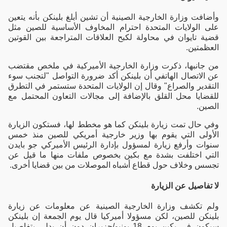
وأضافت وزارة الخارجية الصينية أن تشين أبلغ بلينكن بأنه يتعين
على الولايات المتحدة احترام المخاوف الأساسية للصين مثل
قضية تايوان في محاولة لكبح العلاقات المتراجعة بين القوتين
العظمتين.
من جانبها، ذكرت وزارة الخارجية الأميركية في ملخص مقتضب
عن الاتصال الهاتفي أن بلينكن أكد ضرورة التواصل "لتجنب سوء
التقدير والصراع" وقال إن الولايات المتحدة ستستمر في التطرق
للقضايا محل القلق بالإضافة إلى مجالات التعاون المحتمل مع
الصين.
وفي حال تمت زيارة بلينكن كما هو مخطط لها، فستكون الزيارة
الأولى التي يقوم بها وزير خارجية أمريكي للصين منذ خمس
سنوات وأرفع زيارة لمسؤول بإدارة الرئيس الأميركي جو بايدن
التي اختلفت بشدة مع بكين بخصوص ملفات منها ما قيل عن
تجسس وخلاف حول قطاع أشباه الموصلات من بين قضايا أخرى.
لا تفاصيل عن الزيارة
ولم تكشف وزارة الخارجية الصينية عن معلومات عن زيارة
بلينكن للصين، لكن مسؤولا أميركيا قال يوم الجمعة إن بلينكن
سيكون في بكين يوم 18 يونيو/حزيران دون أن يدلي بتفاصيل