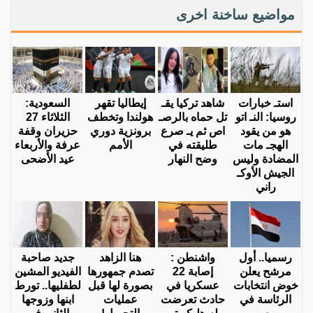
مواضيع ساخنة اخرى
استـ خبارات
شاهد تركيا يقـ
إيطاليا تقهر
السعودية:
روسيا: النـ اتو
تل حماه بالرصـ
هولندا وتخطف
الثلاثاء 27
هو من يقود
اص ثم يـ صرع
برونزية دوري
حزيران وقفة
الهجـ مات
طليقته في
الأمم
عرفة والأربعاء
المضادة وليس
وضح النهار
عيد الأضحى
الجيش الأوكـ
راني
رسميا.. أول
واشنطن :
هنا الزاهد
جديد صاحبة
مرشح يعلن
إصابة 22
تصدم جمهورها
الفيديو المشين
خوض انتخابات
عسكريا في
بصورة لها قبل
لطفليها.. تورط
الرئاسة في
حادث تعرضت
عمليات
ابنها وزوجها