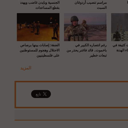
مراسم تنصيب أردوغان
الجنسية وبايدن غاضب ويهدد
السبت
بقطع المساعدات
ت كثيفة في
رغم انتصاره الكبير في
الضفة: إصابات بينها برصاص
ء الهدنة
باخموت.. قائد فاغنر يحذر من
الاحتلال وهجوم للمستوطنين
تبعات خطير
على فلسطينيين
المزيد