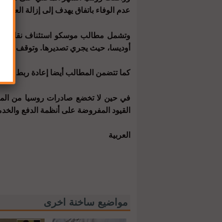
عدم الوفاء باتفاق يهدف إلى إزالة العقبات
وتشمل مطالب موسكو استئناف نقل الأموني
أوديسا، حيث يجري تصديرها. وتوقف نقل الأ
كما تتضمن المطالب أيضا إعادة ربط البن
في حين لا تخضع صادرات روسيا من المواد
القيود المفروضة على أنظمة الدفع والخدما
العربية
مواضيع ساخنة اخرى