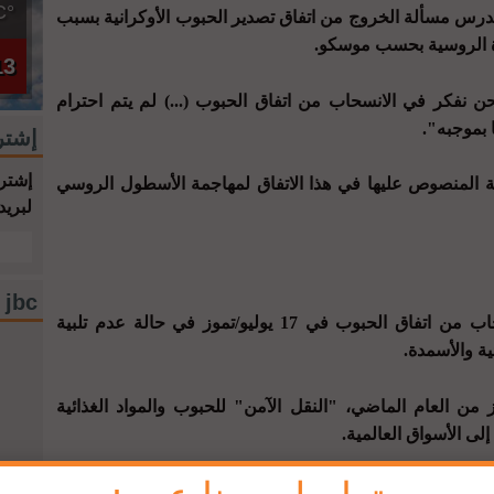
°C
تدرس مسألة الخروج من اتفاق تصدير الحبوب الأوكرانية بسبب
دة الروسية بحسب موسكو.
13
ن نفكر في الانسحاب من اتفاق الحبوب (...) لم يتم احترام
 بموجبه".
إشتر
إشترك
ية المنصوص عليها في هذا الاتفاق لمهاجمة الأسطول الروسي
لبريد
jbc فيسبوك
يشار إلى أن روسيا كانت هددت بالانسحاب من اتفاق الحبوب في 17 يوليو/تموز في حالة عدم تلبية
ية والأسمدة.
 من العام الماضي، "النقل الآمن" للحبوب والمواد الغذائية
إلى الأسواق العالمية.
اتفاق لمدة شهرين، لكنها تقول إن المبادرة ستتوقف في حالة