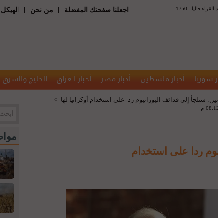
 : عدد القراء حاليا
|
|
اجعلنا صفحتك المفضلة
من نحن
الهيكل 
ر سوريا
أخبار فلسطين
أخبار مصر
أخبار العراق
الخليج والشرق 
ين: سنلجأ إلى قذائف اليورانيوم ردا على استخدام أوكرانيا لها
>
مواض
يوم ردا على استخدام