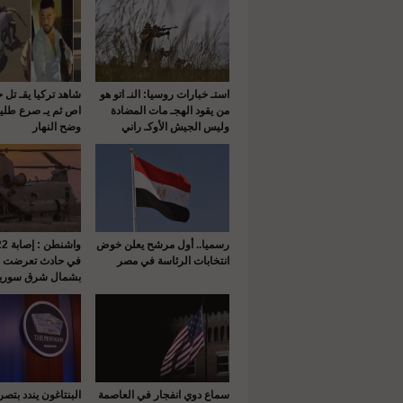
استـ خبارات روسيا: النـ اتو هو
شاهد تركيا يقـ تل 
من يقود الهجـ مات المضادة
اص ثم يـ صرع طلي
وليس الجيش الأوكـ راني
وضح النهار
رسميا.. أول مرشح يعلن خوض
انتخابات الرئاسة في مصر
في حادث تعرضت له
بشمال شرق سوريا
سماع دوي انفجار في العاصمة
البنتاغون يندد بتص