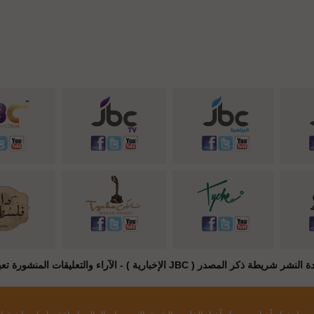
JB الإخبارية ) - الآراء والتعليقات المنشورة تعبر عن راي أصحابها فقط