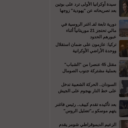
سيدة أوكرانيا الأولى ترد على بوتين
بعد تصريحاته عن "يهودية" زوجها
دورية تابعة لفـ اغنر الروسية في
مالي تحتجز 21 موريتانياً أثناء
عبورهم الحدود
تركيا: عازمون على ضمان استقلال
ووحدة الأراضي الأوكرانية
مقتل 45 عنصرا من "الشباب"
بعملية مشتركة جنوب الصومال
السودان.. الحركة الشعبية تدخل
على خط النار بهجوم على الجيش
بعد تأكيده تقدم كييف.. رئيس فاغنر
يتهم موسكو بـ"تضليل الروس"
الزعيم الديموقراطي شومر يقدم