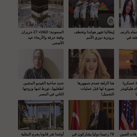
حماه بالرصـ
إيطاليا تقهر هولندا وتخطف
السعودية: الثلاثاء 27 حزيران
قته في
برونزية دوري الأمم
وقفة عرفة والأربعاء عيد
الأضحى
واشنطن : إصابة 22 عسكريا
هنا الزاهد تصدم جمهورها
جديد صاحبة الفيديو المشين
 هليكوبتر
بصورة لها قبل عمليات
لطفليها.. تورط ابنها وزوجها
التجميل!
الثاني في المصر
رفات الصين
78 زعيما دوليا يشاركون في
أوغندا تقر قانونا يجرم المثلية