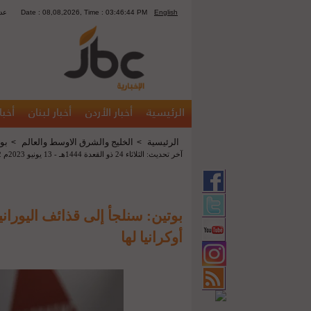
English
Date : 08,08,2026, Time : 03:46:44 PM
1750
الرئيسية
أخبار الأردن
أخبار لبنان
أخبا
الرئيسية
الخليج والشرق الاوسط والعالم
بوت
>
>
آخر تحديث: الثلاثاء 24 ذو القعدة 1444هـ - 13 يونيو 2023م 08:12 م
بوتين: سنلجأ إلى قذائف اليوران
أوكرانيا لها