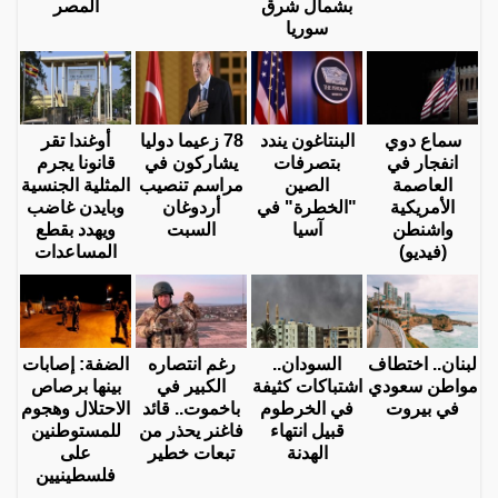
بشمال شرق
المصر
سوريا
سماع دوي
البنتاغون يندد
78 زعيما دوليا
أوغندا تقر
انفجار في
بتصرفات
يشاركون في
قانونا يجرم
العاصمة
الصين
مراسم تنصيب
المثلية الجنسية
الأمريكية
"الخطرة" في
أردوغان
وبايدن غاضب
واشنطن
آسيا
السبت
ويهدد بقطع
(فيديو)
المساعدات
لبنان.. اختطاف
السودان..
رغم انتصاره
الضفة: إصابات
مواطن سعودي
اشتباكات كثيفة
الكبير في
بينها برصاص
في بيروت
في الخرطوم
باخموت.. قائد
الاحتلال وهجوم
قبيل انتهاء
فاغنر يحذر من
للمستوطنين
الهدنة
تبعات خطير
على
فلسطينيين