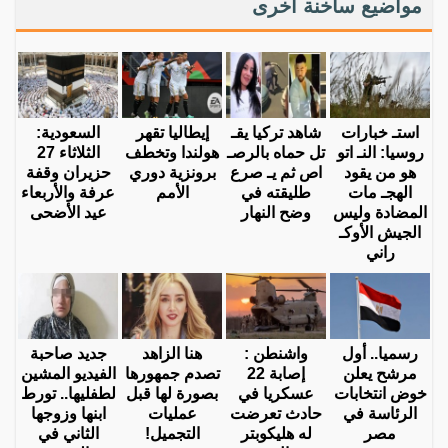
مواضيع ساخنة اخرى
استـ خبارات
شاهد تركيا يقـ
إيطاليا تقهر
السعودية:
روسيا: النـ اتو
تل حماه بالرصـ
هولندا وتخطف
الثلاثاء 27
هو من يقود
اص ثم يـ صرع
برونزية دوري
حزيران وقفة
الهجـ مات
طليقته في
الأمم
عرفة والأربعاء
المضادة وليس
وضح النهار
عيد الأضحى
الجيش الأوكـ
راني
رسميا.. أول
واشنطن :
هنا الزاهد
جديد صاحبة
مرشح يعلن
إصابة 22
تصدم جمهورها
الفيديو المشين
خوض انتخابات
عسكريا في
بصورة لها قبل
لطفليها.. تورط
الرئاسة في
حادث تعرضت
عمليات
ابنها وزوجها
مصر
له هليكوبتر
التجميل!
الثاني في