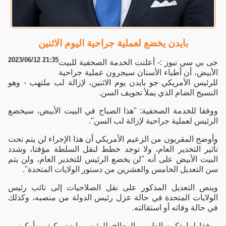
بايدن يخضع لعملية جراحية اليوم الاثنين
2023/06/12 21:35
جى بي سي نيوز :- أعلنت الخدمة الصحفية للبيت
الأبيض، أن أطباء الأسنان سيجرون عملية جراحية
للرئيس الأمريكي جو بايدن يوم الاثنين، لإزالة لب ملتهب - وهو
النسيج الضام الذي يملأ تجويف السن.
ووفقا للخدمة الصحفية: "هذا الصباح في البيت الأبيض، سيخضع
الرئيس لعملية جراحية لإزالة لب السن".
وأوضح المقربون من الزعيم الأمريكي أن هذا الإجراء لن يتم تحت
تأثير التخدير العام، ولا توجد خطط لنقل السلطة مؤقتا، وشدد
البيت الأبيض على أنه "لن يخضع الرئيس للتخدير العام، ولن يتم
سن التعديل الخامس والعشرين من دستور الولايات المتحدة".
وينص التعديل المذكور على نقل الصلاحيات إلى نائب رئيس
الولايات المتحدة في حالة عزل رئيس الدولة من منصبه، وكذلك
في حالة وفاته أو استقالته.
ووفقا لما ذكره الطبيب المعالج للرئيس بايدن، كيفين أوكونور،