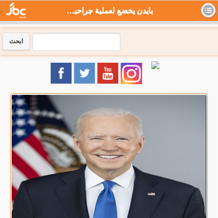
بايدن يخضع لعملية جراحية اليوم الاثنين - جي بي سي نيوز
ابحث