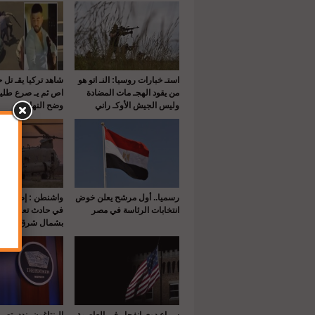
استـ خبارات روسيا: النـ اتو هو
شاهد تركيا يقـ تل 
من يقود الهجـ مات المضادة
اص ثم يـ صرع طلي
وليس الجيش الأوكـ راني
وضح النهار
رسميا.. أول مرشح يعلن خوض
انتخابات الرئاسة في مصر
في حادث تعرضت له
بشمال شرق سوريا
سماع دوي انفجار في العاصمة
البنتاغون يندد بتص