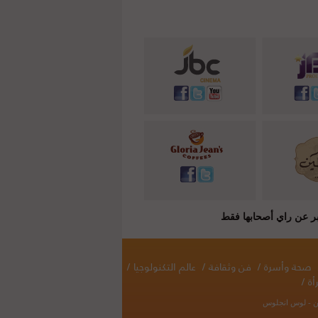
صحة وأسرة
/
فن وثقافة
/
عالم التكنولوجيا
/
أة
/
نطن - لوس انجلوس