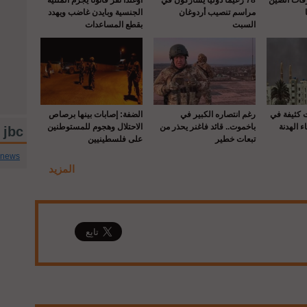
مراسم تنصيب أردوغان
الجنسية وبايدن غاضب ويهدد
السبت
بقطع المساعدات
ت كثيفة في
رغم انتصاره الكبير في
الضفة: إصابات بينها برصاص
ء الهدنة
باخموت.. قائد فاغنر يحذر من
الاحتلال وهجوم للمستوطنين
jbc تويتر
تبعات خطير
على فلسطينيين
cnews
المزيد