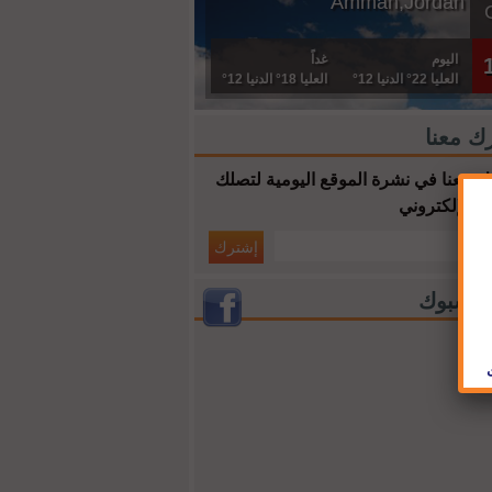
Amman,Jordan
اليوم
غداً
العليا 22° الدنيا 12°
العليا 18° الدنيا 12°
ك معنا
 معنا في نشرة الموقع اليومية لتصلك
ك الإلكتروني