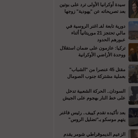
سيدة أوكرانيا الأولى ترد على بوتين
بعد تصريحاته عن "يهودية" زوجها
دورية تابعة لفـ اغنر الروسية في
مالي تحتجز 21 موريتانياً أثناء
عبورهم الحدود
تركيا: عازمون على ضمان استقلال
ووحدة الأراضي الأوكرانية
مقتل 45 عنصرا من "الشباب"
بعملية مشتركة جنوب الصومال
السودان.. الحركة الشعبية تدخل
على خط النار بهجوم على الجيش
بعد تأكيده تقدم كييف.. رئيس فاغنر
يتهم موسكو بـ"تضليل الروس"
الزعيم الديموقراطي شومر يقدم