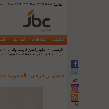
English
Date : 07,08,2026, Time : 08:05:09 AM
1467
الرئيسية
أخبار الأردن
أخبار لبنان
أخبا
الرئيسية
الخليج والشرق الاوسط والعالم
في
>
>
آخر تحديث: الاثنين 23 ذو القعدة 1444هـ - 12 يونيو 2023م 08:33 م
فيصل بن فرحان : السعودية تدع