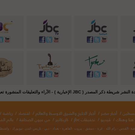
JB الإخبارية ) - الآراء والتعليقات المنشورة تعبر عن راي أصحابها فقط
فلسطين
/
أخبار مصر
/
أخبار الخليج والشرق الاوسط والعالم
/
اقتصاد
/
رياضة
/
هنا وهناك
/
ڤيديو
/
تحقيقات jbc
/
كاريكاتير
/
من عيون الصحافة
/
عالم المر
قبة -القدس - رام الله - غزة - دمشق - بيروت -القاهرة - بغداد - دبي - باريس -لندن -نيويورك - واش