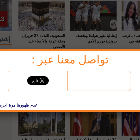
°C
13
حماه بالرصـ
إيطاليا تقهر هولندا وتخطف
السعودية: الثلاثاء 27 حزيران
إشتر
قته في
برونزية دوري الأمم
وقفة عرفة والأربعاء عيد
الأضحى
إشترك
تواصل معنا عبر :
لبريد
jbc فيسبوك
واشنطن : إصابة 22 عسكريا
هنا الزاهد تصدم جمهورها
جديد صاحبة الفيديو المشين
 هليكوبتر
بصورة لها قبل عمليات
لطفليها.. تورط ابنها وزوجها
التجميل!
الثاني في المصر
رفات الصين
78 زعيما دوليا يشاركون في
أوغندا تقر قانونا يجرم المثلية