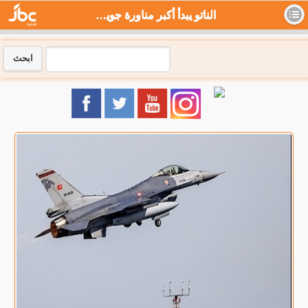
الناتو يبدأ أكبر مناورة جوية في تاريخه - جي بي سي نيوز
ابحث