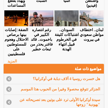
واشنطن
آسيا
السبت
ويهدد بقطع
(فيديو)
المساعدات
لبنان.. اختطاف
السودان..
رغم انتصاره
الضفة: إصابات
مواطن سعودي
اشتباكات كثيفة
الكبير في
بينها برصاص
في بيروت
في الخرطوم
باخموت.. قائد
الاحتلال وهجوم
قبيل انتهاء
فاغنر يحذر من
للمستوطنين
الهدنة
تبعات خطير
على
فلسطينيين
المزيد
مواضيع ذات صلة
هل خسرت روسيا 4 آلاف دبابة في أوكرانيا؟
الجزائر تتوقع محصولا وفيرا من الحبوب هذا الموسم
سيدة أوكرانيا الأولى ترد على بوتين بعد تصريحاته عن
"يهودية" زوجها