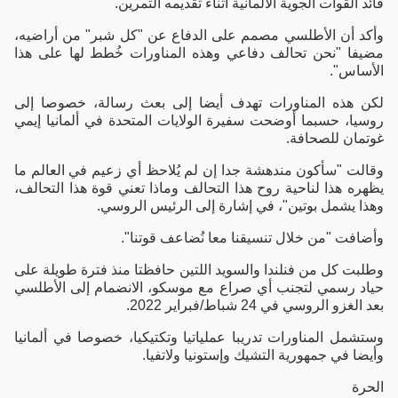
قائد القوات الجوية الألمانية أثناء تقديمه التمرين.
وأكد أن الأطلسي مصمم على الدفاع عن "كل شبر" من أراضيه،
مضيفا "نحن تحالف دفاعي وهذه المناورات خُطط لها على هذا
الأساس".
لكن هذه المناورات تهدف أيضا إلى بعث رسالة، خصوصا إلى
روسيا، حسبما أوضحت سفيرة الولايات المتحدة في ألمانيا إيمي
غوتمان للصحافة.
وقالت "سأكون مندهشة جدا إن لم يُلاحظ أي زعيم في العالم ما
يظهره هذا لناحية روح هذا التحالف وماذا تعني قوة هذا التحالف،
وهذا يشمل بوتين"، في إشارة إلى الرئيس الروسي.
وأضافت "من خلال تنسيقنا معا نُضاعف قوتنا".
وطلبت كل من فنلندا والسويد اللتين حافظتا منذ فترة طويلة على
حياد رسمي لتجنب أي صراع مع موسكو، الانضمام إلى الأطلسي
بعد الغزو الروسي في 24 شباط/فبراير 2022.
وستشمل المناورات تدريبا عملياتيا وتكتيكيا، خصوصا في ألمانيا
وأيضا في جمهورية التشيك وإستونيا ولاتفيا.
الحرة