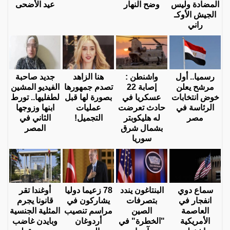
المضادة وليس
وضح النهار
عيد الأضحى
الجيش الأوكـ
راني
رسميا.. أول
واشنطن :
هنا الزاهد
جديد صاحبة
مرشح يعلن
إصابة 22
تصدم جمهورها
الفيديو المشين
خوض انتخابات
عسكريا في
بصورة لها قبل
لطفليها.. تورط
الرئاسة في
حادث تعرضت
عمليات
ابنها وزوجها
مصر
له هليكوبتر
التجميل!
الثاني في
بشمال شرق
المصر
سوريا
سماع دوي
البنتاغون يندد
78 زعيما دوليا
أوغندا تقر
انفجار في
بتصرفات
يشاركون في
قانونا يجرم
العاصمة
الصين
مراسم تنصيب
المثلية الجنسية
الأمريكية
"الخطرة" في
أردوغان
وبايدن غاضب