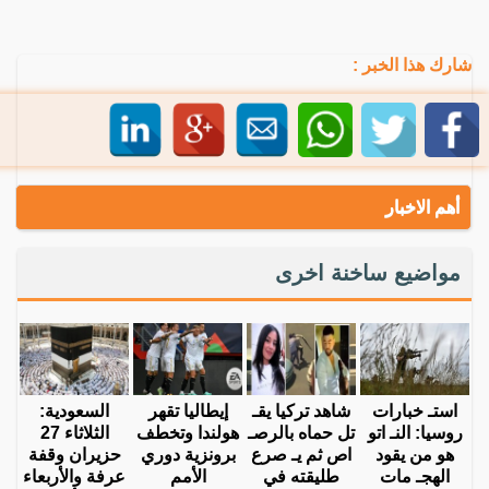
شارك هذا الخبر :
أهم الاخبار
مواضيع ساخنة اخرى
استـ خبارات
شاهد تركيا يقـ
إيطاليا تقهر
السعودية:
روسيا: النـ اتو
تل حماه بالرصـ
هولندا وتخطف
الثلاثاء 27
هو من يقود
اص ثم يـ صرع
برونزية دوري
حزيران وقفة
الهجـ مات
طليقته في
الأمم
عرفة والأربعاء