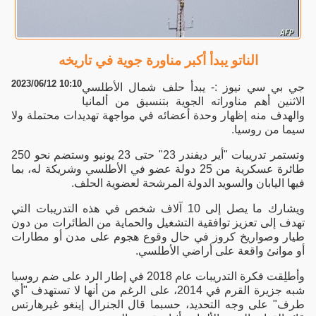
الناتو يبدأ أكبر مناورة جوية في تاريخه
2023/06/12 10:10
جي بي سي نيوز :- يبدأ حلف شمال الأطلسي
الاثنين أهم مناوراته الجوية بتنسيق من ألمانيا
والهدف منه إظهار وحدة أعضائه في مواجهة تهديدات محتملة ولا
سيما من روسيا.
وتستمر تدريبات "أير ديفندر 23" حتى 23 يونيو وستضم نحو 250
طائرة عسكرية من 25 دولة عضو في الأطلسي وشريكة له، بما
فيها اليابان والسويد الدولة المرشحة لعضوية الحلف.
ويشارك ما يصل إلى 10 آلاف شخص في هذه التدريبات التي
تهدف إلى تعزيز توافقية التشغيل والحماية من الطائرات من دون
طيار وصواريخ كروز في حال وقوع هجوم على مدن أو مطارات
أو موانئ واقعة على أراضي الأطلسي.
وأطلِقت فكرة التدريبات عام 2018 في إطار الرد على ضم روسيا
شبه جزيرة القرم في 2014، على الرغم من أنها لا تستهدف "أي
طرف" على وجه التحديد، حسبما قال الجنرال إينغو غيرهارتس