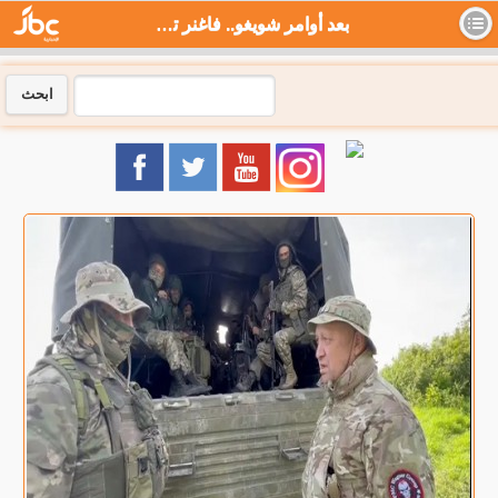
بعد أوامر شويغو.. فاغنر ترفض توقيع عقود مع وزارة الدفاع - جي بي سي نيوز
ابحث