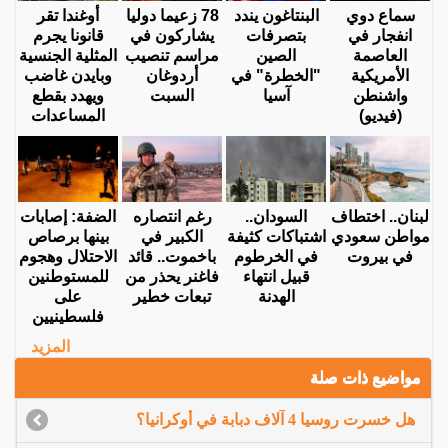
سماع دوي
البنتاغون يندد
78 زعيما دوليا
أوغندا تقر
انفجار في
بتصرفات
يشاركون في
قانونا يجرم
العاصمة
الصين
مراسم تنصيب
المثلية الجنسية
الأمريكية
"الخطرة" في
أردوغان
وبايدن غاضب
واشنطن
آسيا
السبت
ويهدد بقطع
(فيديو)
المساعدات
لبنان.. اختطاف
السودان..
رغم انتصاره
الضفة: إصابات
مواطن سعودي
اشتباكات كثيفة
الكبير في
بينها برصاص
في بيروت
في الخرطوم
باخموت.. قائد
الاحتلال وهجوم
قبيل انتهاء
فاغنر يحذر من
للمستوطنين
الهدنة
تبعات خطير
على
فلسطينيين
المزيد
مواضيع ذات صلة
هل خسرت روسيا 4 آلاف دبابة في أوكرانيا؟