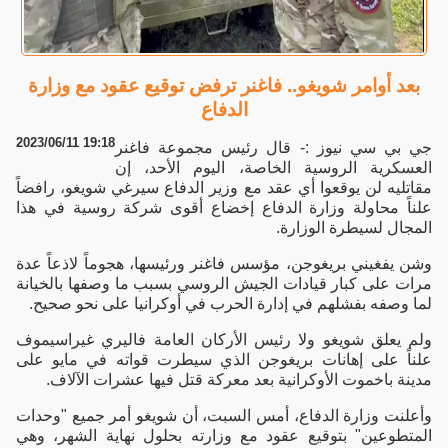
بعد أوامر شويغو.. فاغنر ترفض توقيع عقود مع وزارة
الدفاع
2023/06/11 19:18
جي بي سي نيوز :- قال رئيس مجموعة فاغنر
العسكرية الروسية الخاصة، اليوم الأحد، إن
مقاتليه لن يوقعوا أي عقد مع وزير الدفاع سيرغي شويغو، رافضاً
علناً محاولة وزارة الدفاع إخضاع أقوى شركة روسية في هذا
المجال لسيطرة الوزارة.
وشن يفغيني بريغوجن، مؤسس فاغنر ورئيسها، هجوماً لاذعاً عدة
مرات على كبار قيادات الجيش الروسي بسبب ما وصفها بالخيانة
لما وصفه بفشلهم في إدارة الحرب في أوكرانيا على نحو صحيح.
ولم يعلق شويغو ولا رئيس الأركان العامة فاليري غيراسيموف
علناً على إهانات بريغوجن الذي سيطرت قواته في مايو على
مدينة باخموت الأوكرانية بعد معركة قتل فيها عشرات الآلاف.
وأعلنت وزارة الدفاع، أمس السبت، أن شويغو أمر جميع "وحدات
المتطوعين" بتوقيع عقود مع وزارته بحلول نهاية الشهر، وهي