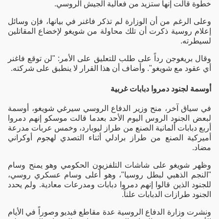
خطوة قالت إنها ستزيد من فعالية الجيش الروسي.
وعلى الرغم من أن الوزارة لم تذكر فاغنر في بيانها، فإن وسائل
إعلام روسية ذكرت أن تلك محاولة من شويغو لإخضاع المقاتلين
لسيطرته.
وقال بريغوجن رداً على طلب للتعليق على الأمر: "لن توقع فاغنر
أي عقود مع شويغو". وأضاف أن هذا القرار لا ينطبق على شركته.
أوسمة لجنود دمروا دبابات غربية
في سياق آخر، منح وزير الدفاع الروسي سيرغي شويغو، أوسمة
لبعض الجنود الروس اليوم الأحد بعدما قالت موسكو إنهم دمروا
أربع دبابات ألمانية الصنع من طراز ليوبارد، وخمس عربات مدرعة
أميركية الصنع من طراز برادلي أثناء التصدي لهجوم أوكراني
مضاد.
وظهر شويغو على شاشات التلفزيون الحكومي وهو يمنح وسام
"النجم الذهبي لبطل روسيا"، وهو أعلى وسام عسكري روسي،
للجنود الذين قالوا إنهم دمروا دبابات ومدرعات معادية. ولم يحدد
الجنود طرازات الدبابات علناً.
ونشرت وزارة الدفاع الروسية عدة مقاطع فيديو وصوراً في الأيام