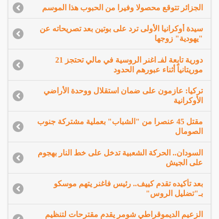
الجزائر تتوقع محصولا وفيرا من الحبوب هذا الموسم
سيدة أوكرانيا الأولى ترد على بوتين بعد تصريحاته عن
"يهودية" زوجها
دورية تابعة لفـ اغنر الروسية في مالي تحتجز 21
موريتانياً أثناء عبورهم الحدود
تركيا: عازمون على ضمان استقلال ووحدة الأراضي
الأوكرانية
مقتل 45 عنصرا من "الشباب" بعملية مشتركة جنوب
الصومال
السودان.. الحركة الشعبية تدخل على خط النار بهجوم
على الجيش
بعد تأكيده تقدم كييف.. رئيس فاغنر يتهم موسكو
بـ"تضليل الروس"
الزعيم الديموقراطي شومر يقدم مقترحات لتنظيم