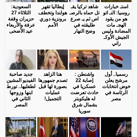
استـ خبارات
شاهد تركيا يقـ
إيطاليا تقهر
السعودية:
روسيا: النـ اتو
تل حماه بالرصـ
هولندا وتخطف
الثلاثاء 27
هو من يقود
اص ثم يـ صرع
برونزية دوري
حزيران وقفة
الهجـ مات
طليقته في
الأمم
عرفة والأربعاء
المضادة وليس
وضح النهار
عيد الأضحى
الجيش الأوكـ
راني
رسميا.. أول
واشنطن :
هنا الزاهد
جديد صاحبة
مرشح يعلن
إصابة 22
تصدم جمهورها
الفيديو المشين
خوض انتخابات
عسكريا في
بصورة لها قبل
لطفليها.. تورط
الرئاسة في
حادث تعرضت
عمليات
ابنها وزوجها
مصر
له هليكوبتر
التجميل!
الثاني في
بشمال شرق
المصر
سوريا