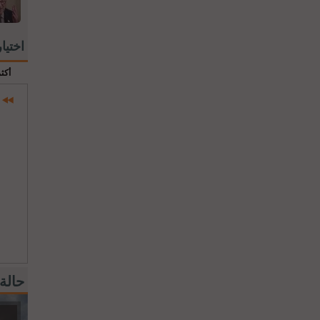
اختيا
أكث
حالة