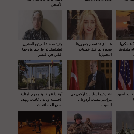
الأضحى
واشنطن : إصابة 22 عسكريا
هنا الزاهد تصدم جمهورها
جديد صاحبة الفيديو المشين
 هليكوبتر
بصورة لها قبل عمليات
لطفليها.. تورط ابنها وزوجها
التجميل!
الثاني في المصر
رفات الصين
78 زعيما دوليا يشاركون في
أوغندا تقر قانونا يجرم المثلية
مراسم تنصيب أردوغان
الجنسية وبايدن غاضب ويهدد
السبت
بقطع المساعدات