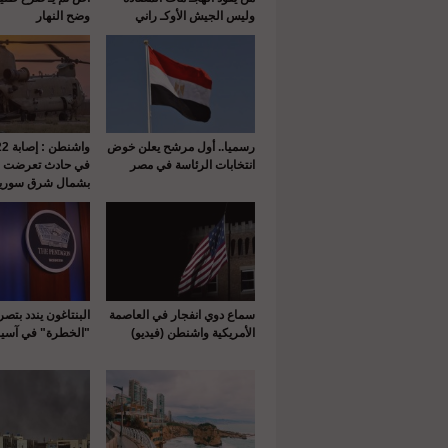
وليس الجيش الأوكـ راني
وضح النهار
رسميا.. أول مرشح يعلن خوض
انتخابات الرئاسة في مصر
في حادث تعرضت له
بشمال شرق سوريا
سماع دوي انفجار في العاصمة
البنتاغون يندد بتص
الأمريكية واشنطن (فيديو)
"الخطرة" في آسيا