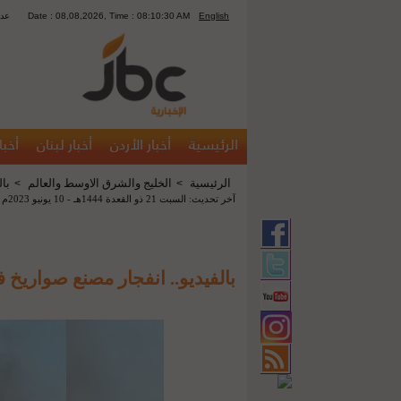
English
Date : 08,08,2026, Time : 08:10:30 AM
3552
الرئيسية
أخبار الأردن
أخبار لبنان
أخبا
الرئيسية
الخليج والشرق الاوسط والعالم
بال
>
>
آخر تحديث: السبت 21 ذو القعدة 1444هـ - 10 يونيو 2023م 12:09 م
بالفيديو.. انفجار مصنع صواريخ في 