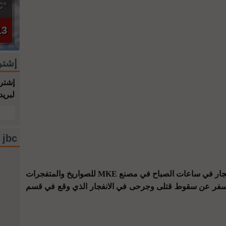
°C
13
إشتر
إشترك
لبريد
jbc فيسبوك
وأفادت وكالة "إخلاص" التركية بوقوع انفجار في ساعات الصباح في مصنع MKE للصواريخ والمتفجرات
 أسفر عن سقوط قتلى وجرحى في الانفجار الذي وقع في قسم