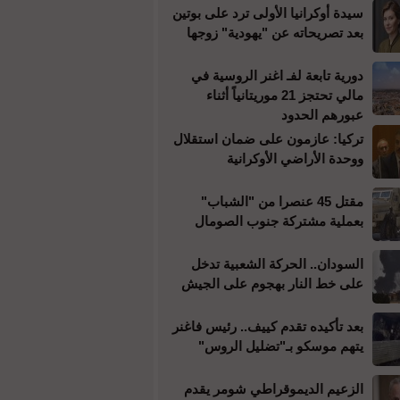
سيدة أوكرانيا الأولى ترد على بوتين
بعد تصريحاته عن "يهودية" زوجها
دورية تابعة لفـ اغنر الروسية في
مالي تحتجز 21 موريتانياً أثناء
عبورهم الحدود
تركيا: عازمون على ضمان استقلال
ووحدة الأراضي الأوكرانية
مقتل 45 عنصرا من "الشباب"
بعملية مشتركة جنوب الصومال
السودان.. الحركة الشعبية تدخل
على خط النار بهجوم على الجيش
بعد تأكيده تقدم كييف.. رئيس فاغنر
يتهم موسكو بـ"تضليل الروس"
الزعيم الديموقراطي شومر يقدم