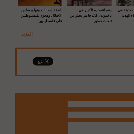
ت كثيفة في
رغم انتصاره الكبير في
الضفة: إصابات بينها برصاص
ء الهدنة
باخموت.. قائد فاغنر يحذر من
الاحتلال وهجوم للمستوطنين
تبعات خطير
على فلسطينيين
المزيد