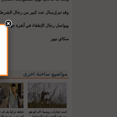
وقد تم إرسال عدد كبير من رجال الشرطة 
ويواصل رجال الإطفاء في أنقرة جهودهم في
سكاي نيوز
مواضيع ساخنة اخرى
استـ خبارات روسيا: النـ اتو هو
شاهد تركيا يقـ تل 
من يقود الهجـ مات المضادة
اص ثم يـ صرع طلي