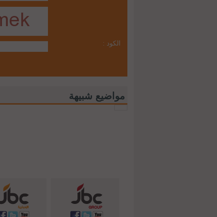
الكود :
مواضيع شبيهة