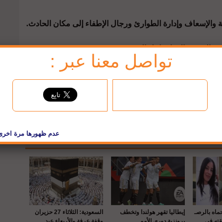
والإسعاف وإدارة الطوارئ ورجال الإطفاء إلى مكان الحادث.
 البحث والإنقاذ داخل المصنع.
تواصل معنا عبر :
jbc تويتر
cnews
حماه بالرصـ
إيطاليا تقهر هولندا وتخطف
السعودية: الثلاثاء 27 حزيران
قته في
برونزية دوري الأمم
وقفة عرفة والأربعاء عيد