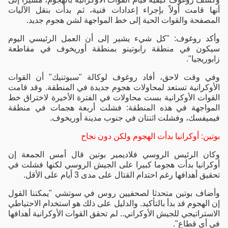
أنها قامت أولاً بإجراء إعدادات فنية، ثم بدأت بنقل الآليات
المصفحة والقوات الحية إلى خط المواجهة لشن هجوم جديد.
وأكد روغوف: "كل شيء يشير إلى أن العمل الرئيسي اليوم
سيكون في منطقة رابوتينو بمنطقة أوريخوف في مقاطعة
زابوريجيا".
وفي وقت لاحق، أفاد روغوف لوكالة "سبوتنيك" أن القوات
الأوكرانية تستعد لمحاولات هجوم جديدة في المنطقة. وقد قامت
القوات الأوكرانية بست محاولات في الفترة الأخيرة لاختراق خط
المواجهة في هذه المنطقة: فشلت أربعة هجمات في منطقة
فيميفسك، وفشلت اثنتان في جنوب مدينة أوريخوف.
بوتين: أوكرانيا بدأت الهجوم ولكن دون نجاح
وكان الرئيس الروسي فلاديمير بوتين قال أمس الجمعة إن
أوكرانيا بدأت هجوما كبيرا على الجيش الروسي لكنها فشلت في
تحقيق أهدافها رغم احتدام القتال على مدى 3 أيام على الأقل.
وأضاف بوتين متحدثا لصحفيين روس في سوتشي "يمكننا القول
إن الهجوم قد بدأ بالتأكيد. والدليل على ذلك هو استخدام الاحتياطي
الاستراتيجي للجيش الأوكراني.. لم تحقق القوات الأوكرانية أهدافها
في أي قطاع".