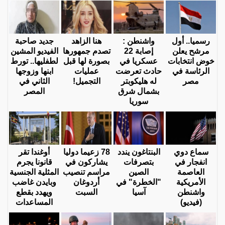
رسميا.. أول
واشنطن :
هنا الزاهد
جديد صاحبة
مرشح يعلن
إصابة 22
تصدم جمهورها
الفيديو المشين
خوض انتخابات
عسكريا في
بصورة لها قبل
لطفليها.. تورط
الرئاسة في
حادث تعرضت
عمليات
ابنها وزوجها
مصر
له هليكوبتر
التجميل!
الثاني في
بشمال شرق
المصر
سوريا
سماع دوي
البنتاغون يندد
78 زعيما دوليا
أوغندا تقر
انفجار في
بتصرفات
يشاركون في
قانونا يجرم
العاصمة
الصين
مراسم تنصيب
المثلية الجنسية
الأمريكية
"الخطرة" في
أردوغان
وبايدن غاضب
واشنطن
آسيا
السبت
ويهدد بقطع
(فيديو)
المساعدات