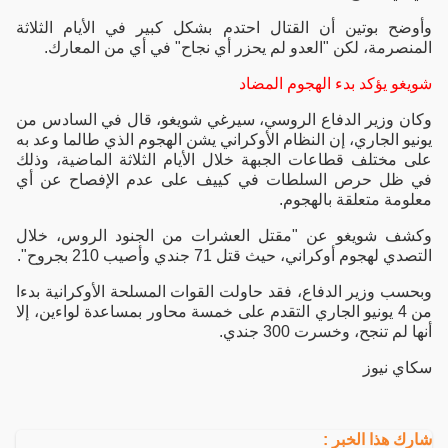
وأوضح بوتين أن القتال احتدم بشكل كبير في الأيام الثلاثة
المنصرمة، لكن "العدو لم يحزر أي نجاح" في أي من المعارك.
شويغو يؤكد بدء الهجوم المضاد
وكان وزير الدفاع الروسي، سيرغي شويغو، قال في السادس من
يونيو الجاري، إن النظام الأوكراني يشن الهجوم الذي طالما وعد به
على مختلف قطاعات الجبهة خلال الأيام الثلاثة الماضية، وذلك
في ظل حرص السلطات في كييف على عدم الإفصاح عن أي
معلومة متعلقة بالهجوم.
وكشف شويغو عن "مقتل العشرات من الجنود الروس، خلال
التصدي لهجوم أوكراني، حيث قتل 71 جندي وأصيب 210 بجروح".
وبحسب وزير الدفاع، فقد حاولت القوات المسلحة الأوكرانية بدءا
من 4 يونيو الجاري التقدم على خمسة محاور بمساعدة لواءين، إلا
أنها لم تنجح، وخسرت 300 جندي.
سكاي نيوز
شارك هذا الخبر :