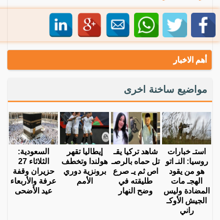
أهم الاخبار
مواضيع ساخنة اخرى
استـ خبارات
شاهد تركيا يقـ
إيطاليا تقهر
السعودية:
روسيا: النـ اتو
تل حماه بالرصـ
هولندا وتخطف
الثلاثاء 27
هو من يقود
اص ثم يـ صرع
برونزية دوري
حزيران وقفة
الهجـ مات
طليقته في
الأمم
عرفة والأربعاء
المضادة وليس
وضح النهار
عيد الأضحى
الجيش الأوكـ
راني