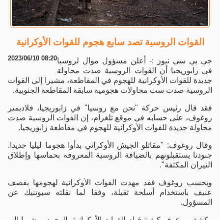
القوات الروسية تصد سابع هجوم للقوات الأوكرانية
2023/06/10 08:20
جي بي سي نيوز :- أعلن مسؤول موال لروسيا
في زابوريجيا أن القوات الروسية صدت محاولة
جديدة للقوات الأوكرانية للهجوم في المقاطعة، مشيرا إلى القوات
الروسية صدت ست محاولات هجومية سابقة المقاطعة الجنوبية.
فقد قال رئيس حركة "نحن مع روسيا" في زابوريجيا، فلاديمير
روغوف، على حسابه في موقع تلغرام، إن القوات الروسية صدت
محاولة جديدة للقوات الأوكرانية للهجوم في مقاطعة زابوريجيا.
وقال روغوف: "مقاتلو الجيش الأوكراني بدأوا هجوما ليليا جديدا.
جنودنا يستقبلونهم بالضيافة الروسية المعروفة بحماسها وإطلاق
النيران المكثفة".
وبحسب روغوف فقد مهدت القوات الأوكرانية لهجومها بقصف
عنيف باستخدام أسلحة ثقيلة، وفقا لما نقلته سبوتنيك عن
المسؤول.
وكشف روغوف كيفية قيام القوات الأوكرانية بالهجوم، مشيرا إلى