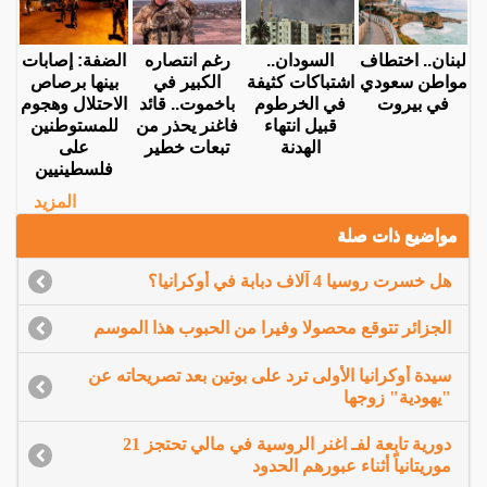
لبنان.. اختطاف
السودان..
رغم انتصاره
الضفة: إصابات
مواطن سعودي
اشتباكات كثيفة
الكبير في
بينها برصاص
في بيروت
في الخرطوم
باخموت.. قائد
الاحتلال وهجوم
قبيل انتهاء
فاغنر يحذر من
للمستوطنين
الهدنة
تبعات خطير
على
فلسطينيين
المزيد
مواضيع ذات صلة
هل خسرت روسيا 4 آلاف دبابة في أوكرانيا؟
الجزائر تتوقع محصولا وفيرا من الحبوب هذا الموسم
سيدة أوكرانيا الأولى ترد على بوتين بعد تصريحاته عن
"يهودية" زوجها
دورية تابعة لفـ اغنر الروسية في مالي تحتجز 21
موريتانياً أثناء عبورهم الحدود