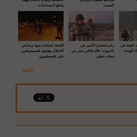
السبت
بقطع المساعدات
ت كثيفة في
رغم انتصاره الكبير في
الضفة: إصابات بينها برصاص
ء الهدنة
باخموت.. قائد فاغنر يحذر من
الاحتلال وهجوم للمستوطنين
تبعات خطير
على فلسطينيين
المزيد