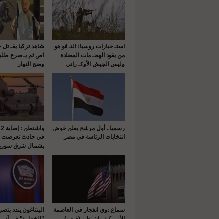
استـ خبارات روسيا: النـ اتو هو
شاهد تركيا يقـ تل 
من يقود الهجـ مات المضادة
اص ثم يـ صرع طلي
وليس الجيش الأوكـ راني
وضح النهار
رسميا.. أول مرشح يعلن خوض
انتخابات الرئاسة في مصر
في حادث تعرضت له
بشمال شرق سوريا
سماع دوي انفجار في العاصمة
البنتاغون يندد بتص
الأمريكية واشنطن (فيديو)
"الخطرة" في آسيا