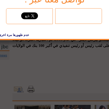
"، بسبب حياتها العملية الناجحة في الولايات المتحدة.
مصرفية والاستثمار وإدارة المخاطر والتكنولوجيا والابتكار
اري لقسم بحوث العمليات والهندسة المالية في جامعة
ووفقا لدراسة أجرتها صحيفة "سان فرانسيسكو بيزنس تايمز" في عام 2018، تم اعتبارها المرأة الوحيدة
ممن تقل أعمارهم عن 40 عاما، حصلت على لقب رئيس أو رئيس تنفيذي في أكبر 100 بنك في الولايات
jbc تويتر
cnews