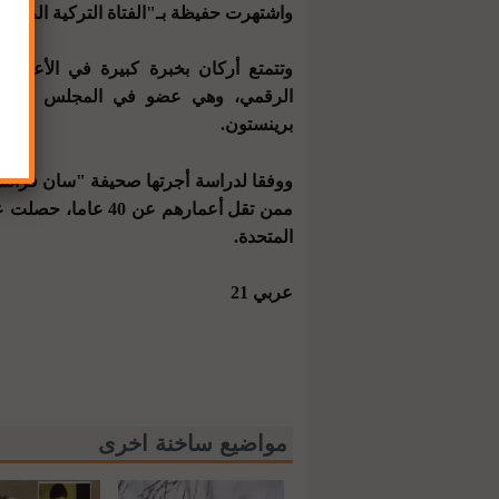
واشتهرت حفيظة بـ"الفتاة التركية المدهشة
وتتمتع أركان بخبرة كبيرة في الأعمال ال
الرقمي، وهي عضو في المجلس الاستش
برينستون.
المتحدة.
عربي 21
مواضيع ساخنة اخرى