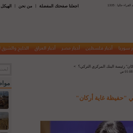
 : عدد القراء حاليا
|
|
اجعلنا صفحتك المفضلة
من نحن
الهيكل 
ر سوريا
أخبار فلسطين
أخبار مصر
أخبار العراق
الخليج والشرق 
ان" رئيسة البنك المركزي التركي؟
>
مواض
ي "حفيظة غاية أركان"