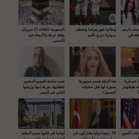
حماه بالرصـ
إيطاليا تقهر هولندا وتخطف
السعودية: الثلاثاء 27 حزيران
قته في
برونزية دوري الأمم
وقفة عرفة والأربعاء عيد
الأضحى
واشنطن : إصابة 22 عسكريا
هنا الزاهد تصدم جمهورها
جديد صاحبة الفيديو المشين
 هليكوبتر
بصورة لها قبل عمليات
لطفليها.. تورط ابنها وزوجها
التجميل!
الثاني في المصر
رفات الصين
78 زعيما دوليا يشاركون في
أوغندا تقر قانونا يجرم المثلية
مراسم تنصيب أردوغان
الجنسية وبايدن غاضب ويهدد