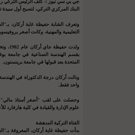
جي بي سي نيوز :- كلف الرئيس التركي رج
البنك المركزي التركي، لتصبح أول سيدة تت
وتعرف الشابة حفيظة غاية أركان، بـ"الف
التعليمية والمهنية، وكانت أصغر بروفيسور
ولدت حف
بقسم الهندسة الصناعية في جامعة بوغاز
المتحدة بعد قبولها في جامعة برينستون.
ونالت أركان درجة الدكتوراة في الهندسة
واحد فقط.
وحصلت على لقب "أصغر أستاذ مالي" في 
علوم الإدارة والقيادة في كلية هارفارد لل
الفتاة التركية المدهشة
بدأت حفيظة غاية أركان، المعروفة بـ"الف