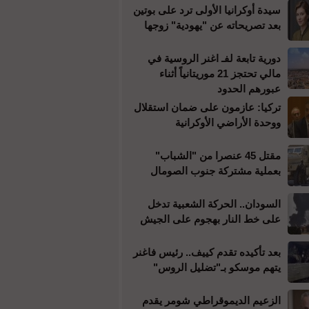
سيدة أوكرانيا الأولى ترد على بوتين
بعد تصريحاته عن "يهودية" زوجها
دورية تابعة لفـ اغنر الروسية في
مالي تحتجز 21 موريتانياً أثناء
عبورهم الحدود
تركيا: عازمون على ضمان استقلال
ووحدة الأراضي الأوكرانية
مقتل 45 عنصرا من "الشباب"
بعملية مشتركة جنوب الصومال
السودان.. الحركة الشعبية تدخل
على خط النار بهجوم على الجيش
بعد تأكيده تقدم كييف.. رئيس فاغنر
يتهم موسكو بـ"تضليل الروس"
الزعيم الديموقراطي شومر يقدم