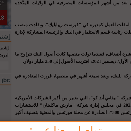
دمان ساكس" عام 2005، التي تعد من أشهر المؤسسات المصرفية في الولايات المتَّحدة
°C
13
نتقلت للعمل كمديرة في "فيرست ريبابليك"، وتقلدت منصب
رئيس البنك عام 2014، كما شغلت رئاسة قسم الاستثمار في البنك والرئيسة المشاركة لإدارة
إشتر
إشترك
عشرة أضعاف، فعندما تولت منصبها كانت أصول البنك تتراوح ما
لبريد
ركة للبنك، وبعد سبعة أشهر في منصبها، قررت المغادرة في
jbc فيسبوك
 "تيفاني أند كو"، التي تعتبر من أكبر الشركات الأمريكية
المختصة بالمجوهرات، قبل العمل عام 2022 في مجلس إدارة شركة "مارش ماكلينان" للاستشارات
المالية العالمية المدرجة ضمن قائمة "فورتشن 500"، الصادرة عن مجلة فورتشن والمعنية بتصنيف أكبر
تواصل معنا عبر :