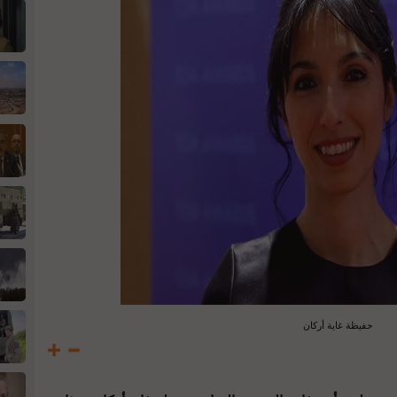
حفيظة غاية أركان