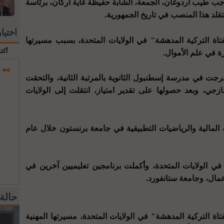
ب طيب أردوغان، الجمعة، الشابة حفيظة غاية أركان، برئاسة
قلد هذا المنصب في تاريخ الجمهورية.
اختيا
تاة التركية المدهشة" في الولايات المتحدة، بسبب مسيرتها
أكث
ة في علم الأموال.
يظة جاي أركان عام 1982، وتخرجت في مدرسة إسطنبول الثانوية بالمرتبة الثانية، والتحقت
جي، وبعد حصولها على تقدير امتياز، انتقلت إلى الولايات
 المالية والرياضيات التطبيقية في جامعة برنستون خلال عام
الولايات المتحدة، وأكملت برنامجين تعليميين آخرين في
أعمال، وجامعة ستانفورد.
حالة
تاة التركية المدهشة" في الولايات المتحدة، مسيرتها المهنية