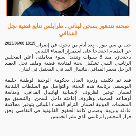
صحته تتدهور بسجن لبناني.. طرابلس تتابع قضية نجل
القذافي
2023/06/08 18:19
جى بي سي نيوز :- بعد أيام من دخوله في إضراب
عن الطعام احتجاجاً على استمرار القضاء اللبناني
باحتجازه منذ 8 سنوات وتنديداً بسوء معاملته، أعلن المجلس
الرئاسي الليبي تشكيل لجنة لمتابعة قضية وملف نجل العقيد
الراحل معمر القذافي، هانيبال القذافي، المعتقل في لبنان.
فقد تم تكليف وزيرة العدل بحكومة الوحدة الوطنية حليمة
البوسيفي برئاسة هذه اللجنة، والتواصل مع السلطات اللبنانية
لضمان توفير الظروف الإنسانية لهانيبال القذافي، ومتابعة
أوضاعه الصحية، وظروف إقامته داخل السجن، والتنسيق مع
المنظمات الدولية لضمان التزام القضاء اللبناني بتوفير محاكمة
عادلة ونزيهة، وضمان كافة الحقوق القانونية في التقاضي وفق
قرار المجلس الرئاسي الذي نشر الخميس.