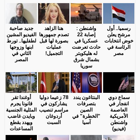
رسميا.. أول
واشنطن :
هنا الزاهد
جديد صاحبة
مرشح يعلن
إصابة 22
تصدم جمهورها
الفيديو المشين
خوض انتخابات
عسكريا في
بصورة لها قبل
لطفليها.. تورط
الرئاسة في
حادث تعرضت
عمليات
ابنها وزوجها
مصر
له هليكوبتر
التجميل!
الثاني في
بشمال شرق
المصر
سوريا
سماع دوي
البنتاغون يندد
78 زعيما دوليا
أوغندا تقر
انفجار في
بتصرفات
يشاركون في
قانونا يجرم
العاصمة
الصين
مراسم تنصيب
المثلية الجنسية
الأمريكية
"الخطرة" في
أردوغان
وبايدن غاضب
واشنطن
آسيا
السبت
ويهدد بقطع
(فيديو)
المساعدات