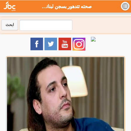
صحته تتدهور بسجن لبناني.. طرابلس تتابع قضية نجل القذافي - جي بي سي نيوز
ابحث