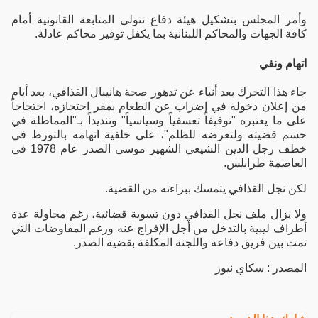
وأمر المجلس بتشكيل هيئة دفاع تتولى المتابعة القانونية أمام
كافة الجهات والمحاكم اللبنانية بما يكفل توفير محاكم عادلة.
اتهام ونفي
جاء هذا التحرك بعد أنباء عن تدهور صحة هانيبال القذافي، بعد أيام
من إعلان دخوله في إضراب عن الطعام بمقر احتجازه، احتجاجاً
على ما يعتبره "توقيفاً تعسفياً وسياسياً" وتنديداً بـ"المماطلة في
حسم قضيته ولتعرضه للظلم"، على خلفية اتهامه بالتورط في
خطف رجل الدين الشيعي الشهير موسى الصدر عام 1978 في
العاصمة طرابلس.
لكن نجل القذافي يتمسك ببراءته من القضية.
ولا يزال ملف نجل القذافي دون تسوية قضائية، رغم محاولة عدة
أطراف ليبية بالتدخل من أجل الإفراج عنه ورغم المفاوضات التي
تمت بين فريق دفاعه واللجنة المكلفة بقضية الصدر.
المصدر : سكاي نيوز