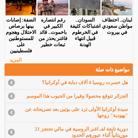
لبنان.. اختطاف
السودان..
رغم انتصاره
الضفة: إصابات
مواطن سعودي
اشتباكات كثيفة
الكبير في
بينها برصاص
في بيروت
في الخرطوم
باخموت.. قائد
الاحتلال وهجوم
قبيل انتهاء
فاغنر يحذر من
للمستوطنين
الهدنة
تبعات خطير
على
فلسطينيين
المزيد
مواضيع ذات صلة
هل خسرت روسيا 4 آلاف دبابة في أوكرانيا؟
الجزائر تتوقع محصولا وفيرا من الحبوب هذا الموسم
سيدة أوكرانيا الأولى ترد على بوتين بعد تصريحاته عن
"يهودية" زوجها
دورية تابعة لفـ اغنر الروسية في مالي تحتجز 21
موريتانياً أثناء عبورهم الحدود