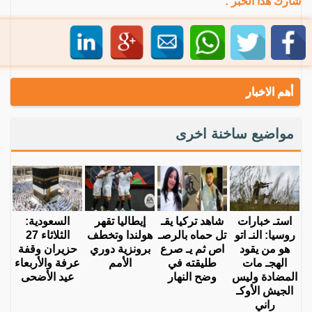
شارك هذا الخبر :
أهم الاخبار
مواضيع ساخنة اخرى
استـ خبارات
شاهد تركيا يقـ
إيطاليا تقهر
السعودية:
روسيا: النـ اتو
تل حماه بالرصـ
هولندا وتخطف
الثلاثاء 27
هو من يقود
اص ثم يـ صرع
برونزية دوري
حزيران وقفة
الهجـ مات
طليقته في
الأمم
عرفة والأربعاء
المضادة وليس
وضح النهار
عيد الأضحى
الجيش الأوكـ
راني