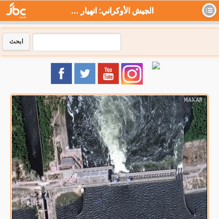
الجيش الأوكراني: انهيار سد كاخوفكا أجبر الروس على التراجع - جي بي سي نيوز
ابحث