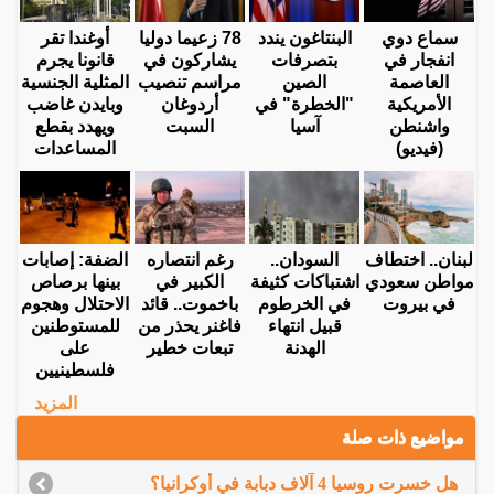
سماع دوي
البنتاغون يندد
78 زعيما دوليا
أوغندا تقر
انفجار في
بتصرفات
يشاركون في
قانونا يجرم
العاصمة
الصين
مراسم تنصيب
المثلية الجنسية
الأمريكية
"الخطرة" في
أردوغان
وبايدن غاضب
واشنطن
آسيا
السبت
ويهدد بقطع
(فيديو)
المساعدات
لبنان.. اختطاف
السودان..
رغم انتصاره
الضفة: إصابات
مواطن سعودي
اشتباكات كثيفة
الكبير في
بينها برصاص
في بيروت
في الخرطوم
باخموت.. قائد
الاحتلال وهجوم
قبيل انتهاء
فاغنر يحذر من
للمستوطنين
الهدنة
تبعات خطير
على
فلسطينيين
المزيد
مواضيع ذات صلة
هل خسرت روسيا 4 آلاف دبابة في أوكرانيا؟