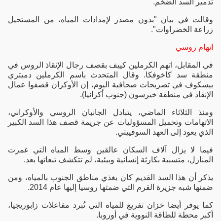
تدمير السد الضخم.
وقالت في بيان "بدون مصدر لإمدادات المياه، من المستحيل
زراعة الخضراوات".
اتهام روسي
في المقابل، اتهم الكرملين كييف بقصف رجال الإنقاذ الروس في
منطقة سد كاخوفكا. وقال المتحدث باسم الكرملين دميتري
بيسكوف في تصريحات صحافية اليوم، إن الأوكران قصفوا عمال
الإنقاذ في منطقة خيرسون (جنوب أكرانيا).
ومنذ الثلاثاء الماضي، يتبادل الجانبان الروسي والأوكراني،
الاتهامات وتحميل المسؤوليات عن جريمة قصف هذا السد الكبير
الذي يعود إلى العهد السوفييتي.
فيما لا يزال آلاف السكان عالقين وسط المياه التي غمرت
المنازل، متسببة بكارثة إنسانية وبيئية، لم تتكشف تبعاتها بعد.
يذكر أن هذا السد القديم كان يغذي مناطق الجنوب بالمياه، ومن
ضمنها شبه جزيرة القرم التي ضمتها روسيا إليها عام 2014.
كما يوفر أيضا خزان تفريغ للمياه التي تُبرد مفاعلات زابوريجيا،
أكبر محطة للطاقة النووية في أوروبا.