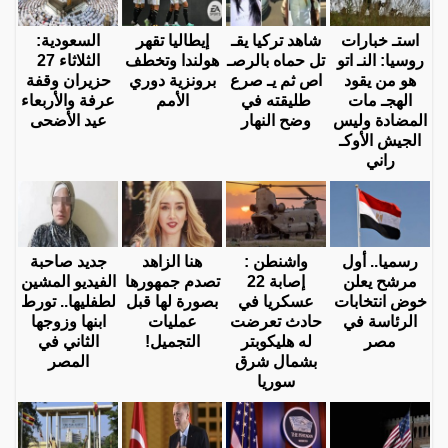
استـ خبارات
شاهد تركيا يقـ
إيطاليا تقهر
السعودية:
روسيا: النـ اتو
تل حماه بالرصـ
هولندا وتخطف
الثلاثاء 27
هو من يقود
اص ثم يـ صرع
برونزية دوري
حزيران وقفة
الهجـ مات
طليقته في
الأمم
عرفة والأربعاء
المضادة وليس
وضح النهار
عيد الأضحى
الجيش الأوكـ
راني
رسميا.. أول
واشنطن :
هنا الزاهد
جديد صاحبة
مرشح يعلن
إصابة 22
تصدم جمهورها
الفيديو المشين
خوض انتخابات
عسكريا في
بصورة لها قبل
لطفليها.. تورط
الرئاسة في
حادث تعرضت
عمليات
ابنها وزوجها
مصر
له هليكوبتر
التجميل!
الثاني في
بشمال شرق
المصر
سوريا