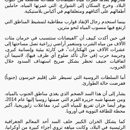
البلاد. وخرج السكان إلى الشوارع، التي غمرتها المياه، حاملين
أطفالهم على أكتافهم ومتعلقاتهم في أكياس بلاستيكية.
بينما استخدم رجال الإنقاذ قوارب مطاطية لتمشيط المناطق التي
ارتفع فيها منسوب المياه لنحو مترين.
في حين أكدت كييف أن "الفيضانات ستتسبب في حرمان مئات
الآلاف من مياه الشرب وستغمر أراضي زراعية تصل مساحتها إلى
عشرات الآلاف من الهكتارات"، في كارثة بيئية وإنسانية كبرى،
وجريمة حرب (في حال تأكد ضلوع أي طرف فيها)، لاسيما أن
اتفاقيات جنيف تحظر بشكل صريح استهداف السدود خلال
الحروب.
أما السلطات الروسية التي تسيطر على إقليم خيرسون (جنوباً)
ففرضت حالة الطوارئ.
يشار إلى أن هذا السد الضخم الذي يغذي مناطق الجنوب بالمياه،
ومن ضمنها شبه جزيرة القرم التي ضمتها روسيا إليها عام 2014،
يوفر أيضا خزان تفريغ للمياه التي تُبرد مفاعلات زابوريجيا، أكبر
محطة للطاقة النووية في أوروبا.
كما يشكل الخزان الكبير خلف السد أحد المعالم الجغرافية
الرئيسية في البلاد، وكانت مياهه تروي أجزاء كبيرة من أوكرانيا،