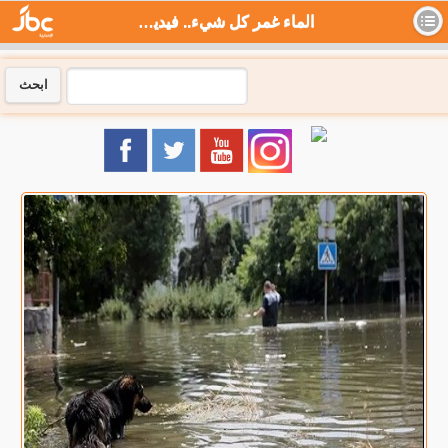
الماء غمر كل شيء.. فيديو جديد لزيلينسكي يناشد - جي بي سي نيوز
ابحث