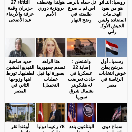
روسيا: النـ اتو
تل حماه بالرصـ
هولندا وتخطف
الثلاثاء 27
هو من يقود
اص ثم يـ صرع
برونزية دوري
حزيران وقفة
الهجـ مات
طليقته في
الأمم
عرفة والأربعاء
المضادة وليس
وضح النهار
عيد الأضحى
الجيش الأوكـ
راني
رسميا.. أول
واشنطن :
هنا الزاهد
جديد صاحبة
مرشح يعلن
إصابة 22
تصدم جمهورها
الفيديو المشين
خوض انتخابات
عسكريا في
بصورة لها قبل
لطفليها.. تورط
الرئاسة في
حادث تعرضت
عمليات
ابنها وزوجها
مصر
له هليكوبتر
التجميل!
الثاني في
بشمال شرق
المصر
سوريا
سماع دوي
البنتاغون يندد
78 زعيما دوليا
أوغندا تقر