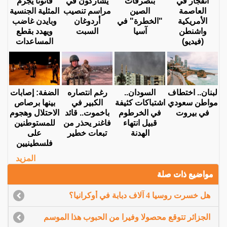
انفجار في
بتصرفات
يشاركون في
قانونا يجرم
العاصمة
الصين
مراسم تنصيب
المثلية الجنسية
الأمريكية
"الخطرة" في
أردوغان
وبايدن غاضب
واشنطن
آسيا
السبت
ويهدد بقطع
(فيديو)
المساعدات
لبنان.. اختطاف
السودان..
رغم انتصاره
الضفة: إصابات
مواطن سعودي
اشتباكات كثيفة
الكبير في
بينها برصاص
في بيروت
في الخرطوم
باخموت.. قائد
الاحتلال وهجوم
قبيل انتهاء
فاغنر يحذر من
للمستوطنين
الهدنة
تبعات خطير
على
فلسطينيين
المزيد
مواضيع ذات صلة
هل خسرت روسيا 4 آلاف دبابة في أوكرانيا؟
الجزائر تتوقع محصولا وفيرا من الحبوب هذا الموسم