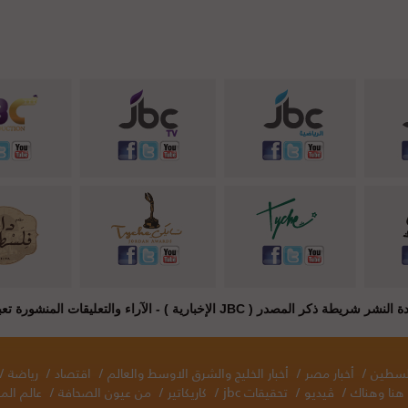
JB الإخبارية ) - الآراء والتعليقات المنشورة تعبر عن راي أصحابها فقط
فلسطين
/
أخبار مصر
/
أخبار الخليج والشرق الاوسط والعالم
/
اقتصاد
/
رياضة
/
هنا وهناك
/
ڤيديو
/
تحقيقات jbc
/
كاريكاتير
/
من عيون الصحافة
/
عالم المر