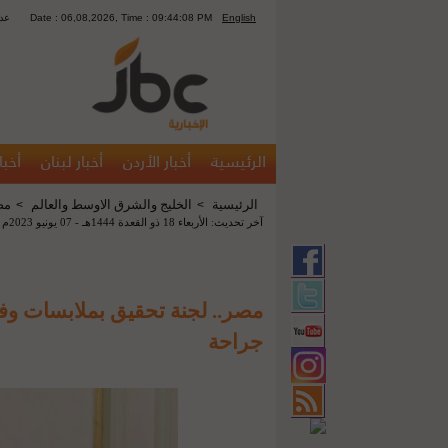
English
Date : 06,08,2026, Time : 09:44:08 PM
1311
الرئيسية
أخبار الأردن
أخبار لبنان
أخبا
الرئيسية
الخليج والشرق الاوسط والعالم
مص
>
>
آخر تحديث: الأربعاء 18 ذو القعدة 1444هـ - 07 يونيو 2023م 10:02 م
مصر.. لجنة تحقيق بملابسات وفاة
جراحة