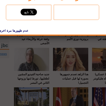
حماه بالرصـ
إيطاليا تقهر هولندا وتخطف
السعودية: الثلاثاء 27 حزيران
قته في
برونزية دوري الأمم
وقفة عرفة والأربعاء عيد
الأضحى
jbc تويتر
cnews
واشنطن : إصابة 22 عسكريا
هنا الزاهد تصدم جمهورها
جديد صاحبة الفيديو المشين
 هليكوبتر
بصورة لها قبل عمليات
لطفليها.. تورط ابنها وزوجها
التجميل!
الثاني في المصر