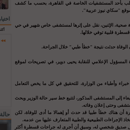
قلب بأحد المستشفيات الخاصة في القاهرة، بحسب ما كشف
موقع "سكاي نيوز عربية".
اختيا
 صحية، الإثنين، نقل على إثرها لمستشفى خاص شهير في حي
أكث
سطرة قلبية توفي خلالها.
 الوفاة حدثت نتيجة "خطأ طبي" خلال الجراحة.
 المسؤول الإعلامي للنقابة يحيى دوير، في تصريحات لموقع
راء وأطباء من الوزارة، للتحقيق في كل ما يخص التعامل
ربعاء إلى المستشفى المذكور، لتتبع خط سير حالة الوزير وبحث
ستشفى وحتى إعلان وفاته.
رة أن هناك خطأ طبيا قد حدث أو إهمالا ما أدى للوفاة، لكن
حالة
تخاذ الإجراءات الطبيعية والطبية المتعارف عليها من عدمه.
احل صديق شخصي له، وسبق أن أجرى له جراحات قسطرة أكثر