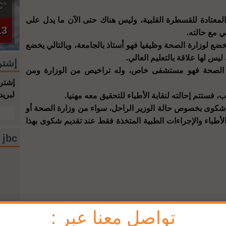
°C
عتادة للقسطرة القلبية، وليس هناك حتى الآن ما يدل على
13
 مع حالته.
خضع لوزارة الصحة وظيفيا فهو أستاذ بالجامعة، وبالتالي يخضع
ليس لها علاقة بالتعليم العالي.
إشتر
ة الصحة فهو مستشفى خاص، وله تراخيص من الوزارة ومن
إشترك
لبريد
 فستتم إحالته لنقابة الأطباء للتحقيق معه مهنيا.
أي شكوى بخصوص حالة الوزير الراحل، سواء من وزارة الصحة أو
لأطباء والإجراءات الطبية المتخذة فقط عند تقديم شكوى بهذا
jbc فيسبوك
تواصل معنا عبر :