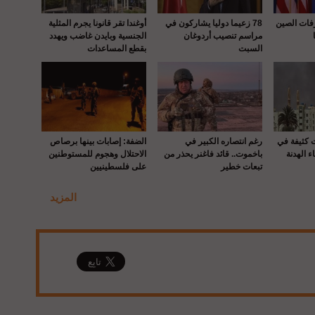
رفات الصين
78 زعيما دوليا يشاركون في
أوغندا تقر قانونا يجرم المثلية
مراسم تنصيب أردوغان
الجنسية وبايدن غاضب ويهدد
السبت
بقطع المساعدات
ت كثيفة في
رغم انتصاره الكبير في
الضفة: إصابات بينها برصاص
ء الهدنة
باخموت.. قائد فاغنر يحذر من
الاحتلال وهجوم للمستوطنين
تبعات خطير
على فلسطينيين
المزيد