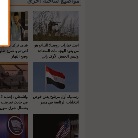
مواضيع ساخنة اخرى
استـ خبارات روسيا: النـ اتو هو
شاهد تركيا يقـ تل 
من يقود الهجـ مات المضادة
اص ثم يـ صرع طلي
وليس الجيش الأوكـ راني
وضح النهار
رسميا.. أول مرشح يعلن خوض
انتخابات الرئاسة في مصر
في حادث تعرضت له
بشمال شرق سوريا