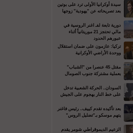
سيدة أوكرانيا الأولى ترد على بوتين
بعد تصريحاته عن "يهودية" زوجها
دورية تابعة لفـ اغنر الروسية في
مالي تحتجز 21 موريتانياً أثناء
عبورهم الحدود
تركيا: عازمون على ضمان استقلال
ووحدة الأراضي الأوكرانية
مقتل 45 عنصرا من "الشباب"
بعملية مشتركة جنوب الصومال
السودان.. الحركة الشعبية تدخل
على خط النار بهجوم على الجيش
بعد تأكيده تقدم كييف.. رئيس فاغنر
يتهم موسكو بـ"تضليل الروس"
الزعيم الديموقراطي شومر يقدم