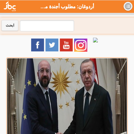
أردوغان: مطلوب أجندة ملموسة لانضمام تركيا للاتحاد الأوروبي - جي بي سي نيوز
ابحث