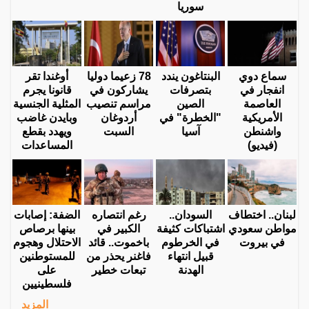
سوريا
سماع دوي
البنتاغون يندد
78 زعيما دوليا
أوغندا تقر
انفجار في
بتصرفات
يشاركون في
قانونا يجرم
العاصمة
الصين
مراسم تنصيب
المثلية الجنسية
الأمريكية
"الخطرة" في
أردوغان
وبايدن غاضب
واشنطن
آسيا
السبت
ويهدد بقطع
(فيديو)
المساعدات
لبنان.. اختطاف
السودان..
رغم انتصاره
الضفة: إصابات
مواطن سعودي
اشتباكات كثيفة
الكبير في
بينها برصاص
في بيروت
في الخرطوم
باخموت.. قائد
الاحتلال وهجوم
قبيل انتهاء
فاغنر يحذر من
للمستوطنين
الهدنة
تبعات خطير
على
فلسطينيين
المزيد