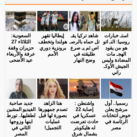
استـ خبارات
شاهد تركيا يقـ
إيطاليا تقهر
السعودية:
روسيا: النـ اتو
تل حماه بالرصـ
هولندا وتخطف
الثلاثاء 27
هو من يقود
اص ثم يـ صرع
برونزية دوري
حزيران وقفة
الهجـ مات
طليقته في
الأمم
عرفة والأربعاء
المضادة وليس
وضح النهار
عيد الأضحى
الجيش الأوكـ
راني
رسميا.. أول
واشنطن :
هنا الزاهد
جديد صاحبة
مرشح يعلن
إصابة 22
تصدم جمهورها
الفيديو المشين
خوض انتخابات
عسكريا في
بصورة لها قبل
لطفليها.. تورط
الرئاسة في
حادث تعرضت
عمليات
ابنها وزوجها
مصر
له هليكوبتر
التجميل!
الثاني في
بشمال شرق
المصر