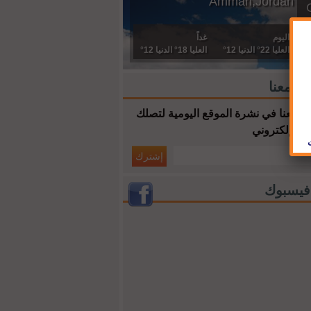
Amman,Jordan
اليوم
غداً
العليا 22° الدنيا 12°
العليا 18° الدنيا 12°
ك معنا
 معنا في نشرة الموقع اليومية لتصلك
ك الإلكتروني