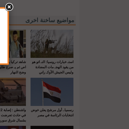
مواضيع ساخنة اخرى
استـ خبارات روسيا: النـ اتو هو
شاهد تركيا يقـ تل 
من يقود الهجـ مات المضادة
اص ثم يـ صرع طلي
وليس الجيش الأوكـ راني
وضح النهار
رسميا.. أول مرشح يعلن خوض
انتخابات الرئاسة في مصر
في حادث تعرضت له
بشمال شرق سوريا