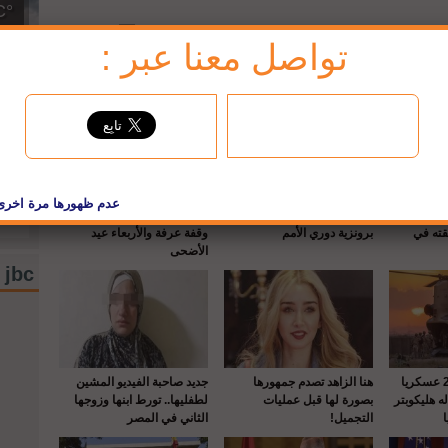
°C
تواصل معنا عبر :
13
إشتر
إشترك
لبريد
حماه بالرصـ
إيطاليا تقهر هولندا وتخطف
السعودية: الثلاثاء 27 حزيران
قته في
برونزية دوري الأمم
وقفة عرفة والأربعاء عيد
الأضحى
jbc فيسبوك
واشنطن : إصابة 22 عسكريا
هنا الزاهد تصدم جمهورها
جديد صاحبة الفيديو المشين
 هليكوبتر
بصورة لها قبل عمليات
لطفليها.. تورط ابنها وزوجها
التجميل!
الثاني في المصر