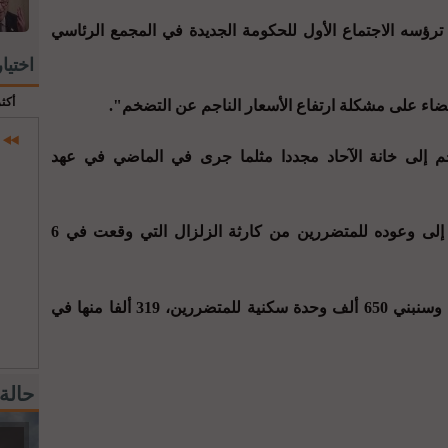
ترؤسه الاجتماع الأول للحكومة الجديدة في المجمع الرئاسي
اختيا
أكث
اء على مشكلة ارتفاع الأسعار الناجم عن التضخم".
إلى خانة الآحاد مجددا مثلما جرى في الماضي في عهد
من ناحية أخرى تطرق الرئيس أردوغان إلى وعوده للمتضررين من كارثة الزلزال التي وقعت في 6
وقال: "تضميد جراح الزلزال من أولوياتنا وسنبني 650 ألف وحدة سكنية للمتضررين، 319 ألفا منها في
حالة