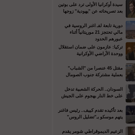
سيدة أوكرانيا الأولى ترد على بوتين
بعد تصريحاته عن "يهودية" زوجها
دورية تابعة لفـ اغنر الروسية في
مالي تحتجز 21 موريتانياً أثناء
عبورهم الحدود
تركيا: عازمون على ضمان استقلال
ووحدة الأراضي الأوكرانية
مقتل 45 عنصرا من "الشباب"
بعملية مشتركة جنوب الصومال
السودان.. الحركة الشعبية تدخل
على خط النار بهجوم على الجيش
بعد تأكيده تقدم كييف.. رئيس فاغنر
يتهم موسكو بـ"تضليل الروس"
الزعيم الديموقراطي شومر يقدم