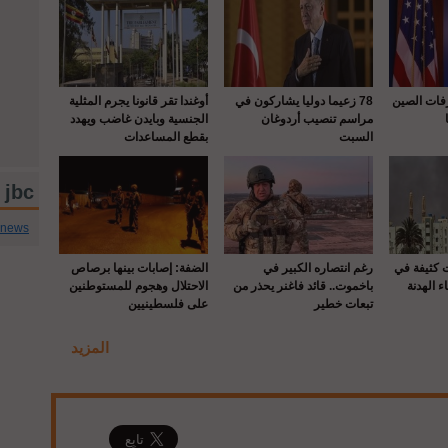
رفات الصين
78 زعيما دوليا يشاركون في
أوغندا تقر قانونا يجرم المثلية
مراسم تنصيب أردوغان
الجنسية وبايدن غاضب ويهدد
السبت
بقطع المساعدات
jbc تويتر
cnews
ت كثيفة في
رغم انتصاره الكبير في
الضفة: إصابات بينها برصاص
ء الهدنة
باخموت.. قائد فاغنر يحذر من
الاحتلال وهجوم للمستوطنين
تبعات خطير
على فلسطينيين
المزيد