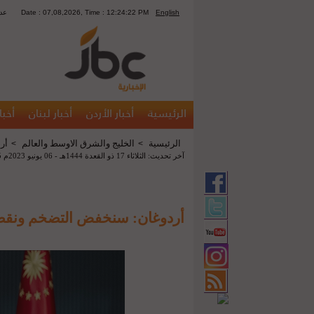
English
Date : 07,08,2026, Time : 12:24:22 PM
1406
الرئيسية
أخبار الأردن
أخبار لبنان
أخبا
الرئيسية
الخليج والشرق الاوسط والعالم
أر
>
>
آخر تحديث: الثلاثاء 17 ذو القعدة 1444هـ - 06 يونيو 2023م 09:55 م
أردوغان: سنخفض التضخم ونقضي