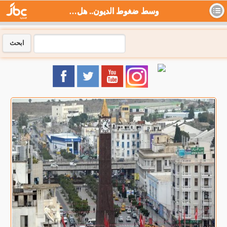
وسط ضغوط الديون.. هل اقتربت تونس من حافة الإفلاس؟ - جي بي سي نيوز
ابحث