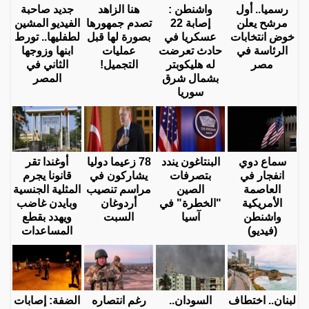
رسميا.. أول
واشنطن :
هنا الزاهد
جديد صاحبة
مرشح يعلن
إصابة 22
تصدم جمهورها
الفيديو المشين
خوض انتخابات
عسكريا في
بصورة لها قبل
لطفليها.. تورط
الرئاسة في
حادث تعرضت
عمليات
ابنها وزوجها
مصر
له هليكوبتر
التجميل!
الثاني في
بشمال شرق
المصر
سوريا
سماع دوي
البنتاغون يندد
78 زعيما دوليا
أوغندا تقر
انفجار في
بتصرفات
يشاركون في
قانونا يجرم
العاصمة
الصين
مراسم تنصيب
المثلية الجنسية
الأمريكية
"الخطرة" في
أردوغان
وبايدن غاضب
واشنطن
آسيا
السبت
ويهدد بقطع
(فيديو)
المساعدات
لبنان.. اختطاف
السودان..
رغم انتصاره
الضفة: إصابات