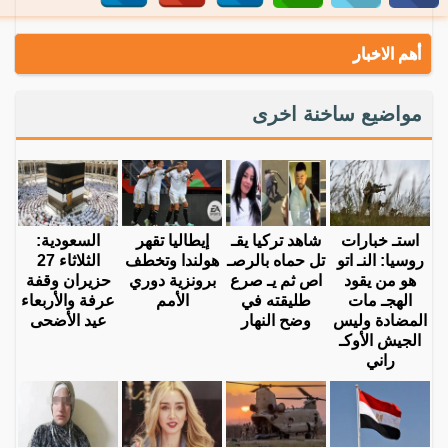
أهم الاخبار
مواضيع ساخنة اخرى
استـ خبارات
شاهد تركيا يقـ
إيطاليا تقهر
السعودية:
روسيا: النـ اتو
تل حماه بالرصـ
هولندا وتخطف
الثلاثاء 27
هو من يقود
اص ثم يـ صرع
برونزية دوري
حزيران وقفة
الهجـ مات
طليقته في
الأمم
عرفة والأربعاء
المضادة وليس
وضح النهار
عيد الأضحى
الجيش الأوكـ
راني