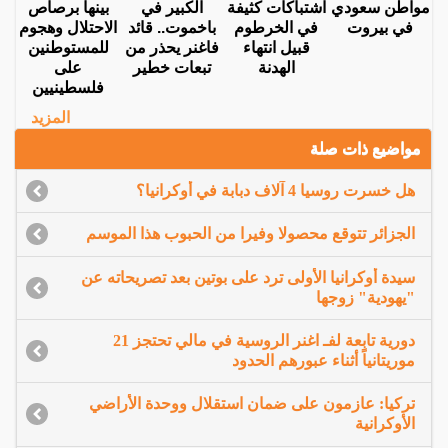
مواطن سعودي
اشتباكات كثيفة
الكبير في
بينها برصاص
في بيروت
في الخرطوم
باخموت.. قائد
الاحتلال وهجوم
قبيل انتهاء
فاغنر يحذر من
للمستوطنين
الهدنة
تبعات خطير
على
فلسطينيين
المزيد
مواضيع ذات صلة
هل خسرت روسيا 4 آلاف دبابة في أوكرانيا؟
الجزائر تتوقع محصولا وفيرا من الحبوب هذا الموسم
سيدة أوكرانيا الأولى ترد على بوتين بعد تصريحاته عن
"يهودية" زوجها
دورية تابعة لفـ اغنر الروسية في مالي تحتجز 21
موريتانياً أثناء عبورهم الحدود
تركيا: عازمون على ضمان استقلال ووحدة الأراضي
الأوكرانية