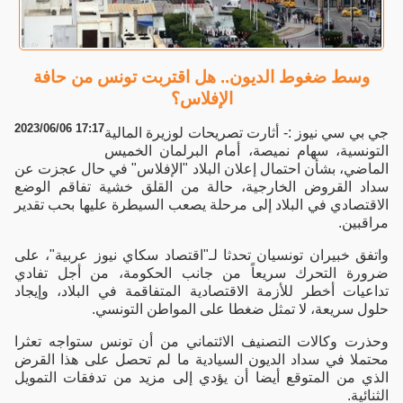
وسط ضغوط الديون.. هل اقتربت تونس من حافة
الإفلاس؟
2023/06/06 17:17
جي بي سي نيوز :- أثارت تصريحات لوزيرة المالية
التونسية، سهام نميصة، أمام البرلمان الخميس
الماضي، بشأن احتمال إعلان البلاد "الإفلاس" في حال عجزت عن
سداد القروض الخارجية، حالة من القلق خشية تفاقم الوضع
الاقتصادي في البلاد إلى مرحلة يصعب السيطرة عليها بحب تقدير
مراقبين.
واتفق خبيران تونسيان تحدثا لـ"اقتصاد سكاي نيوز عربية"، على
ضرورة التحرك سريعاً من جانب الحكومة، من أجل تفادي
تداعيات أخطر للأزمة الاقتصادية المتفاقمة في البلاد، وإيجاد
حلول سريعة، لا تمثل ضغطا على المواطن التونسي.
وحذرت وكالات التصنيف الائتماني من أن تونس ستواجه تعثرا
محتملا في سداد الديون السيادية ما لم تحصل على هذا القرض
الذي من المتوقع أيضا أن يؤدي إلى مزيد من تدفقات التمويل
الثنائية.