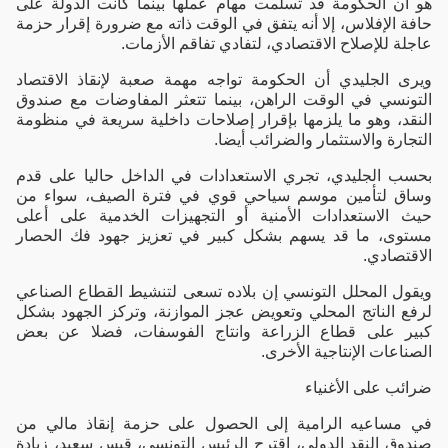
هو أن الحكومة قد تسلمت مهام عملها بينما كانت الدولة على
حافة الإفلاس، إلا أنه يتفق في الوقت ذاته مع ضرورة إقرار حزمة
عاجلة للإصلاح الاقتصادي، لتفادي تفاقم الأزمات.
ويرى الجليدي أن الحكومة تواجه مهمة صعبة لإنقاذ الاقتصاد
التونسي في الوقت الراهن، بينما تتعثر المفاوضات مع صندوق
النقد، وهو ما يلزمها بإقرار إصلاحات داخلية سريعة في منظومة
التجارة والاستثمار والضرائب أيضا.
بحسب الجليدي، تجري الاستعدادات في الداخل حاليا على قدم
وساق لتأمين موسم سياحي قوي في فترة الصيف، سواء من
حيث الاستعدادات الأمنية أو التجهيزات الخدمية على أعلى
مستوى، ما قد يسهم بشكل كبير في تعزيز جهود فك الحصار
الاقتصادي.
ويقول المحلل التونسي إن بلاده تسعى لتنشيط القطاع الصناعي
لرفع الناتج المحلي وتعويض عجز الموازنة، وتركز الجهود بشكل
كبير على قطاع الزراعة وانتاج الفوسفات، فضلا عن بعض
الصناعات الإنتاجية الأخرى.
ضرائب على الأغنياء
في مساعيه الرامية إلى الحصول على حزمة إنقاذ مالي من
صندوق النقد الدولي، اقترح الرئيس التونسي، قيس سعيد، زيادة