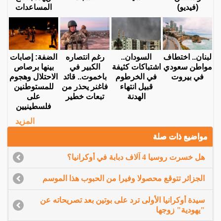
(فيديو)
المساعدات
لبنان.. اختطاف
السودان..
رغم انتصاره
الضفة: إصابات
مواطن سعودي
اشتباكات كثيفة
الكبير في
بينها برصاص
في بيروت
في الخرطوم
باخموت.. قائد
الاحتلال وهجوم
قبيل انتهاء
فاغنر يحذر من
للمستوطنين
الهدنة
تبعات خطير
على
فلسطينيين
المزيد
مواضيع ذات صلة
هل خسرت روسيا 4 آلاف دبابة في أوكرانيا؟
الجزائر تتوقع محصولا وفيرا من الحبوب هذا الموسم
سيدة أوكرانيا الأولى ترد على بوتين بعد تصريحاته عن
"يهودية" زوجها