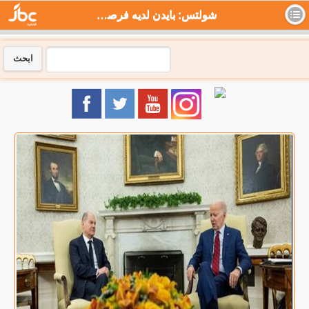
شولتس: بايدن لديه فرصة جيدة لإعادة انتخابه - جي بي سي نيوز
ابحث