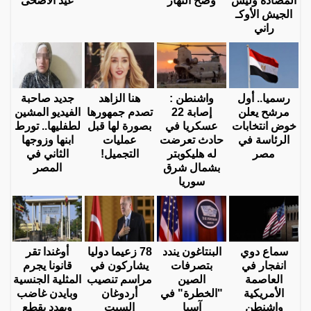
المضادة وليس
وضح النهار
عيد الأضحى
الجيش الأوكـ
راني
رسميا.. أول
واشنطن :
هنا الزاهد
جديد صاحبة
مرشح يعلن
إصابة 22
تصدم جمهورها
الفيديو المشين
خوض انتخابات
عسكريا في
بصورة لها قبل
لطفليها.. تورط
الرئاسة في
حادث تعرضت
عمليات
ابنها وزوجها
مصر
له هليكوبتر
التجميل!
الثاني في
بشمال شرق
المصر
سوريا
سماع دوي
البنتاغون يندد
78 زعيما دوليا
أوغندا تقر
انفجار في
بتصرفات
يشاركون في
قانونا يجرم
العاصمة
الصين
مراسم تنصيب
المثلية الجنسية
الأمريكية
"الخطرة" في
أردوغان
وبايدن غاضب
واشنطن
آسيا
السبت
ويهدد بقطع