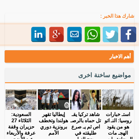
شارك هذا الخبر :
أهم الاخبار
مواضيع ساخنة اخرى
استـ خبارات
شاهد تركيا يقـ
إيطاليا تقهر
السعودية:
روسيا: النـ اتو
تل حماه بالرصـ
هولندا وتخطف
الثلاثاء 27
هو من يقود
اص ثم يـ صرع
برونزية دوري
حزيران وقفة
الهجـ مات
طليقته في
الأمم
عرفة والأربعاء