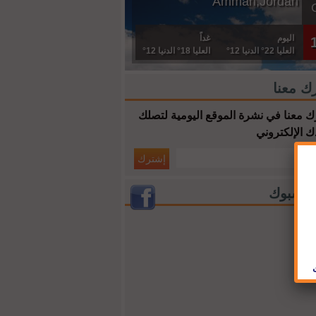
Amman,Jordan
اليوم
غداً
العليا 22° الدنيا 12°
العليا 18° الدنيا 12°
ك معنا
 معنا في نشرة الموقع اليومية لتصلك
ك الإلكتروني