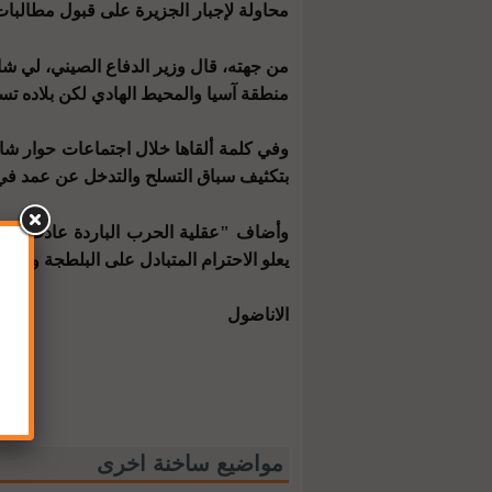
محاولة لإجبار الجزيرة على قبول مطالبات 
من جهته، قال وزير الدفاع الصيني، لي شان
منطقة آسيا والمحيط الهادي لكن بلاده تس
وفي كلمة ألقاها خلال اجتماعات حوار شان
بتكثيف سباق التسلح والتدخل عن عمد في ا
وأضاف "عقلية الحرب الباردة عادت للظهو
يعلو الاحترام المتبادل على البلطجة والهيم
الاناضول
مواضيع ساخنة اخرى