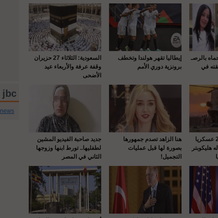
حماه بالرصـ
إيطاليا تقهر هولندا وتخطف
السعودية: الثلاثاء 27 حزيران
قته في
برونزية دوري الأمم
وقفة عرفة والأربعاء عيد
الأضحى
jbc تويتر
cnews
واشنطن : إصابة 22 عسكريا
هنا الزاهد تصدم جمهورها
جديد صاحبة الفيديو المشين
 هليكوبتر
بصورة لها قبل عمليات
لطفليها.. تورط ابنها وزوجها
التجميل!
الثاني في المصر