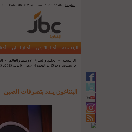
English
Date : 06,08,2026, Time : 10:51:34 AM
1184
الرئيسية
أخبار الأردن
أخبار لبنان
أخبا
الرئيسية
الخليج والشرق الاوسط والعالم
ال
>
>
آخر تحديث: الأحد 15 ذو القعدة 1444هـ - 04 يونيو 2023م 10:03 م
البنتاغون يندد بتصرفات الصين 