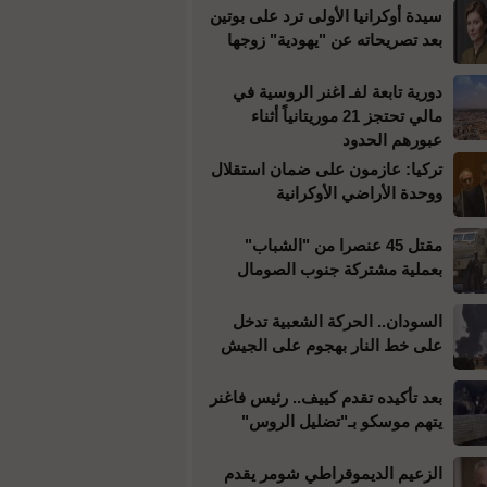
سيدة أوكرانيا الأولى ترد على بوتين
بعد تصريحاته عن "يهودية" زوجها
دورية تابعة لفـ اغنر الروسية في
مالي تحتجز 21 موريتانياً أثناء
عبورهم الحدود
تركيا: عازمون على ضمان استقلال
ووحدة الأراضي الأوكرانية
مقتل 45 عنصرا من "الشباب"
بعملية مشتركة جنوب الصومال
السودان.. الحركة الشعبية تدخل
على خط النار بهجوم على الجيش
بعد تأكيده تقدم كييف.. رئيس فاغنر
يتهم موسكو بـ"تضليل الروس"
الزعيم الديموقراطي شومر يقدم