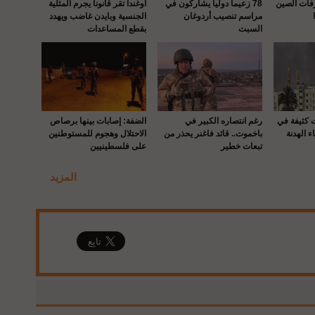
رفات الصين
78 زعيما دوليا يشاركون في
أوغندا تقر قانونا يجرم المثلية
مراسم تنصيب أردوغان
الجنسية وبايدن غاضب ويهدد
السبت
بقطع المساعدات
ت كثيفة في
رغم انتصاره الكبير في
الضفة: إصابات بينها برصاص
ء الهدنة
باخموت.. قائد فاغنر يحذر من
الاحتلال وهجوم للمستوطنين
تبعات خطير
على فلسطينيين
المزيد