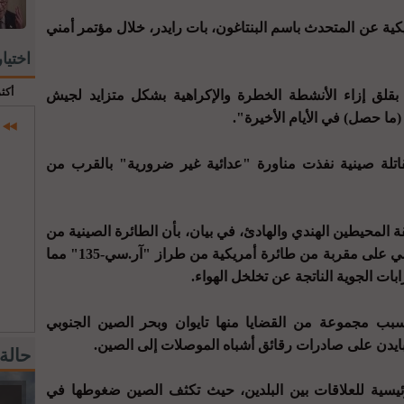
كية عن المتحدث باسم البنتاغون، بات رايدر، خلال مؤتمر أمني
اختيا
أكث
بقلق إزاء الأنشطة الخطرة والإكراهية بشكل متزايد لجيش
ما حصل) في الأيام الأخيرة".
 مقاتلة صينية نفذت مناورة "عدائية غير ضرورية" بالقرب من
ة المحيطين الهندي والهادئ، في بيان، بأن الطائرة الصينية من
طراز "جيه-16" حلقت في الأسبوع الماضي على مقربة من طائرة أمريكية من طراز "آر.سي-135" مما
بات الجوية الناتجة عن تخلخل الهواء.
بب مجموعة من القضايا منها تايوان وبحر الصين الجنوبي
بايدن على صادرات رقائق أشباه الموصلات إلى الصين.
حالة
رئيسية للعلاقات بين البلدين، حيث تكثف الصين ضغوطها في