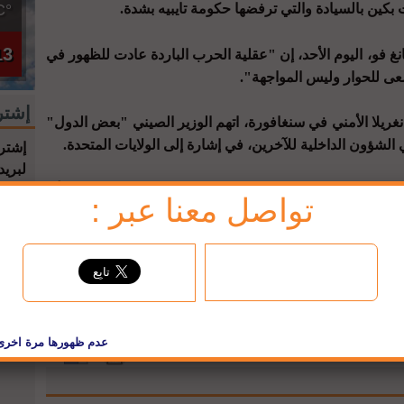
بكين بالسيادة والتي ترفضها حكومة تايبيه بشدة.
°C
13
غ فو، اليوم الأحد، إن "عقلية الحرب الباردة عادت للظهور في
عى للحوار وليس المواجهة".
إشتر
غريلا الأمني في سنغافورة، اتهم الوزير الصيني "بعض الدول"
لشؤون الداخلية للآخرين، في إشارة إلى الولايات المتحدة.
إشترك
لبريد
ر الآن، مما يزيد من المخاطر الأمنية بشكل كبير.. يجب أن
تواصل معنا عبر :
نة".
jbc فيسبوك