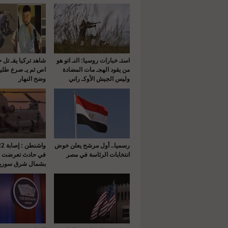
استـ خبارات روسيا: النـ اتو هو
شاهد تركيا يقـ تل 
من يقود الهجـ مات المضادة
اص ثم يـ صرع طلي
وليس الجيش الأوكـ راني
وضح النهار
رسميا.. أول مرشح يعلن خوض
انتخابات الرئاسة في مصر
في حادث تعرضت له
بشمال شرق سوريا