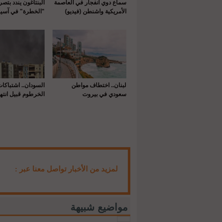
سماع دوي انفجار في العاصمة
البنتاغون يندد بتص
الأمريكية واشنطن (فيديو)
"الخطرة" في آسيا
لبنان.. اختطاف مواطن
السودان.. اشتباكا
سعودي في بيروت
الخرطوم قبيل انتها
لمزيد من الأخبار تواصل معنا عبر :
مواضيع شبيهة