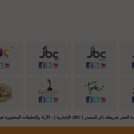
JB الإخبارية ) - الآراء والتعليقات المنشورة تعبر عن راي أصحابها فقط