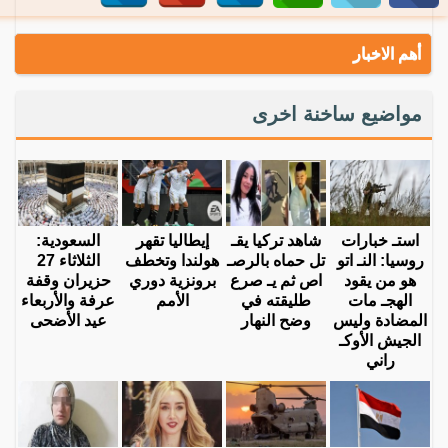
أهم الاخبار
مواضيع ساخنة اخرى
استـ خبارات
شاهد تركيا يقـ
إيطاليا تقهر
السعودية:
روسيا: النـ اتو
تل حماه بالرصـ
هولندا وتخطف
الثلاثاء 27
هو من يقود
اص ثم يـ صرع
برونزية دوري
حزيران وقفة
الهجـ مات
طليقته في
الأمم
عرفة والأربعاء
المضادة وليس
وضح النهار
عيد الأضحى
الجيش الأوكـ
راني