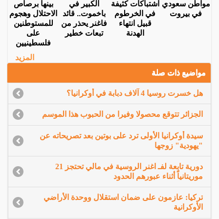
مواطن سعودي
اشتباكات كثيفة
الكبير في
بينها برصاص
في بيروت
في الخرطوم
باخموت.. قائد
الاحتلال وهجوم
قبيل انتهاء
فاغنر يحذر من
للمستوطنين
الهدنة
تبعات خطير
على
فلسطينيين
المزيد
مواضيع ذات صلة
هل خسرت روسيا 4 آلاف دبابة في أوكرانيا؟
الجزائر تتوقع محصولا وفيرا من الحبوب هذا الموسم
سيدة أوكرانيا الأولى ترد على بوتين بعد تصريحاته عن
"يهودية" زوجها
دورية تابعة لفـ اغنر الروسية في مالي تحتجز 21
موريتانياً أثناء عبورهم الحدود
تركيا: عازمون على ضمان استقلال ووحدة الأراضي
الأوكرانية