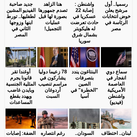
رسميا.. أول
واشنطن :
هنا الزاهد
جديد صاحبة
مرشح يعلن
إصابة 22
تصدم جمهورها
الفيديو المشين
خوض انتخابات
عسكريا في
بصورة لها قبل
لطفليها.. تورط
الرئاسة في
حادث تعرضت
عمليات
ابنها وزوجها
مصر
له هليكوبتر
التجميل!
الثاني في
بشمال شرق
المصر
سوريا
سماع دوي
البنتاغون يندد
78 زعيما دوليا
أوغندا تقر
انفجار في
بتصرفات
يشاركون في
قانونا يجرم
العاصمة
الصين
مراسم تنصيب
المثلية الجنسية
الأمريكية
"الخطرة" في
أردوغان
وبايدن غاضب
واشنطن
آسيا
السبت
ويهدد بقطع
(فيديو)
المساعدات
لبنان.. اختطاف
السودان..
رغم انتصاره
الضفة: إصابات