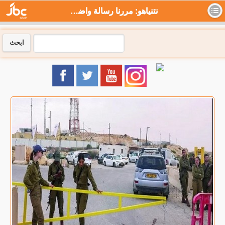
نتنياهو: مررنا رسالة واضحة لمصر عن حادث الحدود - جي بي سي نيوز
ابحث