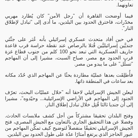
تعاونهما.
فيما أوضحت القاهرة أن "رجل الأمن" كان يُطارد مهربي
مخدّرات، فاخترق الحدود بين البلدين، ما أدى إلى "تبادل لإطلاق
النار".
في حين أفاد متحدث عسكري إسرائيلي بأنه عُثر على جثّتَي
جنديَّين إسرائيليَّين قُتلا بالرصاص عند نقطة حراسة قرب قاعدة
حاريف العسكرية التي تبعد نحو 100 كلم من جنوب قطاع غزة
قرب الحدود مع مصر، صباح السبت، مشيرا إلى أن المهاجم
"تسلّل" على ما يبدو من مصر.
فأُطلِقَت بعدها عمليّة مطاردة بحثًا عن المهاجم الذي حُدّد مكانه
بعد ساعات في المنطقة ذاتها.
ليعلن الجيش الإسرائيلي لاحقا أنه "خلال عمليّات البحث، تعرّف
الجنود إلى المهاجم في الأراضي الإسرائيلية... وحيّدوه"، مشيرا
إلى أن جنديا ثالثا قُتِل خلال تبادل إطلاق النار.
وفتح البلدان تحقيقا مشتركاً من أجل كشف ملابسات الحادث.
وفضلا عن هذا التحقيق الجاري بالتعاون مع الجيش المصري، فتح
الجيش الإسرائيلي تحقيقًا منفصلاً لتوضيح كيف تمكّن المهاجم من
عبور الحاجز الذي يرتفع أمتارًا عدّة على طول الحدود بين البلدين.