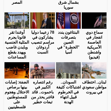
بشمال شرق
المصر
سوريا
سماع دوي
البنتاغون يندد
78 زعيما دوليا
أوغندا تقر
انفجار في
بتصرفات
يشاركون في
قانونا يجرم
العاصمة
الصين
مراسم تنصيب
المثلية الجنسية
الأمريكية
"الخطرة" في
أردوغان
وبايدن غاضب
واشنطن
آسيا
السبت
ويهدد بقطع
(فيديو)
المساعدات
لبنان.. اختطاف
السودان..
رغم انتصاره
الضفة: إصابات
مواطن سعودي
اشتباكات كثيفة
الكبير في
بينها برصاص
في بيروت
في الخرطوم
باخموت.. قائد
الاحتلال وهجوم
قبيل انتهاء
فاغنر يحذر من
للمستوطنين
الهدنة
تبعات خطير
على
فلسطينيين