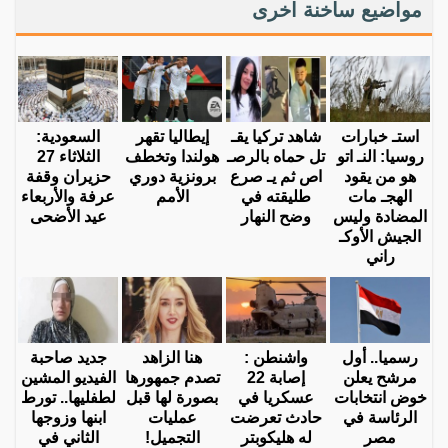
مواضيع ساخنة اخرى
استـ خبارات
شاهد تركيا يقـ
إيطاليا تقهر
السعودية:
روسيا: النـ اتو
تل حماه بالرصـ
هولندا وتخطف
الثلاثاء 27
هو من يقود
اص ثم يـ صرع
برونزية دوري
حزيران وقفة
الهجـ مات
طليقته في
الأمم
عرفة والأربعاء
المضادة وليس
وضح النهار
عيد الأضحى
الجيش الأوكـ
راني
رسميا.. أول
واشنطن :
هنا الزاهد
جديد صاحبة
مرشح يعلن
إصابة 22
تصدم جمهورها
الفيديو المشين
خوض انتخابات
عسكريا في
بصورة لها قبل
لطفليها.. تورط
الرئاسة في
حادث تعرضت
عمليات
ابنها وزوجها
مصر
له هليكوبتر
التجميل!
الثاني في