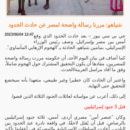
نتنياهو: مررنا رسالة واضحة لمصر عن حادث الحدود
2023/06/04 12:47
جي بي سي نيوز :- بعد حادث الحدود الذي وقع
أمس بين مصر وإسرائيل، وصف رئيس الوزراء
الإسرائيلي، بنيامين نتنياهو، الحادثة بـ"الهجوم الإرهابي المأساوي".
كما أضاف في بيان اليوم الأحد، أن حكومته مررت رسالة واضحة
للمصريين، مفادها أن يكون التحقيق المشترك حول الهجوم شاملاً،
وفق ما أفاد مراسل العربية/الحدث.
واعتبر أن الحادث كان خطيرا وغير طبيعي، متعهدا بأنه سيخضع
للتحقيق حتى النهاية.
إلى ذلك، أعرب عن مواساته لعائلات الجنود الثلاثة الذين قضوا.
قتل 3 جنود إسرائيليين
وكان "عنصر أمن" مصري أردى، أمس، ثلاثة جنود إسرائيليين
بالرصاص، قبل أن يُقتَل لاحقًا، في واقعة نادرة عند الحدود بين
البلدين، أعادت السلطات الإسرائيلية والمصريّة في أعقابها تأكيد