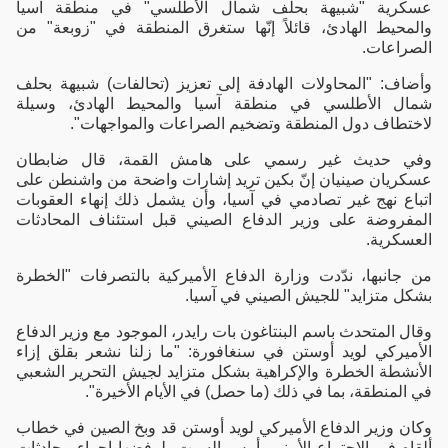
عسكرية "شبيهة بحلف شمال الأطلسي" في منطقة آسيا
والمحيط الهادئ، قائلاً إنّها ستغرق المنطقة في "زوبعة" من
الصراعات.
وأضاف: "المحاولات الهادفة إلى تعزيز (تحالفات) شبيهة بحلف
شمال الأطلسي في منطقة آسيا والمحيط الهادئ، وسيلة
لاختطاف دول المنطقة وتضخيم الصراعات والمواجهات".
وفي حديث غير رسمي على هامش القمة، قال ضابطان
عسكريان صينيان إنّ بكين تريد إشارات واضحة من واشنطن على
اتباع نهج غير تصادمي في آسيا، وأن يشمل ذلك إنهاء العقوبات
المفروضة على وزير الدفاع الصيني قبل استئناف المحادثات
العسكرية.
من جانبها، ندّدت وزارة الدفاع الأميركية بالتصرفات "الخطرة
بشكل متزايد" للجيش الصيني في آسيا.
وقال المتحدث باسم البنتاغون بات رايدر، الموجود مع وزير الدفاع
الأميركي لويد أوستن في سنغافورة: "ما زلنا نشعر بقلق إزاء
الأنشطة الخطرة والإكراهية بشكل متزايد لجيش التحرير الشعبي
في المنطقة، بما في ذلك (ما حصل) في الأيام الأخيرة".
وكان وزير الدفاع الأميركي لويد أوستن قد وبخ الصين في خطاب
ألقاه في الاجتماع الأمني، أمس السبت، لرفضها إجراء محادثات