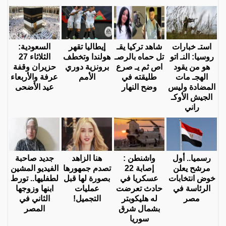
استـ خبارات
شاهد تركيا يقـ
إيطاليا تقهر
السعودية:
روسيا: النـ اتو
تل حماه بالرصـ
هولندا وتخطف
الثلاثاء 27
هو من يقود
اص ثم يـ صرع
برونزية دوري
حزيران وقفة
الهجـ مات
طليقته في
الأمم
عرفة والأربعاء
المضادة وليس
وضح النهار
عيد الأضحى
الجيش الأوكـ
راني
رسميا.. أول
واشنطن :
هنا الزاهد
جديد صاحبة
مرشح يعلن
إصابة 22
تصدم جمهورها
الفيديو المشين
خوض انتخابات
عسكريا في
بصورة لها قبل
لطفليها.. تورط
الرئاسة في
حادث تعرضت
عمليات
ابنها وزوجها
مصر
له هليكوبتر
التجميل!
الثاني في
بشمال شرق
المصر
سوريا