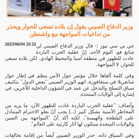
وزير الدفاع الصيني يقول إن بلاده تسعى للحوار ويحذر
من تداعيات المواجهة مع واشنطن
2023/06/04 10:12
جي بي سي نيوز :- قال وزير الدفاع الصيني لي
شانغ فو، اليوم الأحد، إنّ عقلية الحرب الباردة
عادت للظهور في منطقة آسيا والمحيط الهادي، لكن بلاده تسعى
للحوار، لا المواجهة.
وفي كلمة ألقاها خلال مؤتمر حول الأمن ينظم في إطار حوار
شانغريلا في سنغافورة، اتهم الوزير الصيني "بعض الدول" بتكثيف
سباق التسلح والتدخل عن عمد في الشؤون الداخلية للآخرين، في
إشارة إلى الولايات المتحدة.
وأضاف: "عقلية الحرب الباردة عادت للظهور الآن، ما يزيد من
المخاطر الأمنية بشكل كبير (...) يجب أنّ يعلو الاحترام المتبادل
على البلطجة والهيمنة"، لكنه أكد أنّ "المواجهة بين الصين
والولايات المتحدة ستكون لها آثار كارثية على العالم".
وفي السياق ذاته، حذر الوزير الصيني أيضاً من إقامة تحالفات