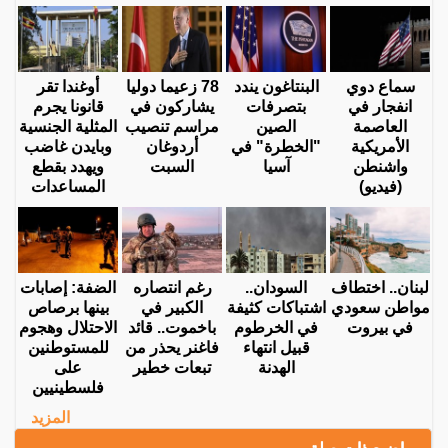
سماع دوي
البنتاغون يندد
78 زعيما دوليا
أوغندا تقر
انفجار في
بتصرفات
يشاركون في
قانونا يجرم
العاصمة
الصين
مراسم تنصيب
المثلية الجنسية
الأمريكية
"الخطرة" في
أردوغان
وبايدن غاضب
واشنطن
آسيا
السبت
ويهدد بقطع
(فيديو)
المساعدات
لبنان.. اختطاف
السودان..
رغم انتصاره
الضفة: إصابات
مواطن سعودي
اشتباكات كثيفة
الكبير في
بينها برصاص
في بيروت
في الخرطوم
باخموت.. قائد
الاحتلال وهجوم
قبيل انتهاء
فاغنر يحذر من
للمستوطنين
الهدنة
تبعات خطير
على
فلسطينيين
المزيد