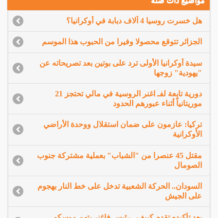
مواضيع ذات صلة
هل خسرت روسيا 4 آلاف دبابة في أوكرانيا؟
الجزائر تتوقع محصولا وفيرا من الحبوب هذا الموسم
سيدة أوكرانيا الأولى ترد على بوتين بعد تصريحاته عن
"يهودية" زوجها
دورية تابعة لفـ اغنر الروسية في مالي تحتجز 21
موريتانياً أثناء عبورهم الحدود
تركيا: عازمون على ضمان استقلال ووحدة الأراضي
الأوكرانية
مقتل 45 عنصرا من "الشباب" بعملية مشتركة جنوب
الصومال
السودان.. الحركة الشعبية تدخل على خط النار بهجوم
على الجيش
بعد تأكيده تقدم كييف.. رئيس فاغنر يتهم موسكو