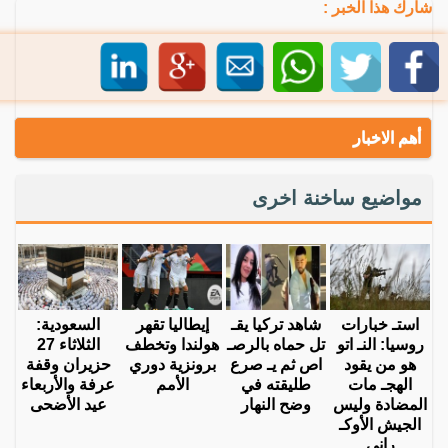
شارك هذا الخبر :
أهم الاخبار
مواضيع ساخنة اخرى
استـ خبارات
شاهد تركيا يقـ
إيطاليا تقهر
السعودية:
روسيا: النـ اتو
تل حماه بالرصـ
هولندا وتخطف
الثلاثاء 27
هو من يقود
اص ثم يـ صرع
برونزية دوري
حزيران وقفة
الهجـ مات
طليقته في
الأمم
عرفة والأربعاء
المضادة وليس
وضح النهار
عيد الأضحى
الجيش الأوكـ
راني