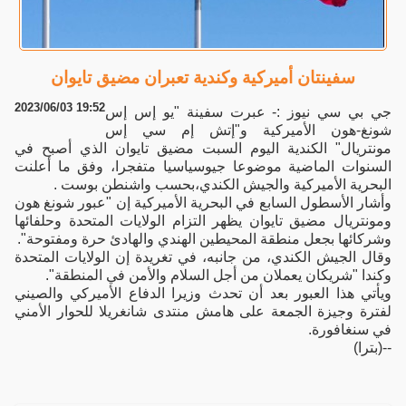
سفينتان أميركية وكندية تعبران مضيق تايوان
2023/06/03 19:52
جي بي سي نيوز :- عبرت سفينة "يو إس إس
شونغ-هون الأميركية و"إتش إم سي إس
مونتريال" الكندية اليوم السبت مضيق تايوان الذي أصبح في
السنوات الماضية موضوعا جيوسياسيا متفجرا، وفق ما أعلنت
البحرية الأميركية والجيش الكندي،بحسب واشنطن بوست .
وأشار الأسطول السابع في البحرية الأميركية إن "عبور شونغ هون
ومونتريال مضيق تايوان يظهر التزام الولايات المتحدة وحلفائها
وشركائها بجعل منطقة المحيطين الهندي والهادئ حرة ومفتوحة".
وقال الجيش الكندي، من جانبه، في تغريدة إن الولايات المتحدة
وكندا "شريكان يعملان من أجل السلام والأمن في المنطقة".
ويأتي هذا العبور بعد أن تحدث وزيرا الدفاع الأميركي والصيني
لفترة وجيزة الجمعة على هامش منتدى شانغريلا للحوار الأمني
في سنغافورة.
--(بترا)