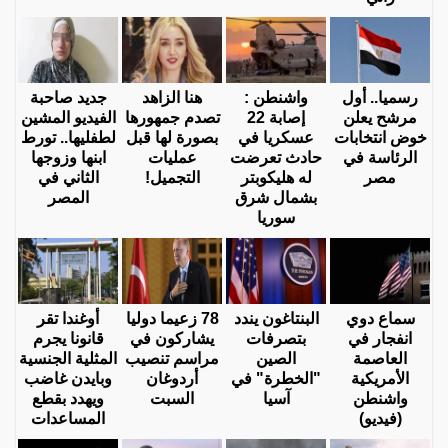
رسميا.. أول
واشنطن :
هنا الزاهد
جديد صاحبة
مرشح يعلن
إصابة 22
تصدم جمهورها
الفيديو المشين
خوض انتخابات
عسكريا في
بصورة لها قبل
لطفليها.. تورط
الرئاسة في
حادث تعرضت
عمليات
ابنها وزوجها
مصر
له هليكوبتر
التجميل!
الثاني في
بشمال شرق
المصر
سوريا
سماع دوي
البنتاغون يندد
78 زعيما دوليا
أوغندا تقر
انفجار في
بتصرفات
يشاركون في
قانونا يجرم
العاصمة
الصين
مراسم تنصيب
المثلية الجنسية
الأمريكية
"الخطرة" في
أردوغان
وبايدن غاضب
واشنطن
آسيا
السبت
ويهدد بقطع
(فيديو)
المساعدات