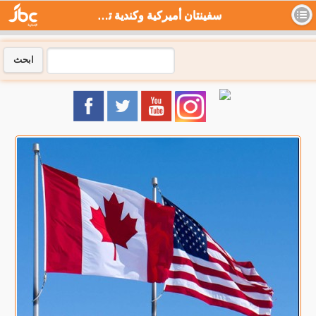
سفينتان أميركية وكندية تعبران مضيق تايوان - جي بي سي نيوز
ابحث