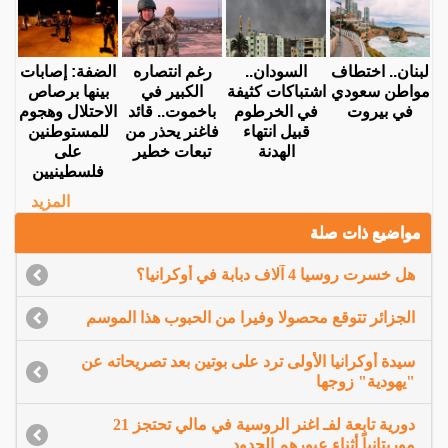
لبنان.. اختطاف
السودان..
رغم انتصاره
الضفة: إصابات
مواطن سعودي
اشتباكات كثيفة
الكبير في
بينها برصاص
في بيروت
في الخرطوم
باخموت.. قائد
الاحتلال وهجوم
قبيل انتهاء
فاغنر يحذر من
للمستوطنين
الهدنة
تبعات خطير
على
فلسطينيين
المزيد
مواضيع ذات صلة
هل خسرت روسيا 4 آلاف دبابة في أوكرانيا؟
الجزائر تتوقع محصولا وفيرا من الحبوب هذا الموسم
سيدة أوكرانيا الأولى ترد على بوتين بعد تصريحاته عن
"يهودية" زوجها
دورية تابعة لفـ اغنر الروسية في مالي تحتجز 21
موريتانياً أثناء عبورهم الحدود