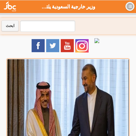
وزير خارجية السعودية يلتقي نظيره الإيراني على هامش اجتماع "بريكس" - جي بي سي نيوز
ابحث