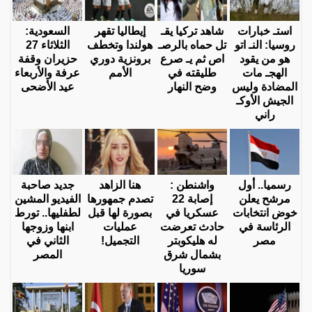
استـ خبارات
شاهد تركيا يقـ
إيطاليا تقهر
السعودية:
روسيا: النـ اتو
تل حماه بالرصـ
هولندا وتخطف
الثلاثاء 27
هو من يقود
اص ثم يـ صرع
برونزية دوري
حزيران وقفة
الهجـ مات
طليقته في
الأمم
عرفة والأربعاء
المضادة وليس
وضح النهار
عيد الأضحى
الجيش الأوكـ
راني
رسميا.. أول
واشنطن :
هنا الزاهد
جديد صاحبة
مرشح يعلن
إصابة 22
تصدم جمهورها
الفيديو المشين
خوض انتخابات
عسكريا في
بصورة لها قبل
لطفليها.. تورط
الرئاسة في
حادث تعرضت
عمليات
ابنها وزوجها
مصر
له هليكوبتر
التجميل!
الثاني في
بشمال شرق
المصر
سوريا