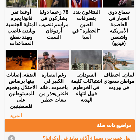
سماع دوي
البنتاغون يندد
78 زعيما دوليا
أوغندا تقر
انفجار في
بتصرفات
يشاركون في
قانونا يجرم
العاصمة
الصين
مراسم تنصيب
المثلية الجنسية
الأمريكية
"الخطرة" في
أردوغان
وبايدن غاضب
واشنطن
آسيا
السبت
ويهدد بقطع
(فيديو)
المساعدات
لبنان.. اختطاف
السودان..
رغم انتصاره
الضفة: إصابات
مواطن سعودي
اشتباكات كثيفة
الكبير في
بينها برصاص
في بيروت
في الخرطوم
باخموت.. قائد
الاحتلال وهجوم
قبيل انتهاء
فاغنر يحذر من
للمستوطنين
الهدنة
تبعات خطير
على
فلسطينيين
المزيد
مواضيع ذات صلة
هل خسرت روسيا 4 آلاف دبابة في أوكرانيا؟