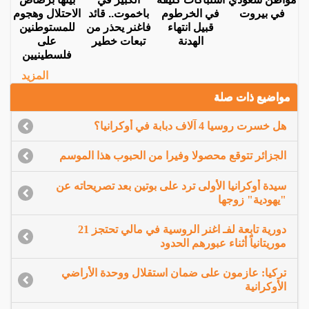
في بيروت
في الخرطوم
باخموت.. قائد
الاحتلال وهجوم
قبيل انتهاء
فاغنر يحذر من
للمستوطنين
الهدنة
تبعات خطير
على
فلسطينيين
المزيد
مواضيع ذات صلة
هل خسرت روسيا 4 آلاف دبابة في أوكرانيا؟
الجزائر تتوقع محصولا وفيرا من الحبوب هذا الموسم
سيدة أوكرانيا الأولى ترد على بوتين بعد تصريحاته عن
"يهودية" زوجها
دورية تابعة لفـ اغنر الروسية في مالي تحتجز 21
موريتانياً أثناء عبورهم الحدود
تركيا: عازمون على ضمان استقلال ووحدة الأراضي
الأوكرانية