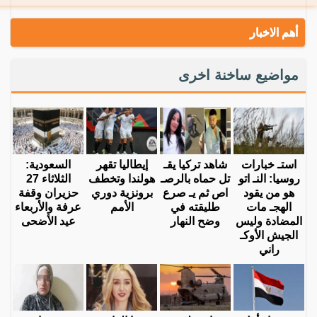
أهم الاخبار
مواضيع ساخنة اخرى
استـ خبارات
شاهد تركيا يقـ
إيطاليا تقهر
السعودية:
روسيا: النـ اتو
تل حماه بالرصـ
هولندا وتخطف
الثلاثاء 27
هو من يقود
اص ثم يـ صرع
برونزية دوري
حزيران وقفة
الهجـ مات
طليقته في
الأمم
عرفة والأربعاء
المضادة وليس
وضح النهار
عيد الأضحى
الجيش الأوكـ
راني