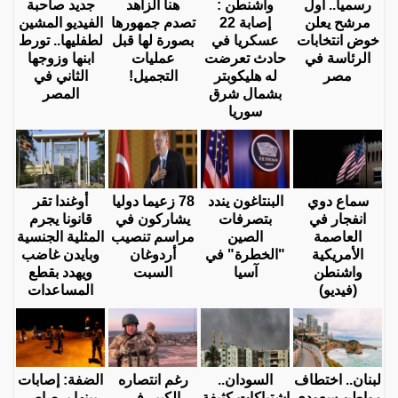
رسميا.. أول
واشنطن :
هنا الزاهد
جديد صاحبة
مرشح يعلن
إصابة 22
تصدم جمهورها
الفيديو المشين
خوض انتخابات
عسكريا في
بصورة لها قبل
لطفليها.. تورط
الرئاسة في
حادث تعرضت
عمليات
ابنها وزوجها
مصر
له هليكوبتر
التجميل!
الثاني في
بشمال شرق
المصر
سوريا
سماع دوي
البنتاغون يندد
78 زعيما دوليا
أوغندا تقر
انفجار في
بتصرفات
يشاركون في
قانونا يجرم
العاصمة
الصين
مراسم تنصيب
المثلية الجنسية
الأمريكية
"الخطرة" في
أردوغان
وبايدن غاضب
واشنطن
آسيا
السبت
ويهدد بقطع
(فيديو)
المساعدات
لبنان.. اختطاف
السودان..
رغم انتصاره
الضفة: إصابات
مواطن سعودي
اشتباكات كثيفة
الكبير في
بينها برصاص