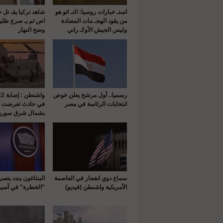
استـ خبارات روسيا: النـ اتو هو
شاهد تركيا يقـ تل 
من يقود الهجـ مات المضادة
اص ثم يـ صرع طلي
وليس الجيش الأوكـ راني
وضح النهار
رسميا.. أول مرشح يعلن خوض
انتخابات الرئاسة في مصر
في حادث تعرضت له
بشمال شرق سوريا
سماع دوي انفجار في العاصمة
البنتاغون يندد بتص
الأمريكية واشنطن (فيديو)
"الخطرة" في آسيا