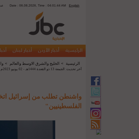
English
Date : 06,08,2026, Time : 04:01:44 AM
1280
الرئيسية
أخبار الأردن
أخبار لبنان
أخبا
الرئيسية
الخليج والشرق الاوسط والعالم
وا
>
>
آخر تحديث: الجمعة 13 ذو القعدة 1444هـ - 02 يونيو 2023م 06:07 م
واشنطن تطلب من إسرائيل اتخ
الفلسطينيين"