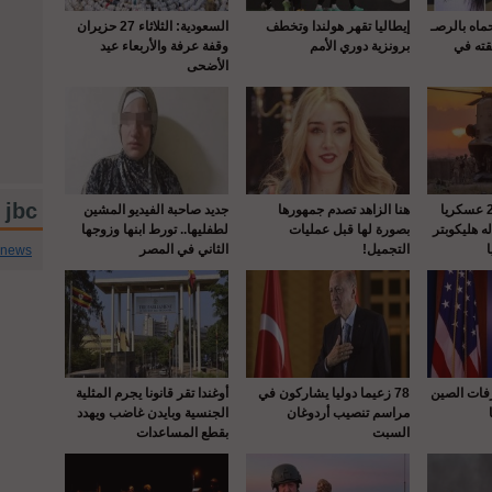
حماه بالرصـ
إيطاليا تقهر هولندا وتخطف
السعودية: الثلاثاء 27 حزيران
قته في
برونزية دوري الأمم
وقفة عرفة والأربعاء عيد
الأضحى
jbc تويتر
واشنطن : إصابة 22 عسكريا
هنا الزاهد تصدم جمهورها
جديد صاحبة الفيديو المشين
 هليكوبتر
بصورة لها قبل عمليات
لطفليها.. تورط ابنها وزوجها
التجميل!
الثاني في المصر
cnews
رفات الصين
78 زعيما دوليا يشاركون في
أوغندا تقر قانونا يجرم المثلية
مراسم تنصيب أردوغان
الجنسية وبايدن غاضب ويهدد
السبت
بقطع المساعدات