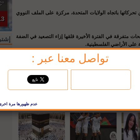
°C
تحركاتها باتجاه الولايات المتحدة، مركزة على الملف النووي
13
يحات متفرقة في الفترة الأخيرة قلقها إزاء التصعيد في الضفة
إشتر
ة على الأراضي الفلسطينية.
إشترك
تواصل معنا عبر :
لبريد
jbc فيسبوك