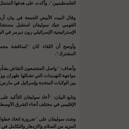
الفلسطينيين"، وأكدت على هدفها المتمثل ب
وقال البيت الأبيض الجمعة في بيان أ
القومي جيك سوليفان استقبل مستشار 
الإستراتيجية الإسرائيلي رون ديرمر في ال
وأوضح أن اللقاء كان "لمناقشة مجموع
المشترك".
وأضاف: "واصل المجتمعون النقاش بشأن ت
مواجهة التهديدات التي تشكلها طهران ووكل
بين الولايات المتحدة وإسرائيل في مارس/آ
وتابع البيان: "أعاد سوليفان التأكيد على
الإقليمي في مختلف أنحاء الشرق الأوسط"
وشدد سوليفان على "ضرورة اتخاذ خطوات 
المزيد من السلام والازدهار والتكامل في 