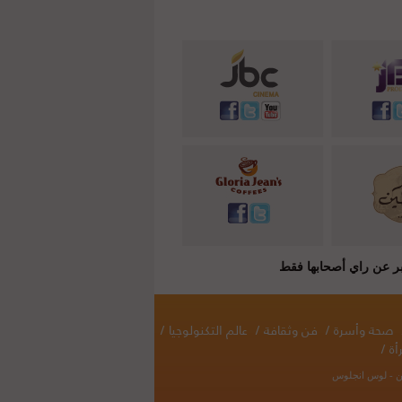
صحة وأسرة
/
فن وثقافة
/
عالم التكنولوجيا
/
أة
/
نطن - لوس انجلوس