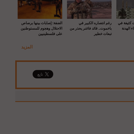
ت كثيفة في
رغم انتصاره الكبير في
الضفة: إصابات بينها برصاص
ء الهدنة
باخموت.. قائد فاغنر يحذر من
الاحتلال وهجوم للمستوطنين
تبعات خطير
على فلسطينيين
المزيد