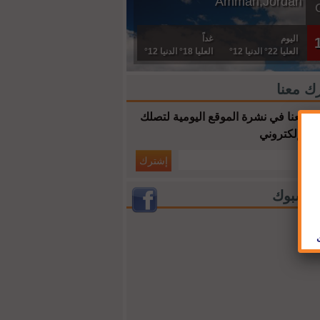
Amman,Jordan
اليوم
غداً
العليا 22° الدنيا 12°
العليا 18° الدنيا 12°
ك معنا
 معنا في نشرة الموقع اليومية لتصلك
ك الإلكتروني