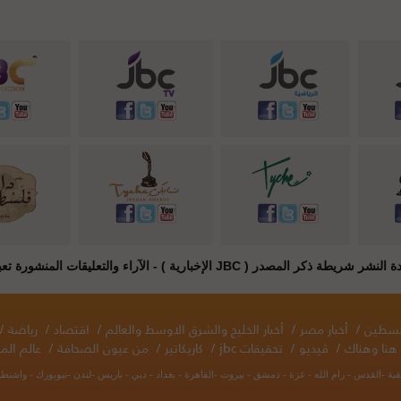
JB الإخبارية ) - الآراء والتعليقات المنشورة تعبر عن راي أصحابها فقط
فلسطين
/
أخبار مصر
/
أخبار الخليج والشرق الاوسط والعالم
/
اقتصاد
/
رياضة
/
هنا وهناك
/
ڤيديو
/
تحقيقات jbc
/
كاريكاتير
/
من عيون الصحافة
/
عالم المر
قبة -القدس - رام الله - غزة - دمشق - بيروت -القاهرة - بغداد - دبي - باريس -لندن -نيويورك - واش