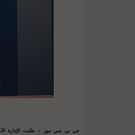
جي بي سي نيوز :- طلبت الإدارة الأم