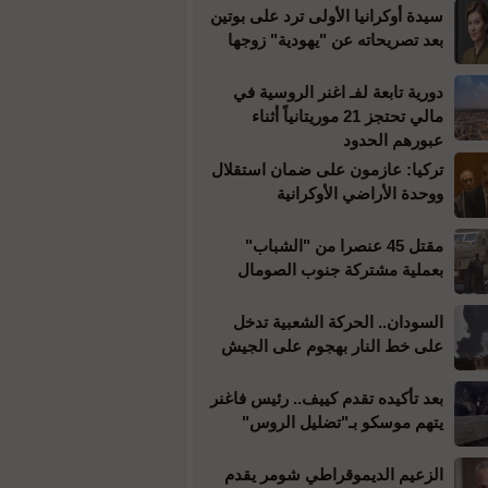
سيدة أوكرانيا الأولى ترد على بوتين
بعد تصريحاته عن "يهودية" زوجها
دورية تابعة لفـ اغنر الروسية في
مالي تحتجز 21 موريتانياً أثناء
عبورهم الحدود
تركيا: عازمون على ضمان استقلال
ووحدة الأراضي الأوكرانية
مقتل 45 عنصرا من "الشباب"
بعملية مشتركة جنوب الصومال
السودان.. الحركة الشعبية تدخل
على خط النار بهجوم على الجيش
بعد تأكيده تقدم كييف.. رئيس فاغنر
يتهم موسكو بـ"تضليل الروس"
الزعيم الديموقراطي شومر يقدم