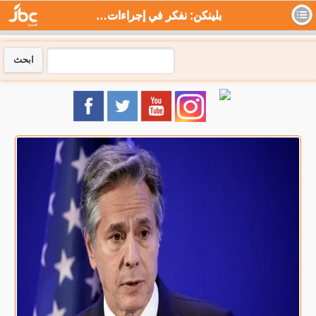
بلينكن: نفكر في إجراءات ضد قادة الجيش السوداني والدعم السريع - جي بي سي نيوز
ابحث