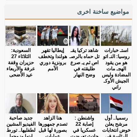
مواضيع ساخنة اخرى
استـ خبارات
شاهد تركيا يقـ
إيطاليا تقهر
السعودية:
روسيا: النـ اتو
تل حماه بالرصـ
هولندا وتخطف
الثلاثاء 27
هو من يقود
اص ثم يـ صرع
برونزية دوري
حزيران وقفة
الهجـ مات
طليقته في
الأمم
عرفة والأربعاء
المضادة وليس
وضح النهار
عيد الأضحى
الجيش الأوكـ
راني
رسميا.. أول
واشنطن :
هنا الزاهد
جديد صاحبة
مرشح يعلن
إصابة 22
تصدم جمهورها
الفيديو المشين
خوض انتخابات
عسكريا في
بصورة لها قبل
لطفليها.. تورط
الرئاسة في
حادث تعرضت
عمليات
ابنها وزوجها