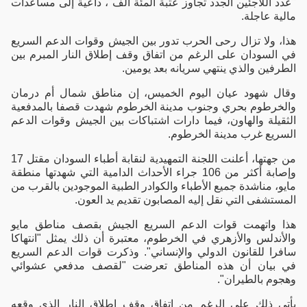
"عدد اللاجئين الجدد تجاوز عتبة المئة ألف"، داعية إلى مساعدات
مالية عاجلة.
هذا، ولا تزال رحى الحرب تدور بين الجيش وقوات الدعم السريع
في السودان على الرغم من اتفاق وقف إطلاق النار المبرم بين
الطرفين والذي ينتهي سريانه بعد يومين.
وقال شهود عيان اليوم الخميس، إن مناطق شمال أم درمان
والخرطوم بحري وجنوب مدينة الخرطوم شهدت قصفا بالمدفعية
الثقيلة والهاون، فيما دارات اشتباكات بين الجيش وقوات الدعم
السريع غرب مدينة الخرطوم.
من جهتها، أعلنت اللجنة التمهيدية لنقابة أطباء السودان مقتل 17
وإصابة أكثر من 106 جراء الأحداث الدامية التي شهدتها منطقة
مايو، مناشدة جميع الأطباء والكوادر الطبية الموجودين بالقرب من
المستشفى التي نقل إليه المصابون تقديم يد العون.
هذا واتهمت قوات الدعم السريع الجيش بقصف مناطق مايو
والأندلس والأزهري في الخرطوم، معتبرة أن ذلك يمثل "انتهاكا
سافرا للقانون الدولي والإنساني". وذكرت قوات الدعم السريع
في بيان أن هذه المناطق تعرضت "لقصف مدفعي عشوائي
وهجوم بالطيران".
يأتي ذلك على الرغم من اتفاق وقف إطلاق النار الذي وقعه