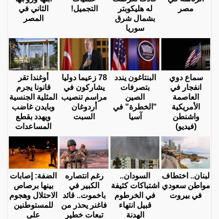
مصر
له هليكوبتر
التجميل!
الثاني في
بشمال شرق
المصر
سوريا
سماع دوي
البنتاغون يندد
78 زعيما دوليا
أوغندا تقر
انفجار في
بتصرفات
يشاركون في
قانونا يجرم
العاصمة
الصين
مراسم تنصيب
المثلية الجنسية
الأمريكية
"الخطرة" في
أردوغان
وبايدن غاضب
واشنطن
آسيا
السبت
ويهدد بقطع
(فيديو)
المساعدات
لبنان.. اختطاف
السودان..
رغم انتصاره
الضفة: إصابات
مواطن سعودي
اشتباكات كثيفة
الكبير في
بينها برصاص
في بيروت
في الخرطوم
باخموت.. قائد
الاحتلال وهجوم
قبيل انتهاء
فاغنر يحذر من
للمستوطنين
الهدنة
تبعات خطير
على