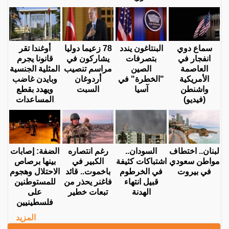
سماع دوي
البنتاغون يندد
78 زعيما دوليا
أوغندا تقر
انفجار في
بتصرفات
يشاركون في
قانونا يجرم
العاصمة
الصين
مراسم تنصيب
المثلية الجنسية
الأمريكية
"الخطرة" في
أردوغان
وبايدن غاضب
واشنطن
آسيا
السبت
ويهدد بقطع
(فيديو)
المساعدات
لبنان.. اختطاف
السودان..
رغم انتصاره
الضفة: إصابات
مواطن سعودي
اشتباكات كثيفة
الكبير في
بينها برصاص
في بيروت
في الخرطوم
باخموت.. قائد
الاحتلال وهجوم
قبيل انتهاء
فاغنر يحذر من
للمستوطنين
الهدنة
تبعات خطير
على
فلسطينيين
المزيد