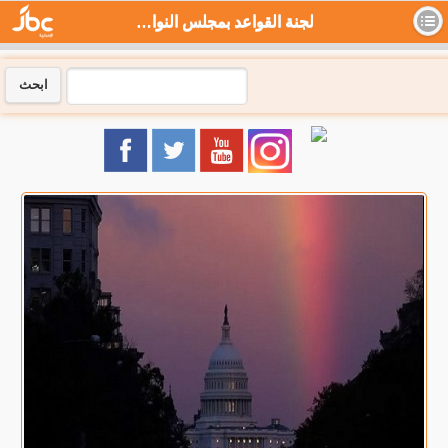
لجنة القواعد بمجلس النواب الأميركي تقر تشريع سقف الديون - جي بي سي نيوز
ابحث