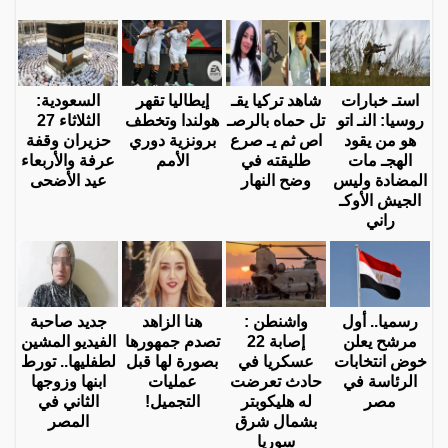
استـ خبارات
شاهد تركيا يقـ
إيطاليا تقهر
السعودية:
روسيا: النـ اتو
تل حماه بالرصـ
هولندا وتخطف
الثلاثاء 27
هو من يقود
اص ثم يـ صرع
برونزية دوري
حزيران وقفة
الهجـ مات
طليقته في
الأمم
عرفة والأربعاء
المضادة وليس
وضح النهار
عيد الأضحى
الجيش الأوكـ
راني
رسميا.. أول
واشنطن :
هنا الزاهد
جديد صاحبة
مرشح يعلن
إصابة 22
تصدم جمهورها
الفيديو المشين
خوض انتخابات
عسكريا في
بصورة لها قبل
لطفليها.. تورط
الرئاسة في
حادث تعرضت
عمليات
ابنها وزوجها
مصر
له هليكوبتر
التجميل!
الثاني في
بشمال شرق
المصر
سوريا