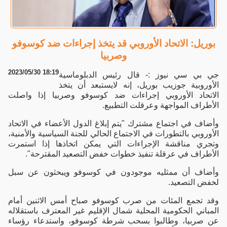
بوريل: الاتحاد الأوروبي قد يتخذ إجراءات ضد كوسوفو
وصربيا
2023/05/30 18:19
جي بي سي نيوز :- قال رئيس الدبلوماسية
الأوروبية جوزيب بوريل، إنه لايستبعد أن يتخذ
الاتحاد الأوروبي إجراءات ضد كوسوفو وصربيا إذا واصلت
الأطراف المواجهة وعرقلت التطبيع.
وأضاف في اجتماع مشترك "يتم إبلاغ الدول الأعضاء في الاتحاد
الأوروبي بالتطورات في الاجتماع الحالي للجنة السياسية والأمنية،
وتجري مناقشة الإجراءات التي يمكن اتخاذها إذا استمرت
الأطراف في عرقلة تنفيذ خطوات خفض التصعيد المقترحة".
وأضاف أن ممثليه موجودون في كوسوفو ويبحثون عن سبل
لخفض التصعيد.
وقد تجمع المئات من صرب كوسوفو صباح أمس الاثنين أمام
المباني الحكومية المحلية شمال الإقليم غير المعترف باستقلاله
عن صربيا، وطالبوا بسحب شرطة كوسوفو، واستدعاء رؤساء