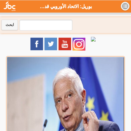
بوريل: الاتحاد الأوروبي قد يتخذ إجراءات ضد كوسوفو وصربيا - جي بي سي نيوز
ابحث