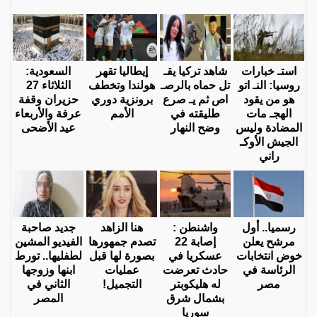
استـ خبارات
شاهد تركيا يقـ
إيطاليا تقهر
السعودية:
روسيا: النـ اتو
تل حماه بالرصـ
هولندا وتخطف
الثلاثاء 27
هو من يقود
اص ثم يـ صرع
برونزية دوري
حزيران وقفة
الهجـ مات
طليقته في
الأمم
عرفة والأربعاء
المضادة وليس
وضح النهار
عيد الأضحى
الجيش الأوكـ
راني
رسميا.. أول
واشنطن :
هنا الزاهد
جديد صاحبة
مرشح يعلن
إصابة 22
تصدم جمهورها
الفيديو المشين
خوض انتخابات
عسكريا في
بصورة لها قبل
لطفليها.. تورط
الرئاسة في
حادث تعرضت
عمليات
ابنها وزوجها
مصر
له هليكوبتر
التجميل!
الثاني في
بشمال شرق
المصر
سوريا