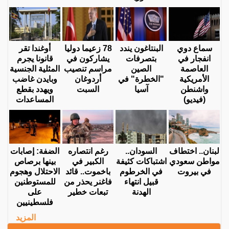
سماع دوي
البنتاغون يندد
78 زعيما دوليا
أوغندا تقر
انفجار في
بتصرفات
يشاركون في
قانونا يجرم
العاصمة
الصين
مراسم تنصيب
المثلية الجنسية
الأمريكية
"الخطرة" في
أردوغان
وبايدن غاضب
واشنطن
آسيا
السبت
ويهدد بقطع
(فيديو)
المساعدات
لبنان.. اختطاف
السودان..
رغم انتصاره
الضفة: إصابات
مواطن سعودي
اشتباكات كثيفة
الكبير في
بينها برصاص
في بيروت
في الخرطوم
باخموت.. قائد
الاحتلال وهجوم
قبيل انتهاء
فاغنر يحذر من
للمستوطنين
الهدنة
تبعات خطير
على
فلسطينيين
المزيد