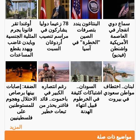
سماع دوي
البنتاغون يندد
78 زعيما دوليا
أوغندا تقر
انفجار في
بتصرفات
يشاركون في
قانونا يجرم
العاصمة
الصين
مراسم تنصيب
المثلية الجنسية
الأمريكية
"الخطرة" في
أردوغان
وبايدن غاضب
واشنطن
آسيا
السبت
ويهدد بقطع
(فيديو)
المساعدات
لبنان.. اختطاف
السودان..
رغم انتصاره
الضفة: إصابات
مواطن سعودي
اشتباكات كثيفة
الكبير في
بينها برصاص
في بيروت
في الخرطوم
باخموت.. قائد
الاحتلال وهجوم
قبيل انتهاء
فاغنر يحذر من
للمستوطنين
الهدنة
تبعات خطير
على
فلسطينيين
المزيد
مواضيع ذات صلة