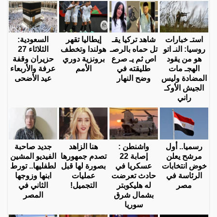
استـ خبارات
شاهد تركيا يقـ
إيطاليا تقهر
السعودية:
روسيا: النـ اتو
تل حماه بالرصـ
هولندا وتخطف
الثلاثاء 27
هو من يقود
اص ثم يـ صرع
برونزية دوري
حزيران وقفة
الهجـ مات
طليقته في
الأمم
عرفة والأربعاء
المضادة وليس
وضح النهار
عيد الأضحى
الجيش الأوكـ
راني
رسميا.. أول
واشنطن :
هنا الزاهد
جديد صاحبة
مرشح يعلن
إصابة 22
تصدم جمهورها
الفيديو المشين
خوض انتخابات
عسكريا في
بصورة لها قبل
لطفليها.. تورط
الرئاسة في
حادث تعرضت
عمليات
ابنها وزوجها
مصر
له هليكوبتر
التجميل!
الثاني في
بشمال شرق
المصر
سوريا