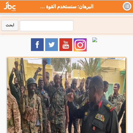
البرهان: سنستخدم القوة المميتة إذا أصر الدعم السريع على موقفه - جي بي سي نيوز
ابحث