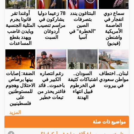
سماع دوي
البنتاغون يندد
78 زعيما دوليا
أوغندا تقر
انفجار في
بتصرفات
يشاركون في
قانونا يجرم
العاصمة
الصين
مراسم تنصيب
المثلية الجنسية
الأمريكية
"الخطرة" في
أردوغان
وبايدن غاضب
واشنطن
آسيا
السبت
ويهدد بقطع
(فيديو)
المساعدات
لبنان.. اختطاف
السودان..
رغم انتصاره
الضفة: إصابات
مواطن سعودي
اشتباكات كثيفة
الكبير في
بينها برصاص
في بيروت
في الخرطوم
باخموت.. قائد
الاحتلال وهجوم
قبيل انتهاء
فاغنر يحذر من
للمستوطنين
الهدنة
تبعات خطير
على
فلسطينيين
المزيد
مواضيع ذات صلة