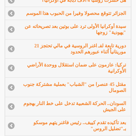
هل خسرت روسيا 4 آلاف دبابة في أوكرانيا؟
الجزائر تتوقع محصولا وفيرا من الحبوب هذا الموسم
سيدة أوكرانيا الأولى ترد على بوتين بعد تصريحاته عن
"يهودية" زوجها
دورية تابعة لفـ اغنر الروسية في مالي تحتجز 21
موريتانياً أثناء عبورهم الحدود
تركيا: عازمون على ضمان استقلال ووحدة الأراضي
الأوكرانية
مقتل 45 عنصرا من "الشباب" بعملية مشتركة جنوب
الصومال
السودان.. الحركة الشعبية تدخل على خط النار بهجوم
على الجيش
بعد تأكيده تقدم كييف.. رئيس فاغنر يتهم موسكو
بـ"تضليل الروس"