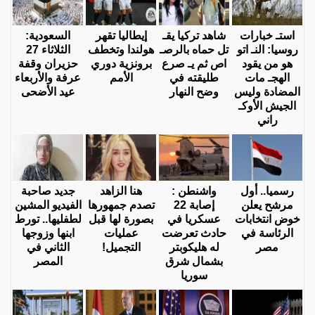
استـ خبارات
شاهد تركيا يقـ
إيطاليا تقهر
السعودية:
روسيا: النـ اتو
تل حماه بالرصـ
هولندا وتخطف
الثلاثاء 27
هو من يقود
اص ثم يـ صرع
برونزية دوري
حزيران وقفة
الهجـ مات
طليقته في
الأمم
عرفة والأربعاء
المضادة وليس
وضح النهار
عيد الأضحى
الجيش الأوكـ
راني
رسميا.. أول
واشنطن :
هنا الزاهد
جديد صاحبة
مرشح يعلن
إصابة 22
تصدم جمهورها
الفيديو المشين
خوض انتخابات
عسكريا في
بصورة لها قبل
لطفليها.. تورط
الرئاسة في
حادث تعرضت
عمليات
ابنها وزوجها
مصر
له هليكوبتر
التجميل!
الثاني في
بشمال شرق
المصر
سوريا