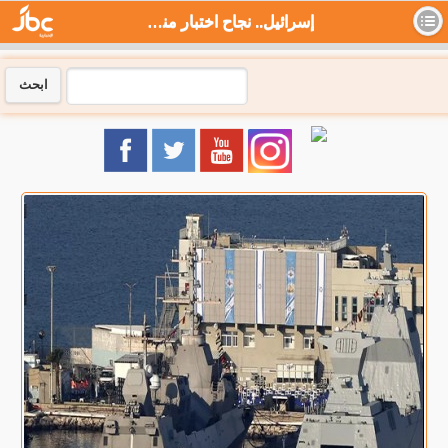
إسرائيل.. نجاح اختبار منظومة "القبة الحديدية البحرية" لحماية منصات الغاز - جي بي سي نيوز
ابحث