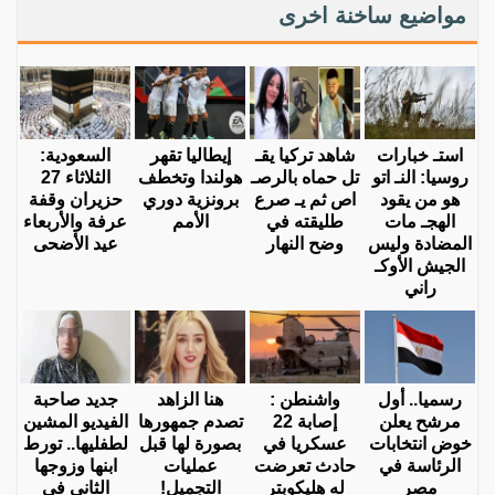
مواضيع ساخنة اخرى
استـ خبارات
شاهد تركيا يقـ
إيطاليا تقهر
السعودية:
روسيا: النـ اتو
تل حماه بالرصـ
هولندا وتخطف
الثلاثاء 27
هو من يقود
اص ثم يـ صرع
برونزية دوري
حزيران وقفة
الهجـ مات
طليقته في
الأمم
عرفة والأربعاء
المضادة وليس
وضح النهار
عيد الأضحى
الجيش الأوكـ
راني
رسميا.. أول
واشنطن :
هنا الزاهد
جديد صاحبة
مرشح يعلن
إصابة 22
تصدم جمهورها
الفيديو المشين
خوض انتخابات
عسكريا في
بصورة لها قبل
لطفليها.. تورط
الرئاسة في
حادث تعرضت
عمليات
ابنها وزوجها
مصر
له هليكوبتر
التجميل!
الثاني في