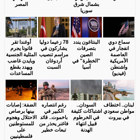
بشمال شرق
المصر
سوريا
سماع دوي
البنتاغون يندد
78 زعيما دوليا
أوغندا تقر
انفجار في
بتصرفات
يشاركون في
قانونا يجرم
العاصمة
الصين
مراسم تنصيب
المثلية الجنسية
الأمريكية
"الخطرة" في
أردوغان
وبايدن غاضب
واشنطن
آسيا
السبت
ويهدد بقطع
(فيديو)
المساعدات
لبنان.. اختطاف
السودان..
رغم انتصاره
الضفة: إصابات
مواطن سعودي
اشتباكات كثيفة
الكبير في
بينها برصاص
في بيروت
في الخرطوم
باخموت.. قائد
الاحتلال وهجوم
قبيل انتهاء
فاغنر يحذر من
للمستوطنين
الهدنة
تبعات خطير
على
فلسطينيين