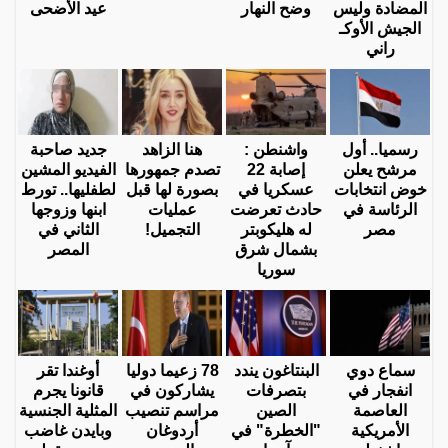
المضادة وليس
وضح النهار
عيد الأضحى
الجيش الأوكـ
راني
رسميا.. أول
واشنطن :
هنا الزاهد
جديد صاحبة
مرشح يعلن
إصابة 22
تصدم جمهورها
الفيديو المشين
خوض انتخابات
عسكريا في
بصورة لها قبل
لطفليها.. تورط
الرئاسة في
حادث تعرضت
عمليات
ابنها وزوجها
مصر
له هليكوبتر
التجميل!
الثاني في
بشمال شرق
المصر
سوريا
سماع دوي
البنتاغون يندد
78 زعيما دوليا
أوغندا تقر
انفجار في
بتصرفات
يشاركون في
قانونا يجرم
العاصمة
الصين
مراسم تنصيب
المثلية الجنسية
الأمريكية
"الخطرة" في
أردوغان
وبايدن غاضب