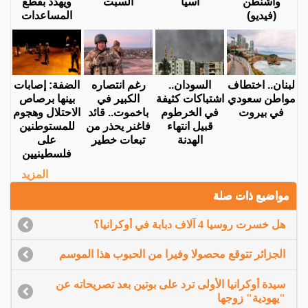
واشنطن
آسيا
السبت
ويهدد بقطع
(فيديو)
المساعدات
لبنان.. اختطاف
السودان..
رغم انتصاره
الضفة: إصابات
مواطن سعودي
اشتباكات كثيفة
الكبير في
بينها برصاص
في بيروت
في الخرطوم
باخموت.. قائد
الاحتلال وهجوم
قبيل انتهاء
فاغنر يحذر من
للمستوطنين
الهدنة
تبعات خطير
على
فلسطينيين
المزيد
مواضيع ذات صلة
هل خسرت روسيا 4 آلاف دبابة في أوكرانيا؟
الجزائر تتوقع محصولا وفيرا من الحبوب هذا الموسم
سيدة أوكرانيا الأولى ترد على بوتين بعد تصريحاته عن
"يهودية" زوجها