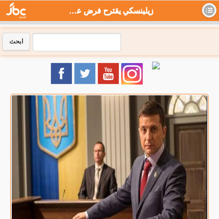
زيلينسكي يقترح فرض عقوبات على إيران لمدة 50 عاما - جي بي سي نيوز
ابحث