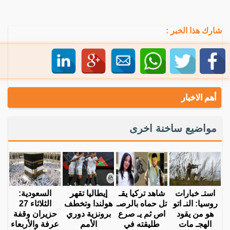
شارك هذا الخبر :
أهم الاخبار
مواضيع ساخنة اخرى
استـ خبارات
شاهد تركيا يقـ
إيطاليا تقهر
السعودية:
روسيا: النـ اتو
تل حماه بالرصـ
هولندا وتخطف
الثلاثاء 27
هو من يقود
اص ثم يـ صرع
برونزية دوري
حزيران وقفة
الهجـ مات
طليقته في
الأمم
عرفة والأربعاء