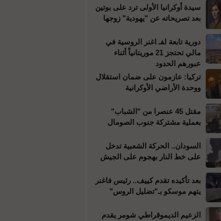
سيدة أوكرانيا الأولى ترد على بوتين
بعد تصريحاته عن "يهودية" زوجها
دورية تابعة لفـ اغنر الروسية في
مالي تحتجز 21 موريتانياً أثناء
عبورهم الحدود
تركيا: عازمون على ضمان استقلال
ووحدة الأراضي الأوكرانية
مقتل 45 عنصرا من "الشباب"
بعملية مشتركة جنوب الصومال
السودان.. الحركة الشعبية تدخل
على خط النار بهجوم على الجيش
بعد تأكيده تقدم كييف.. رئيس فاغنر
يتهم موسكو بـ"تضليل الروس"
الزعيم الديموقراطي شومر يقدم