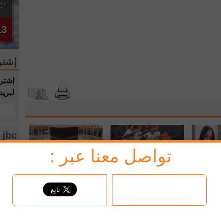
°C
13
إشتر
إشترك
لبريد
jbc فيسبوك
تواصل معنا عبر :
حماه بالرصـ
إيطاليا تقهر هولندا وتخطف
السعودية: الثلاثاء 27 حزيران
قته في
برونزية دوري الأمم
وقفة عرفة والأربعاء عيد
الأضحى