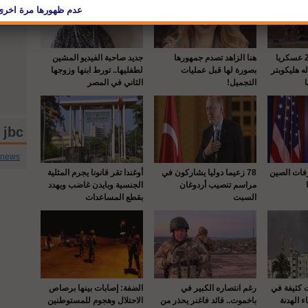
واشنطن : إصابة 22 عسكريا
هنا الزاهد تصدم جمهورها
جديد صاحبة الفيديو المشين
 هليكوبتر
بصورة لها قبل عمليات
لطفليها.. تورط ابنها وزوجها
التجميل!
الثاني في المصر
jbc تويتر
cnews
رفات الصين
78 زعيما دوليا يشاركون في
أوغندا تقر قانونا يجرم المثلية
مراسم تنصيب أردوغان
الجنسية وبايدن غاضب ويهدد
السبت
بقطع المساعدات
ت كثيفة في
رغم انتصاره الكبير في
الضفة: إصابات بينها برصاص
ء الهدنة
باخموت.. قائد فاغنر يحذر من
الاحتلال وهجوم للمستوطنين