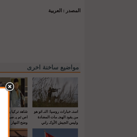
المصدر : العربية
مواضيع ساخنة اخرى
استـ خبارات روسيا: النـ اتو هو
شاهد تركيا يقـ تل 
من يقود الهجـ مات المضادة
اص ثم يـ صرع طلي
وليس الجيش الأوكـ راني
وضح النهار