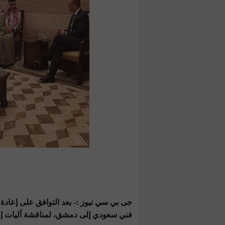
جى بي سي نيوز :- بعد التوافق على إعادة 
فني سعودي إلى دمشق، لمناقشة آليات إعا