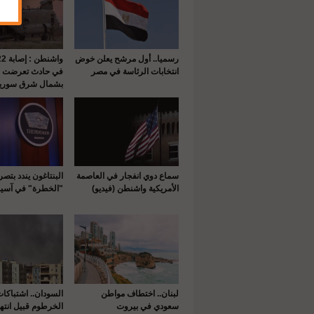
رسميا.. أول مرشح يعلن خوض
انتخابات الرئاسة في مصر
في حادث تعرضت له
بشمال شرق سوريا
سماع دوي انفجار في العاصمة
البنتاغون يندد بتص
الأمريكية واشنطن (فيديو)
"الخطرة" في آسيا
لبنان.. اختطاف مواطن
السودان.. اشتباكا
سعودي في بيروت
الخرطوم قبيل انتها