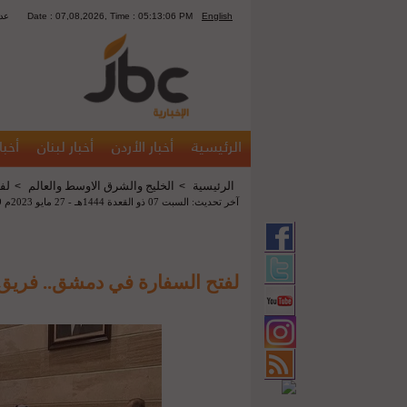
English
Date : 07,08,2026, Time : 05:13:06 PM
1420
الرئيسية
أخبار الأردن
أخبار لبنان
أخبا
الرئيسية
الخليج والشرق الاوسط والعالم
لف
>
>
آخر تحديث: السبت 07 ذو القعدة 1444هـ - 27 مايو 2023م 08:49 م
لفتح السفارة في دمشق.. فري