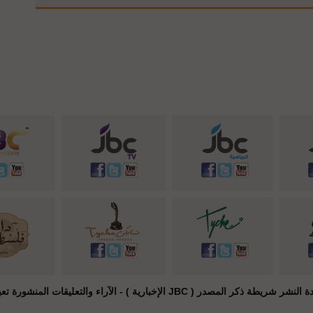
JB الإخبارية ) - الآراء والتعليقات المنشورة تعبر عن راي أصحابها فقط