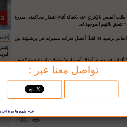
°C
ب ألفيس بالإفراج عنه بكفالة أثناء انتظار محاكمته، مبررة
13
 تتعلق بالتهم الموجهة له.
إشتر
وعاش ألفيس، أنجح لاعب كرة قدم في العالم برصيد 43 لقباً، أفضل فترات مسيرته في برشلونة بين
إشترك
لبريد
وفاز بـ 23 لقباً مع النادي الكتالوني، بينها 3 ألقاب في دوري أبطال أوروبا، و6 بطولات إسبانية و4 كؤوس
تواصل معنا عبر :
jbc فيسبوك
وفي مونديال قطر العام الماضي، أصبح في سن الـ 39 عاماً و210 أيام أكبر لاعب برازيلي يشارك في