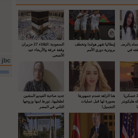
حماه بالرصـ
إيطاليا تقهر هولندا وتخطف
السعودية: الثلاثاء 27 حزيران
قته في
برونزية دوري الأمم
وقفة عرفة والأربعاء عيد
الأضحى
jbc تويتر
cnews
واشنطن : إصابة 22 عسكريا
هنا الزاهد تصدم جمهورها
جديد صاحبة الفيديو المشين
 هليكوبتر
بصورة لها قبل عمليات
لطفليها.. تورط ابنها وزوجها
التجميل!
الثاني في المصر