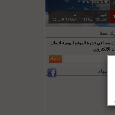
Amman,Jordan
اليوم
غداً
العليا 22° الدنيا 12°
العليا 18° الدنيا 12°
ك معنا
 معنا في نشرة الموقع اليومية لتصلك
ك الإلكتروني