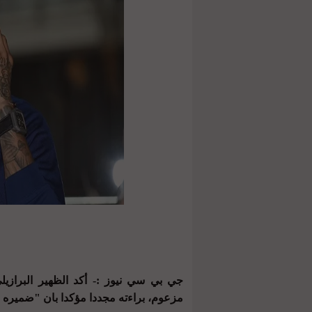
جي بي سي نيوز :- أكد الظهير البرازيل
مزعوم، براءته مجددا مؤكدا بان "ضميره م