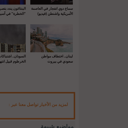
سماع دوي انفجار في العاصمة
البنتاغون يندد بتص
الأمريكية واشنطن (فيديو)
"الخطرة" في آسيا
لبنان.. اختطاف مواطن
السودان.. اشتباكا
سعودي في بيروت
الخرطوم قبيل انتها
لمزيد من الأخبار تواصل معنا عبر :
مواضيع شبيهة