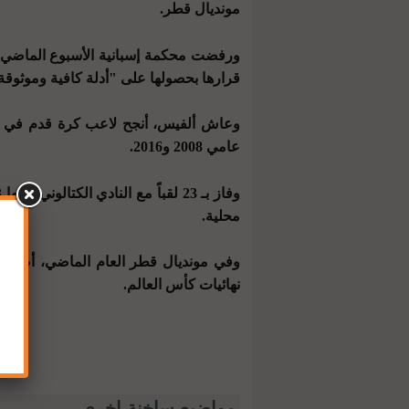
مونديال قطر.
ورفضت محكمة إسبانية الأسبوع الماضي طل
قرارها بحصولها على "أدلة كافية وموثوقة"
عامي 2008 و2016.
محلية.
نهائيات كأس العالم.
مواضيع ساخنة اخرى