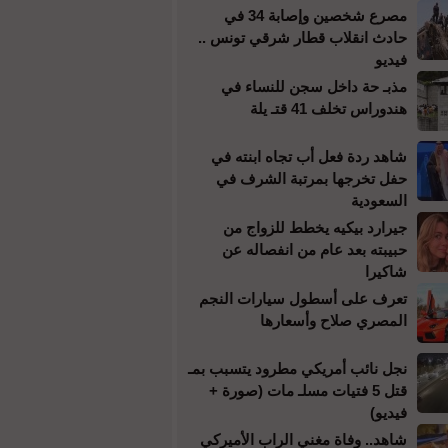
مصرع شخصين وإصابة 34 في
حادث انقلاب قطار شرقي تونس ..
فيديو
مذبـ حة داخل سجن للنساء في
هندوراس تخلف 41 قتـ يلة
شاهد ردة فعل أب تجاه ابنته في
حفل تخرجها بمرتبة الشرف في
السعودية
جيرارد بيكيه يخطط للزواج من
حبيبته بعد عام من انفصاله عن
شاكيرا
تعرف على أسطول سيارات النجم
المصري صلاح وأسعارها
نجل نائب أمريكي مطرود يتسبب بمـ
قتل 5 فتيات مسلـ مات (صورة +
فيديو)
شاهد.. وفاة مغني الراب الأميركي