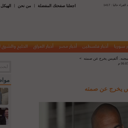
 : عدد القراء حاليا
|
|
اجعلنا صفحتك المفضلة
من نحن
الهيكل 
ر سوريا
أخبار فلسطين
أخبار مصر
أخبار العراق
الخليج والشرق 
سجنه.. ألفيس يخرج عن صمته
>
مواض
يس يخرج عن صمته