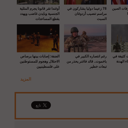
رفات الصين
78 زعيما دوليا يشاركون في
أوغندا تقر قانونا يجرم المثلية
مراسم تنصيب أردوغان
الجنسية وبايدن غاضب ويهدد
السبت
بقطع المساعدات
ت كثيفة في
رغم انتصاره الكبير في
الضفة: إصابات بينها برصاص
ء الهدنة
باخموت.. قائد فاغنر يحذر من
الاحتلال وهجوم للمستوطنين
تبعات خطير
على فلسطينيين
المزيد