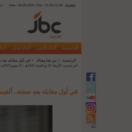
English
Date : 08,08,2026, Time : 01:36:21 AM
1417
الرئيسية
أخبار الأردن
أخبار لبنان
أخبا
الرئيسية
من هنا وهناك
في أول مقابله بعد 
>
>
آخر تحديث: الأربعاء 02 ذو الحجة 1444هـ - 21 يونيو 2023م 06:03 م
في أول مقابله بعد سجنه.. ألف