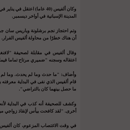
وكان ألفيس (40 عاما) اعتقل 
المدينة الإسبانية في أواخر ديسمبر.
وتم احتجاز نجم برشلونة وباريس سان جر
أن هناك خطرًا من محاولة ألفيس الفرار.
وقال ألفيس في مقابلة لصحيفة "لافنغاردي
اعتقاله وسجنه "ضميري مرتاح تماما فيما 
وأضاف: "ما حدث وما لم يحدث. وما لم ي
قام ألفيس الذي نفى في البداية معرفته با
ما حصل بينهما كان بالتراضي".
وكشف للصحيفة أنه كذب في البداية لأنه 
أخرى. "لقد كافحت بيأس لإنقاذ زواجي من ا
في وقت الاغتصاب المزعوم، كان ألفيس ي