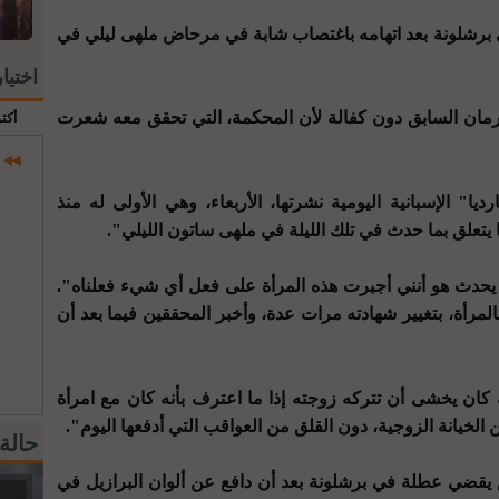
في يناير في برشلونة بعد اتهامه باغتصاب شابة في مرحاض ملهى ليلي في
اختيا
مان السابق دون كفالة لأن المحكمة، التي تحقق معه شعرت
أكث
ا" الإسبانية اليومية نشرتها، الأربعاء، وهي الأولى له منذ
يتعلق بما حدث في تلك الليلة في ملهى ساتون الليلي".
حدث هو أنني أجبرت هذه المرأة على فعل أي شيء فعلناه".
لمرأة، بتغيير شهادته مرات عدة، وأخبر المحققين فيما بعد أن
كان يخشى أن تتركه زوجته إذا ما اعترف بأنه كان مع امرأة
لخيانة الزوجية، دون القلق من العواقب التي أدفعها اليوم".
حالة
قضي عطلة في برشلونة بعد أن دافع عن ألوان البرازيل في