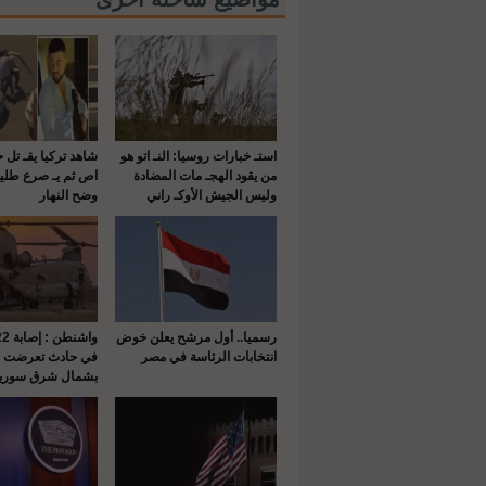
استـ خبارات روسيا: النـ اتو هو
شاهد تركيا يقـ تل 
من يقود الهجـ مات المضادة
اص ثم يـ صرع طلي
وليس الجيش الأوكـ راني
وضح النهار
رسميا.. أول مرشح يعلن خوض
انتخابات الرئاسة في مصر
في حادث تعرضت له
بشمال شرق سوريا