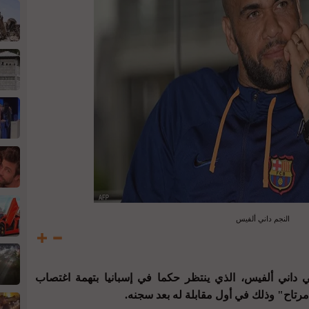
النجم داني ألفيس
ي داني ألفيس، الذي ينتظر حكما في إسبانيا بتهمة اغتصاب
رتاح" وذلك في أول مقابلة له بعد سجنه.