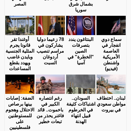
بشمال شرق
المصر
سوريا
سماع دوي
البنتاغون يندد
78 زعيما دوليا
أوغندا تقر
انفجار في
بتصرفات
يشاركون في
قانونا يجرم
العاصمة
الصين
مراسم تنصيب
المثلية الجنسية
الأمريكية
"الخطرة" في
أردوغان
وبايدن غاضب
واشنطن
آسيا
السبت
ويهدد بقطع
(فيديو)
المساعدات
لبنان.. اختطاف
السودان..
رغم انتصاره
الضفة: إصابات
مواطن سعودي
اشتباكات كثيفة
الكبير في
بينها برصاص
في بيروت
في الخرطوم
باخموت.. قائد
الاحتلال وهجوم
قبيل انتهاء
فاغنر يحذر من
للمستوطنين
الهدنة
تبعات خطير
على
فلسطينيين