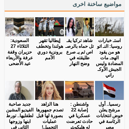
مواضيع ساخنة اخرى
استـ خبارات
شاهد تركيا يقـ
إيطاليا تقهر
السعودية:
روسيا: النـ اتو
تل حماه بالرصـ
هولندا وتخطف
الثلاثاء 27
هو من يقود
اص ثم يـ صرع
برونزية دوري
حزيران وقفة
الهجـ مات
طليقته في
الأمم
عرفة والأربعاء
المضادة وليس
وضح النهار
عيد الأضحى
الجيش الأوكـ
راني
رسميا.. أول
واشنطن :
هنا الزاهد
جديد صاحبة
مرشح يعلن
إصابة 22
تصدم جمهورها
الفيديو المشين
خوض انتخابات
عسكريا في
بصورة لها قبل
لطفليها.. تورط
الرئاسة في
حادث تعرضت
عمليات
ابنها وزوجها
مصر
له هليكوبتر
التجميل!
الثاني في