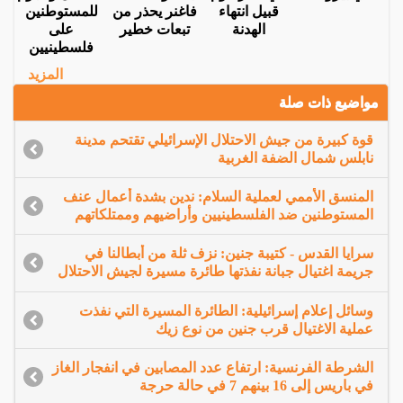
قبيل انتهاء
فاغنر يحذر من
للمستوطنين
الهدنة
تبعات خطير
على
فلسطينيين
المزيد
مواضيع ذات صلة
قوة كبيرة من جيش الاحتلال الإسرائيلي تقتحم مدينة
نابلس شمال الضفة الغربية
المنسق الأممي لعملية السلام: ندين بشدة أعمال عنف
المستوطنين ضد الفلسطينيين وأراضيهم وممتلكاتهم
سرايا القدس - كتيبة جنين: نزف ثلة من أبطالنا في
جريمة اغتيال جبانة نفذتها طائرة مسيرة لجيش الاحتلال
وسائل إعلام إسرائيلية: الطائرة المسيرة التي نفذت
عملية الاغتيال قرب جنين من نوع زيك
الشرطة الفرنسية: ارتفاع عدد المصابين في انفجار الغاز
في باريس إلى 16 بينهم 7 في حالة حرجة