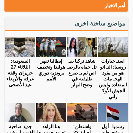
أهم الاخبار
مواضيع ساخنة اخرى
استـ خبارات
شاهد تركيا يقـ
إيطاليا تقهر
السعودية:
روسيا: النـ اتو
تل حماه بالرصـ
هولندا وتخطف
الثلاثاء 27
هو من يقود
اص ثم يـ صرع
برونزية دوري
حزيران وقفة
الهجـ مات
طليقته في
الأمم
عرفة والأربعاء
المضادة وليس
وضح النهار
عيد الأضحى
الجيش الأوكـ
راني
رسميا.. أول
واشنطن :
هنا الزاهد
جديد صاحبة
مرشح يعلن
إصابة 22
تصدم جمهورها
الفيديو المشين