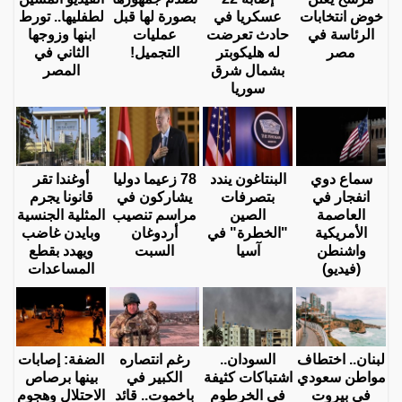
خوض انتخابات
عسكريا في
بصورة لها قبل
لطفليها.. تورط
الرئاسة في
حادث تعرضت
عمليات
ابنها وزوجها
مصر
له هليكوبتر
التجميل!
الثاني في
بشمال شرق
المصر
سوريا
سماع دوي
البنتاغون يندد
78 زعيما دوليا
أوغندا تقر
انفجار في
بتصرفات
يشاركون في
قانونا يجرم
العاصمة
الصين
مراسم تنصيب
المثلية الجنسية
الأمريكية
"الخطرة" في
أردوغان
وبايدن غاضب
واشنطن
آسيا
السبت
ويهدد بقطع
(فيديو)
المساعدات
لبنان.. اختطاف
السودان..
رغم انتصاره
الضفة: إصابات
مواطن سعودي
اشتباكات كثيفة
الكبير في
بينها برصاص
في بيروت
في الخرطوم
باخموت.. قائد
الاحتلال وهجوم