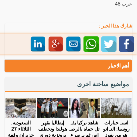
عرب 48
شارك هذا الخبر :
أهم الاخبار
مواضيع ساخنة اخرى
استـ خبارات
شاهد تركيا يقـ
إيطاليا تقهر
السعودية:
روسيا: النـ اتو
تل حماه بالرصـ
هولندا وتخطف
الثلاثاء 27
هو من يقود
اص ثم يـ صرع
برونزية دوري
حزيران وقفة