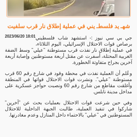
شهـ يد فلسطـ يني في عملية إطلاق نار قرب سلفيت
2023/06/20 18:01
جي بي سي نيوز :- استشهد شاب فلسطيني
برصاص قوات الاحتلال الإسرائيلي، اليوم الثلاثاء،
في عملية إطلاق نار نفذت قرب مستوطنة "عيلي" وسط الضفة
الغربية المحتلة، أسفرت عن مقتل أربعة مستوطنين وإصابة أربعة
آخرين بجراح متفاوتة الخطورة.
وعُلم أن العملية نفذت في محطة وقود في شارع رقم 60 قرب
مستوطنة "عيلي". ونشرت قوات الاحتلال قواتها في المنطقة
وأغلقت مقاطع من شارع رقم 60 ونصبت حواجز عسكرية على
مداخل مدينة نابلس.
وفي حين شرعت قوات الاحتلال بعمليات بحث عن "آخرين"
شاركوا في تنفيذ العملية، طالبت الجبهة الداخلية للاحتلال
المستوطنين في "عيلي" بالاحتماء داخل المنازل وعدم مغادرتها.