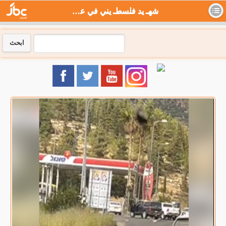
شهـ يد فلسطـ يني في عملية إطلاق نار قرب سلفيت - جي بي سي نيوز
ابحث