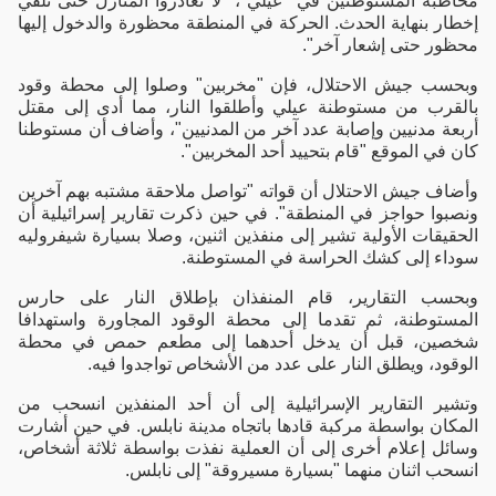
مخاطبة المستوطنين في "عيلي"، "لا تغادروا المنازل حتى تلقي
إخطار بنهاية الحدث. الحركة في المنطقة محظورة والدخول إليها
محظور حتى إشعار آخر".
وبحسب جيش الاحتلال، فإن "مخربين" وصلوا إلى محطة وقود
بالقرب من مستوطنة عيلي وأطلقوا النار، مما أدى إلى مقتل
أربعة مدنيين وإصابة عدد آخر من المدنيين"، وأضاف أن مستوطنا
كان في الموقع "قام بتحييد أحد المخربين".
وأضاف جيش الاحتلال أن قواته "تواصل ملاحقة مشتبه بهم آخرين
ونصبوا حواجز في المنطقة". في حين ذكرت تقارير إسرائيلية أن
الحقيقات الأولية تشير إلى منفذين اثنين، وصلا بسيارة شيفروليه
سوداء إلى كشك الحراسة في المستوطنة.
وبحسب التقارير، قام المنفذان بإطلاق النار على حارس
المستوطنة، ثم تقدما إلى محطة الوقود المجاورة واستهدافا
شخصين، قبل أن يدخل أحدهما إلى مطعم حمص في محطة
الوقود، ويطلق النار على عدد من الأشخاص تواجدوا فيه.
وتشير التقارير الإسرائيلية إلى أن أحد المنفذين انسحب من
المكان بواسطة مركبة قادها باتجاه مدينة نابلس. في حين أشارت
وسائل إعلام أخرى إلى أن العملية نفذت بواسطة ثلاثة أشخاص،
انسحب اثنان منهما "بسيارة مسيروقة" إلى نابلس.