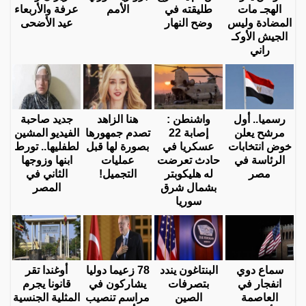
الهجـ مات
طليقته في
الأمم
عرفة والأربعاء
المضادة وليس
وضح النهار
عيد الأضحى
الجيش الأوكـ
راني
رسميا.. أول
واشنطن :
هنا الزاهد
جديد صاحبة
مرشح يعلن
إصابة 22
تصدم جمهورها
الفيديو المشين
خوض انتخابات
عسكريا في
بصورة لها قبل
لطفليها.. تورط
الرئاسة في
حادث تعرضت
عمليات
ابنها وزوجها
مصر
له هليكوبتر
التجميل!
الثاني في
بشمال شرق
المصر
سوريا
سماع دوي
البنتاغون يندد
78 زعيما دوليا
أوغندا تقر
انفجار في
بتصرفات
يشاركون في
قانونا يجرم
العاصمة
الصين
مراسم تنصيب
المثلية الجنسية