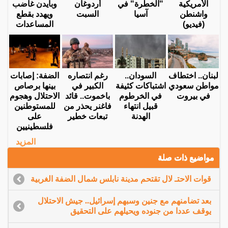
الأمريكية
"الخطرة" في
أردوغان
وبايدن غاضب
واشنطن
آسيا
السبت
ويهدد بقطع
(فيديو)
المساعدات
لبنان.. اختطاف
السودان..
رغم انتصاره
الضفة: إصابات
مواطن سعودي
اشتباكات كثيفة
الكبير في
بينها برصاص
في بيروت
في الخرطوم
باخموت.. قائد
الاحتلال وهجوم
قبيل انتهاء
فاغنر يحذر من
للمستوطنين
الهدنة
تبعات خطير
على
فلسطينيين
المزيد
مواضيع ذات صلة
قوات الاحتـ لال تقتحم مدينة نابلس شمال الضفة الغربية
بعد تضامنهم مع جنين وسبهم إسرائيل.. جيش الاحتلال
يوقف عددا من جنوده ويحيلهم على التحقيق