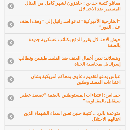
مقاتلو كتيبة جنـ ين : جاهزون لشهر كامل من القتال
المستمر ضد الاحتـ لال
"الخارجية الأميركية" تدعو اسـ رائيل إلى "وقف العنف
على الفور"
جيش الاحتـ لال يقرر الدفع بكتائب عسكرية جديدة
بالضفة
وينسلاند: ندين أعمال العنف ضد الفلسـ طينيين ونطالب
إسرائـ يل بمحاسبة الجناة
عباس يدعو لتقديم دعاوى بمحاكم أمريكية بشأن
اعتداءات المستـ وطنين
حمـ اس: اعتداءات المستوطنين بالضفة "تصعيد خطير
سيقابل بالمقـ اومة"
متوعدة بالرد .. كتيبة جنين تعلن اسماء الشهداء الذين
اغتالهم الاحتلال