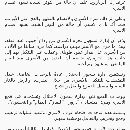
غرف إلى الزنازين، علما أن حالة من التوتر الشديد تسود أقسام
الأسرى.
وعلى إثر ذلك شرع الأسرى بالأقسام بالتكبير والدق على الأبواب،
فيما أكد نادي الأسير، أن حالة من التوتر الشديد تسود أقسام
الأسرى.
يذكر أن إدارة السجون تحرم الأسرى من وداع أحبتهم عند الفقد،
وهذا ما جرى مع الأسير مهيب دراغمة، كما جرى سابقا مع الآلاف
من الأسرى على مدار عقود طويلة، وعملت على التنكيل بهم إلى
جانب هذا الحرمان، خاصة أن العديد من الأسرى منذ العام
الماضي استشهد لهم أحبة.
وتستعين إدارة سجون الاحتلال عادةً بالوحدات الخاصة، خلال
التفتيشات للتنكيل بالأسرى من خلال الضرب، والرش بالغاز
السام والمسيل للدموع والنقل والشبح.
ووحدات القمع تتبع لإدارة سجون الاحتلال وتستخدم في قمع
الأسرى وهي: "ميتسادا"، "درور"، "اليماز"، "اليمام" و"النحشون".
ومهمة هذه الوحدات اقتحام غرف الأسرى، وتنفيذ عمليات ترهيب
وقمع وتخريب والتعامل بوحشية معهم.
ويبلغ عدد الأسرى في سجون الاحتلال قرابة الـ 4900 أسير، بينهم