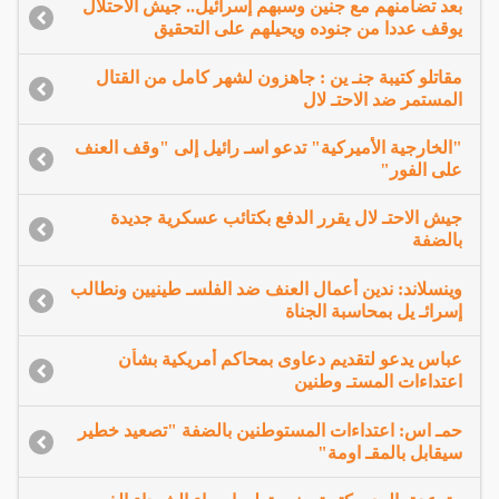
بعد تضامنهم مع جنين وسبهم إسرائيل.. جيش الاحتلال
يوقف عددا من جنوده ويحيلهم على التحقيق
مقاتلو كتيبة جنـ ين : جاهزون لشهر كامل من القتال
المستمر ضد الاحتـ لال
"الخارجية الأميركية" تدعو اسـ رائيل إلى "وقف العنف
على الفور"
جيش الاحتـ لال يقرر الدفع بكتائب عسكرية جديدة
بالضفة
وينسلاند: ندين أعمال العنف ضد الفلسـ طينيين ونطالب
إسرائـ يل بمحاسبة الجناة
عباس يدعو لتقديم دعاوى بمحاكم أمريكية بشأن
اعتداءات المستـ وطنين
حمـ اس: اعتداءات المستوطنين بالضفة "تصعيد خطير
سيقابل بالمقـ اومة"