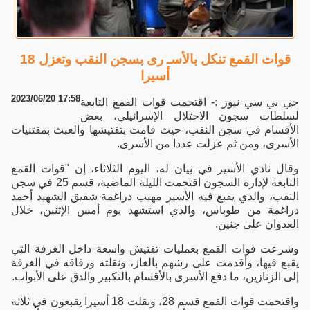
قوات القمع تنكل بالأسـ رى بسجن النقب وتعزل 18
أسيرا
2023/06/20 17:58
جي بي سي نيوز :- اقتحمت قوات القمع التابعة
لسلطات سجون الاحتلال الإسرائيلي، بعض
الأقسام في سجن النقب، حيث قامت بتفتيشها والعبث بمقتنيات
الأسرى، ومن ثم عزلت عددا من الأسرى.
وقال نادي الأسير في بيان له، اليوم الثلاثاء، إن "قوات القمع
التابعة لإدارة السجون اقتحمت الليلة الماضية، قسم 25 في سجن
النقب، والذي يقبع فيه الأسير مهيب دراغمة شقيق الشهيد أحمد
دراغمة من طوباس، والذي استشهد يوم أمس الإثنين، خلال
العدوان على جنين.
وشرعت قوات القمع بعمليات تفتيش واسعة داخل الغرفة التي
يقبع فيها، وأقدمت على رشهم بالغاز، ونقلته ورفاقه في الغرفة
إلى الزنازين، ما دفع الأسرى بالأقسام بالتكبير والدق على الأبواب.
واقتحمت قوات القمع قسم 28، ونقلت 18 أسيرا يقبعون في ثلاثة