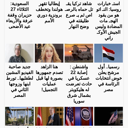
استـ خبارات
شاهد تركيا يقـ
إيطاليا تقهر
السعودية:
روسيا: النـ اتو
تل حماه بالرصـ
هولندا وتخطف
الثلاثاء 27
هو من يقود
اص ثم يـ صرع
برونزية دوري
حزيران وقفة
الهجـ مات
طليقته في
الأمم
عرفة والأربعاء
المضادة وليس
وضح النهار
عيد الأضحى
الجيش الأوكـ
راني
رسميا.. أول
واشنطن :
هنا الزاهد
جديد صاحبة
مرشح يعلن
إصابة 22
تصدم جمهورها
الفيديو المشين
خوض انتخابات
عسكريا في
بصورة لها قبل
لطفليها.. تورط
الرئاسة في
حادث تعرضت
عمليات
ابنها وزوجها
مصر
له هليكوبتر
التجميل!
الثاني في
بشمال شرق
المصر
سوريا