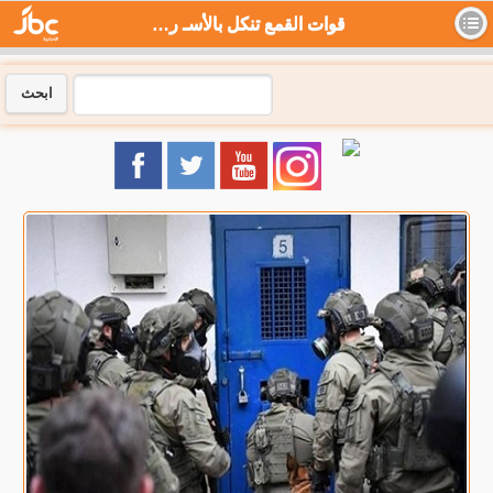
قوات القمع تنكل بالأسـ رى بسجن النقب وتعزل 18 أسيرا - جي بي سي نيوز
ابحث