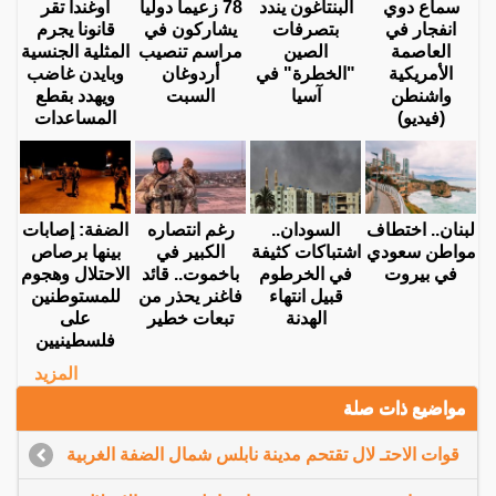
سماع دوي
البنتاغون يندد
78 زعيما دوليا
أوغندا تقر
انفجار في
بتصرفات
يشاركون في
قانونا يجرم
العاصمة
الصين
مراسم تنصيب
المثلية الجنسية
الأمريكية
"الخطرة" في
أردوغان
وبايدن غاضب
واشنطن
آسيا
السبت
ويهدد بقطع
(فيديو)
المساعدات
لبنان.. اختطاف
السودان..
رغم انتصاره
الضفة: إصابات
مواطن سعودي
اشتباكات كثيفة
الكبير في
بينها برصاص
في بيروت
في الخرطوم
باخموت.. قائد
الاحتلال وهجوم
قبيل انتهاء
فاغنر يحذر من
للمستوطنين
الهدنة
تبعات خطير
على
فلسطينيين
المزيد
مواضيع ذات صلة
قوات الاحتـ لال تقتحم مدينة نابلس شمال الضفة الغربية