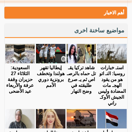
أهم الاخبار
مواضيع ساخنة اخرى
استـ خبارات
شاهد تركيا يقـ
إيطاليا تقهر
السعودية:
روسيا: النـ اتو
تل حماه بالرصـ
هولندا وتخطف
الثلاثاء 27
هو من يقود
اص ثم يـ صرع
برونزية دوري
حزيران وقفة
الهجـ مات
طليقته في
الأمم
عرفة والأربعاء
المضادة وليس
وضح النهار
عيد الأضحى
الجيش الأوكـ
راني