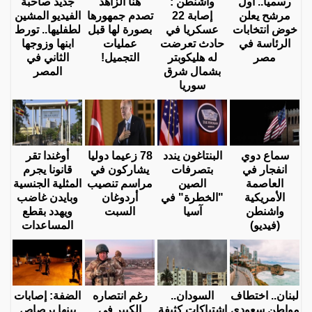
رسميا.. أول
واشنطن :
هنا الزاهد
جديد صاحبة
مرشح يعلن
إصابة 22
تصدم جمهورها
الفيديو المشين
خوض انتخابات
عسكريا في
بصورة لها قبل
لطفليها.. تورط
الرئاسة في
حادث تعرضت
عمليات
ابنها وزوجها
مصر
له هليكوبتر
التجميل!
الثاني في
بشمال شرق
المصر
سوريا
سماع دوي
البنتاغون يندد
78 زعيما دوليا
أوغندا تقر
انفجار في
بتصرفات
يشاركون في
قانونا يجرم
العاصمة
الصين
مراسم تنصيب
المثلية الجنسية
الأمريكية
"الخطرة" في
أردوغان
وبايدن غاضب
واشنطن
آسيا
السبت
ويهدد بقطع
(فيديو)
المساعدات
لبنان.. اختطاف
السودان..
رغم انتصاره
الضفة: إصابات
مواطن سعودي
اشتباكات كثيفة
الكبير في
بينها برصاص