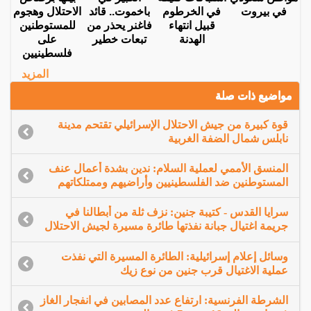
في بيروت
في الخرطوم
باخموت.. قائد
الاحتلال وهجوم
قبيل انتهاء
فاغنر يحذر من
للمستوطنين
الهدنة
تبعات خطير
على
فلسطينيين
المزيد
مواضيع ذات صلة
قوة كبيرة من جيش الاحتلال الإسرائيلي تقتحم مدينة
نابلس شمال الضفة الغربية
المنسق الأممي لعملية السلام: ندين بشدة أعمال عنف
المستوطنين ضد الفلسطينيين وأراضيهم وممتلكاتهم
سرايا القدس - كتيبة جنين: نزف ثلة من أبطالنا في
جريمة اغتيال جبانة نفذتها طائرة مسيرة لجيش الاحتلال
وسائل إعلام إسرائيلية: الطائرة المسيرة التي نفذت
عملية الاغتيال قرب جنين من نوع زيك
الشرطة الفرنسية: ارتفاع عدد المصابين في انفجار الغاز