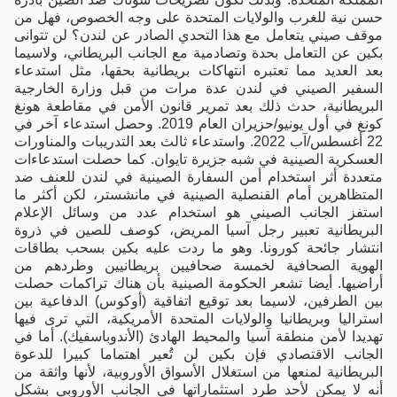
حسن نية للغرب والولايات المتحدة على وجه الخصوص، فهل من
موقف صيني يتعامل مع هذا التحدي الصادر عن لندن؟ لن تتوانى
بكين عن التعامل بحدة وتصادمية مع الجانب البريطاني، ولاسيما
بعد العديد مما تعتبره انتهاكات بريطانية بحقها، مثل استدعاء
السفير الصيني في لندن عدة مرات من قبل وزارة الخارجية
البريطانية، حدث ذلك بعد تمرير قانون الأمن في مقاطعة هونغ
كونغ في أول يونيو/حزيران العام 2019. وحصل استدعاء آخر في
22 أغسطس/آب 2022. واستدعاء ثالث بعد التدريبات والمناورات
العسكرية الصينية في شبه جزيرة تايوان. كما حصلت استدعاءات
متعددة أثر استخدام أمن السفارة الصينية في لندن للعنف ضد
المتظاهرين أمام القنصلية الصينية في مانشستر، لكن أكثر ما
استفز الجانب الصيني هو استخدام عدد من وسائل الإعلام
البريطانية تعبير رجل آسيا المريض، كوصف للصين في ذروة
انتشار جائحة كورونا. وهو ما ردت عليه بكين بسحب بطاقات
الهوية الصحافية لخمسة صحافيين بريطانيين وطردهم من
أراضيها. أيضا تشعر الحكومة الصينية بأن هناك تراكمات حصلت
بين الطرفين، لاسيما بعد توقيع اتفاقية (أوكوس) الدفاعية بين
استراليا وبريطانيا والولايات المتحدة الأمريكية، التي ترى فيها
تهديدا لأمن منطقة آسيا والمحيط الهادئ (الأندوباسفيك). أما في
الجانب الاقتصادي فإن بكين لن تُعير اهتماما كبيرا للدعوة
البريطانية لمنعها من استغلال الأسواق الأوروبية، لأنها واثقة من
أنه لا يمكن لأحد طرد استثماراتها في الجانب الأوروبي بشكل