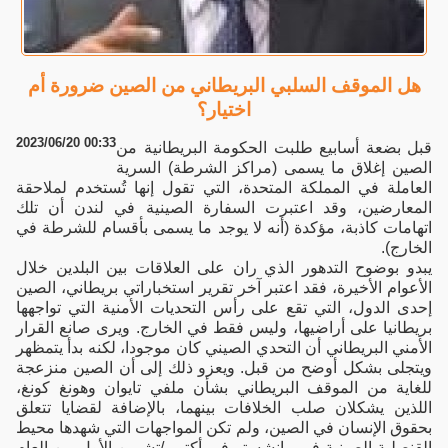
هل الموقف السلبي البريطاني من الصين ضرورة أم
اختيار؟
2023/06/20 00:33
قبل بضعة أسابيع طلبت الحكومة البريطانية من
الصين إغلاق ما يسمى (مراكز الشرطة) السرية
العاملة في المملكة المتحدة، التي تقول إنها تُستخدم لملاحقة
المعارضين، وقد اعتبرت السفارة الصينية في لندن أن تلك
اتهامات كاذبة، مؤكدة (أنه لا يوجد ما يسمى بأقسام للشرطة في
الخارج).
يبدو بوضوح التدهور الذي ران على العلاقات بين البلدين خلال
الأعوام الأخيرة، فقد اعتبر آخر تقرير استخباراتي بريطاني، الصين
إحدى الدول، التي تقع على رأس التحديات الأمنية التي تواجهها
بريطانيا على أراضيها، وليس فقط في الخارج. ويرى صانع القرار
الأمني البريطاني أن التحدي الصيني كان موجودا، لكنه بدأ يتمظهر
ويتجلى بشكل أوضح من قبل. ويعزو ذلك إلى أن الصين منزعجة
للغاية من الموقف البريطاني بشأن ملفي تايوان وهونغ كونغ،
اللذين يشكلان صلب الخلافات بينهما، بالإضافة لقضايا تتعلق
بحقوق الإنسان في الصين، ولم تكن المواجهات التي شهدها محيط
القنصلية الصينية في مانشستر في أكتوبر/تشرين الأول من العام