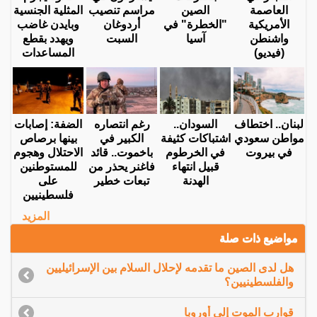
العاصمة
الصين
مراسم تنصيب
المثلية الجنسية
الأمريكية
"الخطرة" في
أردوغان
وبايدن غاضب
واشنطن
آسيا
السبت
ويهدد بقطع
(فيديو)
المساعدات
لبنان.. اختطاف
السودان..
رغم انتصاره
الضفة: إصابات
مواطن سعودي
اشتباكات كثيفة
الكبير في
بينها برصاص
في بيروت
في الخرطوم
باخموت.. قائد
الاحتلال وهجوم
قبيل انتهاء
فاغنر يحذر من
للمستوطنين
الهدنة
تبعات خطير
على
فلسطينيين
المزيد
مواضيع ذات صلة
هل لدى الصين ما تقدمه لإحلال السلام بين الإسرائيليين
والفلسطينيين؟
قوارب الموت إلى أوروبا