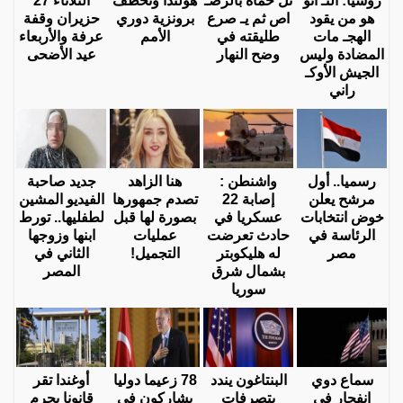
روسيا: النـ اتو
تل حماه بالرصـ
هولندا وتخطف
الثلاثاء 27
هو من يقود
اص ثم يـ صرع
برونزية دوري
حزيران وقفة
الهجـ مات
طليقته في
الأمم
عرفة والأربعاء
المضادة وليس
وضح النهار
عيد الأضحى
الجيش الأوكـ
راني
رسميا.. أول
واشنطن :
هنا الزاهد
جديد صاحبة
مرشح يعلن
إصابة 22
تصدم جمهورها
الفيديو المشين
خوض انتخابات
عسكريا في
بصورة لها قبل
لطفليها.. تورط
الرئاسة في
حادث تعرضت
عمليات
ابنها وزوجها
مصر
له هليكوبتر
التجميل!
الثاني في
بشمال شرق
المصر
سوريا
سماع دوي
البنتاغون يندد
78 زعيما دوليا
أوغندا تقر
انفجار في
بتصرفات
يشاركون في
قانونا يجرم