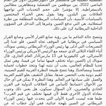
الماضي 2022، بين موظفين من القنصلية ومتظاهرين مطالبين
بالديمقراطية، إلا مؤشرا على حجم التحديات التي تواجهها
العلاقات بين البلدين. وهنا يقول بعض الخبراء المختصين
بالسياسات الأمنية، بأن السياسات البريطانية المنطلقة من نظرة
استعلائية، هي التي تدفع الصين وغيرها إلى التدخل في الشؤون
الداخلية البريطانية كرد على ذلك.
وتتضح حالة التناغم ما بين رؤية صانع القرار الأمني وصانع القرار
السياسي في بريطانيا في الموقف تجاه الصين. فلو عدنا إلى
التصريحات التي أدلى بها رئيس الوزراء البريطاني ريتشي سوناك،
أثناء اللقاء الثلاثي الذي جمعه مع الرئيس الأمريكي ورئيس الوزراء
الأسترالي، في كاليفورنيا في 13 مارس/آذار العام الجاري، قال
سوناك إن (الصين دولة تختلف قيمها تماما عن قيمنا، وهي تمثل
تحديا للنظام العالمي، يجب أن ننتبه لهذا ونتخذ خطوات لحماية
أنفسنا ومصالحنا). وهنا تتضح طبيعة النظرة الغربية للقيم الصينية،
كقيم دونية يجب التحصن ضدها، مقابل التثقيف بعلو القيم الغربية
والعمل على سيادتها في العالم. وهذا النظرة لا يمكن في أي حال
من الأحوال اعتمادها كأساس في العلاقات الدولية في القرن
الحادي والعشرين، لأن السؤال سيكون، هل يعني ذلك وجوب
معاداة الدول الأخرى فقط لأن قيمها تختلف عن قيم الغرب؟
طبعا هذه ليست المرة الأولى التي يتحدث فيها رئيس الوزراء
البريطاني عن الصين بلهجة عدائية، ففي أول خطاب له عن