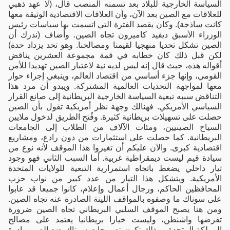
السياسة الخارجية للبلاد بعد تسمنه المنصب قال، (لا عهد ذهبي
للعلاقات مع الصين بعد الآن، وأن العلاقات الاقتصادية الوثيقة معها
كانت ساذجة). وكان يقصد الفترة التي اتسمت بها سياسات رئيس
الوزراء الأسبق ديفيد كاميرون تجاه الصين. وأضاف (ندرك أن
الصين تشكل تحديا منهجيا لقيمنا ومصالحنا. وهو تحد يزداد حدة)
لكن قبل ذلك كان خطابه في قمة مجموعة العشرين يناقض
أقواله هذه، حيث قال إنه ليس لديه نية لاعتبار الصين تهديدا للأمن
القومي، وإنها جزء أساسي من اقتصاد العالم، وينبغي إجراء حوار
معها لمواجهة التحديات العالمية المشتركة. ويبدو أن مرد هذا
التناقض سببه تبعية السياسة الخارجية البريطانية إلى صانع القرار
السياسي الأمريكي. فهنالك وجهة نظر أمريكية تقول بأن الصين
حصلت على تسهيلات بريطانية كثيرة. وفُتح الطريق لدخول ملايين
السياح الصينيين، ومئات الآلاف من الطلاب إلى الجامعات
البريطانية. كما حصلت على استثمارات من دون رادع، ومشاريع
اقتصادية كبرى. والآن عليكم أن تغيروا هذا الموقف لأنه نوع من
سيادة قيم ليست ديمقراطية غربية. أما السبب الثاني فهو وجود
تيار داخلي يضغط باتجاه استمرارية التبعية للولايات المتحدة
الأمريكية. ويتشكل هذا التيار من عدد كبير من نواب حزب
المحافظين الحاكم، ورجال أعمال وإعلام، كانوا جميعا قد عابوا
على سوناك ما وصفوه بالمواقف اللينة الصادرة عنه تجاه الصين.
ومن هنا يصبح الموقف السلبي البريطاني تجاه الصين ضرورة
تفرضها واشنطن، وليست خيارا بريطانيا يعتمد على مصالح
المملكة المتحدة. وبذلك تكون تصريحات سوناك ضد الصين بادرة