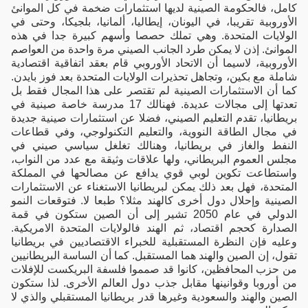
كامل، فالحكومة الصينية لديها استثمارات ضخمة في كل الموانئ
الأوروبية تقريبا، في اليونان، إيطاليا، ألمانيا، بلجيكا، وحتى في
الولايات المتحدة. وهي تملك حصصا وأسهم كبيرة جدا في هذه
الموانئ. إذن لا يمكن طرد الجانب الصيني مرة واحدة من العواصم
الأوروبية، لاسيما أن الاتحاد الأوروبي قام بعقد اتفاقية اقتصادية
شاملة مع بكين، وتجاهل تحذيرات الولايات المتحدة بعد فوز بايدن.
كما أن الاستثمارات الصينية لم تقتصر على هذا المجال فقط بل
تعدتها إلى مجالات عديدة. فهنالك 17 مدرسة خاصة صينية في
بريطانيا، تقدم التعليم الصيني، فضلا عن استثمارات صينية جديدة
في مجال الطاقة النووية، والتعليم التكنولوجي، وفي قطاعات
النفط والغاز في بريطانيا، وهنالك تغلغل سياسي صيني في
مجلس العموم البريطاني، ولها علاقات وثيقة مع عدد من النواب،
واستطاعت تكوين لوبي قوي يدافع عن مصالحها في المملكة
المتحدة، فهل بعد ذلك يمكن لبريطانيا الاستغناء عن الاستثمارات
الصينية وإحلال دول أخرى كالهند مثلا؟ طبعا لا. فتوقعات النمو
الدولي في عام 2050 تشير إلى أن الصين ستكون في قمة
الصدارة كحجم اقتصاد، ثم الهند فالولايات المتحدة الامريكية.
وعليه فإن النظرة المستقبلية للخبراء الاقتصاديين في بريطانيا
تقول، إن الصين والهند هما المستقبل. كما أن الساسة البريطانيين
من حزب المحافظين، كانوا قد صمموا فلسفة البريكست للإفلات
من أوروبا وقوانينها مقابل جذب دول العالم الأخرى. لذا ستكون
الصين والهند والسعودية وغيرها قدر بريطانيا المستقبلي والذي لا