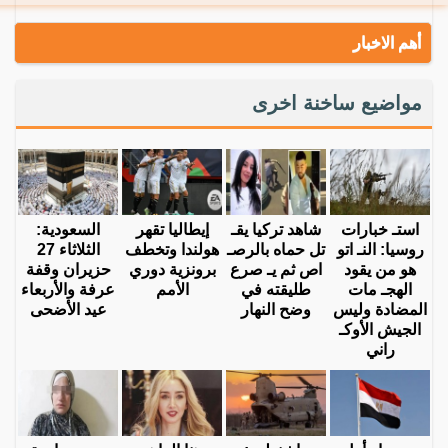
أهم الاخبار
مواضيع ساخنة اخرى
استـ خبارات
شاهد تركيا يقـ
إيطاليا تقهر
السعودية:
روسيا: النـ اتو
تل حماه بالرصـ
هولندا وتخطف
الثلاثاء 27
هو من يقود
اص ثم يـ صرع
برونزية دوري
حزيران وقفة
الهجـ مات
طليقته في
الأمم
عرفة والأربعاء
المضادة وليس
وضح النهار
عيد الأضحى
الجيش الأوكـ
راني