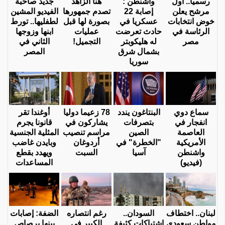
رسميا.. أول
واشنطن :
هنا الزاهد
جديد صاحبة
مرشح يعلن
إصابة 22
تصدم جمهورها
الفيديو المشين
خوض انتخابات
عسكريا في
بصورة لها قبل
لطفليها.. تورط
الرئاسة في
حادث تعرضت
عمليات
ابنها وزوجها
مصر
له هليكوبتر
التجميل!
الثاني في
بشمال شرق
المصر
سوريا
سماع دوي
البنتاغون يندد
78 زعيما دوليا
أوغندا تقر
انفجار في
بتصرفات
يشاركون في
قانونا يجرم
العاصمة
الصين
مراسم تنصيب
المثلية الجنسية
الأمريكية
"الخطرة" في
أردوغان
وبايدن غاضب
واشنطن
آسيا
السبت
ويهدد بقطع
(فيديو)
المساعدات
لبنان.. اختطاف
السودان..
رغم انتصاره
الضفة: إصابات
مواطن سعودي
اشتباكات كثيفة
الكبير في
بينها برصاص